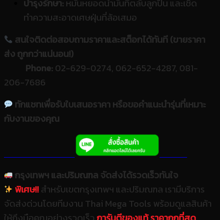
บำรุงรักษา:
หมั่นหยอดน้ำมันที่ตลับลูกปืน และเช็ด
ทำความสะอาดเศษฝุ่นที่ล้อเสมอ
สนใจติดต่อสอบถามราคาและสต็อกได้ทันที (ขายราคา
ส่ง ถูกกว่าแน่นอน!)
Phone:
02-629-0274, 062-652-4287, 081-
206-7686
ทักแชทเพื่อรับใบเสนอราคา หรือขอคำแนะนำรุ่นที่เหมาะ
กับงานของคุณ
กรุงเทพฯ และปริมณฑล จัดส่งได้รวดเร็วทันใจ
พิเศษ!!
สำหรับเขตกรุงเทพฯ และปริมณฑล เรามีบริการ
จัดส่งด่วนโดยทีมงาน Thai Mega Tools พร้อมดูแลสินค้า
ให้ถึงมือคุณอย่างรวดเร็ว
การันตีของแท้ ราคาถูกที่สุด