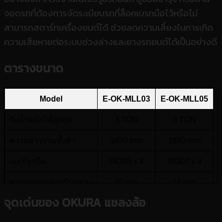
จอดรถที่ต้องการจัดระเบียบรถที่ล็อคเบรกมือไว้หรือไม่
สามารถสตาร์ทเครื่องยนต์ได้ ช่วยลดความเสี่ยงในการเกิด
ความเสียหายต่อระบบช่วงล่างและยางรถยนต์ได้เป็นอย่างดี
ตารางขนาด
Model
E-OK-MLL03
E-OK-MLL05
รับน้ำหนักได้สูงสุด
3 TON
5 TON
ความยาวรวมทั้งตัว
1450 mm
1880 mm
เบอร์ลูกปืน
#6305 x 4
#6307 x 4
ความหนาของแป้นแชลง
10 mm
14 mm
จุดเด่นของ OKURA แชลงล้อ
ขนาดปลายแป้นแชลง
63 x 4 mm
75 x 4 mm