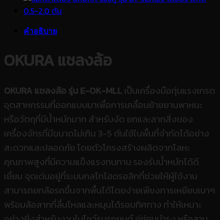
คำอธิบาย
OKURA แชลงล้อ
OKURA แชลงล้อ รุ่น E-OK-MLL
เป็นเครื่องมือทุ่นแรงเกรด
อุตสาหกรรมที่ออกแบบมาเพื่อการเคลื่อนย้ายยานพาหนะ
หรือวัตถุที่มีน้ำหนักมาก สำหรับงัด ยกและลากสิ่งของ
เครื่องจักรที่มีขนาดไม่เกิน 3-5 ตันใช้ในพื้นที่จำกัดได้อย่าง
สะดวกและปลอดภัย โดยตัวโครงสร้างผลิตจากโลหะ
คุณภาพสูงที่มีความแข็งแรงทนทาน รองรับน้ำหนักได้ดี
เยี่ยม จุดเด่นอยู่ที่ระบบกลไกไฮดรอลิกที่ช่วยให้ผู้ใช้งาน
สามารถยกล้อรถขึ้นจากพื้นได้โดยง่ายเพียงการเหยียบเบาๆ
พร้อมล้อลากที่ลื่นไหลและหมุนได้รอบทิศทาง ทำให้เหมาะ
อย่างยิ่งสำหรับงานในโชว์รูมรถยนต์ อู่ซ่อมบำรุง หรือลาน