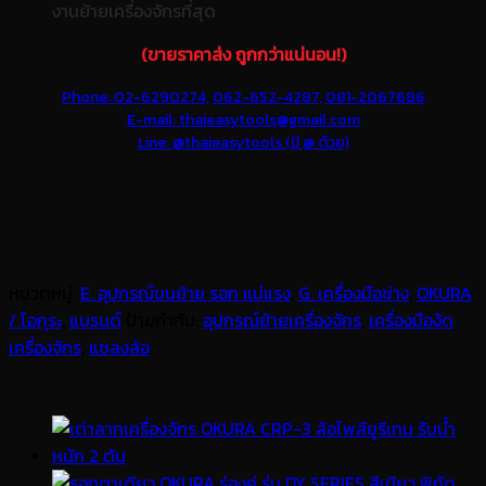
งานย้ายเครื่องจักรที่สุด
(ขายราคาส่ง ถูกกว่าแน่นอน!)
Phone: 02-6290274,
062-652-4287,
081-2067686
E-mail: thaieasytools@gmail.com
Line: @thaieasytools (มี @ ด้วย)
หมวดหมู่:
E. อุปกรณ์ขนย้าย รอก แม่แรง
,
G. เครื่องมือช่าง
,
OKURA
/ โอกุระ
,
แบรนด์
ป้ายกำกับ:
อุปกรณ์ย้ายเครื่องจักร
,
เครื่องมืองัด
เครื่องจักร
,
แชลงล้อ