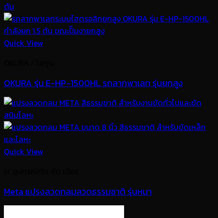
Quick View
OKURA / โอกุระ
OKURA รุ่น E-HP-1500HL รถลากพาเลท รุ่นยกสูง
Quick View
H. อุปกรณ์ตัด ขัด เจียร
Meta แปรงลวดกลมลวดธรรมชาติ รุ่นหนา