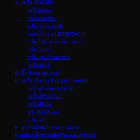
A. เครื่องมือไฟฟ้า
เครื่องคอริ่ง
กระบอกคอริ่ง
สว่านแท่นแม่เหล็ก
ดอกเจ็ทบอส (JETBROACH)
สว่านไฟฟ้าและสว่านกระแทก
สว่านโรตารี
สว่านเจาะทำลายสกัด
เครื่องเจียร์
B. ปั๊มน้ำและอุปกรณ์
D. เครื่องมือก่อสร้าง-อุตสาหกรรม
เครื่องตัดถนนคอนกรีต
เครื่องต๊าปเกลียว
เครื่องปั่นไฟ
แท่นตัดไฟเบอร์
สว่านแท่น
E. อุปกรณ์ขนย้าย รอก แม่แรง
F. เครื่องเชื่อม ชุดตัดก๊าซ และอุปกรณ์