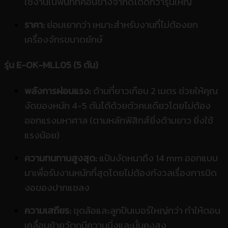
ใช้งานในพื้นที่ที่ค่อนข้างจำกัดได้ดีกว่ารุ่นใหญ่
ราคา:
ย่อมเยากว่า เหมาะสำหรับงานที่ไม่ต้องยก
เครื่องจักรขนาดยักษ์
รุ่น E-OK-MLL05 (5 ตัน)
พลังการผ่อนแรง:
ด้ามที่ยาวเกือบ 2 เมตร ช่วยให้คุณ
งัดของหนัก 4-5 ตันได้ด้วยตัวคนเดียวโดยไม่ต้อง
ออกแรงมหาศาล (ตามหลักฟิสิกส์ยิ่งด้ามยาว ยิ่งใช้
แรงน้อย)
ความทนทานสูงสุด:
แป้นงัดหนาถึง 14 mm ออกแบบ
มาเพื่อรับงานหนักที่สุดโดยไม่ต้องกังวลเรื่องการบิด
งอของปากแชลง
ความเสถียร:
ชุดล้อและลูกปืนเบอร์ใหญ่กว่า ทำให้ตอน
เคลื่อนย้ายวัตถุมีความนิ่งและมั่นคงสูง