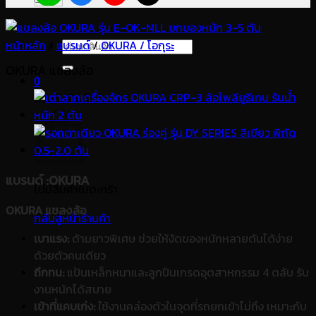
หน้าหลัก
/
แบรนด์
ค้นหา:
/
OKURA / โอกุระ
OKURA แชลงล้อ
0
ตะกร้าสินค้า
แบรนด์
:OKURA
ไม่มีสินค้าในตะกร้า
OKURA แชลงล้อ
กลับสู่หน้าร้านค้า
เบาแรง:
ด้ามยาวพิเศษ ช่วยให้งัดของหนักหลายตันได้ง่าย
ด้วยตัวคนเดียว
ถึกทน:
แป้นเหล็กหนาและลูกปืนเกรดอุตสาหกรรม 4 ตลับ รับ
งานหนักได้สบาย
เข้าที่แคบเก่ง:
ใช้งานคล่องตัวในจุดที่รถยกเข้าไม่ถึง เหมาะกับ