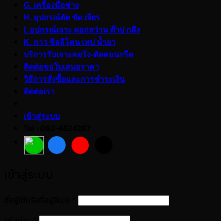
G. เครื่องมือช่าง
H. อุปกรณ์ตัด ขัด เจียร
I. อุปกรณ์เจาะ ดอกสว่าน ต๊าป กลึง
K. กาว ซิลลิโคน เทป น้ำยา
บริการรับเจาะคอริ่ง-ตัดคอนกรีต
ติดต่อขอใบเสนอราคา
วิธีการสั่งซื้อและการชำระเงิน
ติดต่อเรา
เข้าสู่ระบบ
Tel : 062-6524287
เข้าสู่ระบบ
ต้องการ
ชื่อผู้ใช้หรือที่อยู่อีเมล
*
ต้องการ
รหัสผ่าน
*