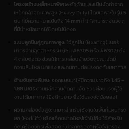
ขนาดด้าม
35 x 5 mm
38 x 5 mm
โครงสร้างเหล็กหนาพิเศษ:
ตัวด้ามและแป้นงัดทำจาก
เหล็กกล้าคุณภาพสูง (Heavy Duty) โดยเฉพาะในรุ่น 5
น้ำหนักตัว
8.1 kgs
12.5 kgs
ตัน ที่มีความหนาแป้นถึง
14 mm
ทำให้สามารถงัดวัตถุ
ที่มีน้ำหนักมากได้โดยไม่บิดงอ
ระบบลูกปืนคู่คุณภาพสูง:
ใช้ลูกปืน (Bearing) เบอร์
มาตรฐานอุตสาหกรรม (เช่น #6305 หรือ #6307) ถึง
4 ตลับต่อตัว ช่วยให้การเคลื่อนย้ายวัตถุขณะงัดมี
ความลื่นไหล เบาแรง และทนทานต่อแรงกดทับมหาศาล
ด้ามจับยาวพิเศษ:
ออกแบบมาให้มีความยาวถึง
1.45 –
1.88 เมตร
ตามหลักคานดีดคานงัด ช่วยผ่อนแรงผู้ใช้
งานได้มหาศาล (ยิ่งด้ามยาว ยิ่งใช้แรงงัดน้อยลง)
ความคล่องตัวสูง:
เหมาะสำหรับใช้งานในพื้นที่แคบที่รถ
ยก (Forklift) หรือแจ็คขนาดใหญ่เข้าไม่ถึง ใช้สำหรับ
งัดเครื่องจักรเพื่อสอด “เต่าลากของ” หรือวัสดุรอง