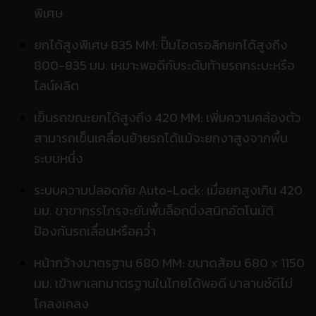
พิเศษ
ยกได้สูงพิเศษ 835 MM: ปั๊มไฮดรอลิกยกได้สูงถึง
800-835 มม. เหมาะพอดีกับระดับท้ายรถกระบะหรือ
ไลน์ผลิต
เข็นรถขณะยกได้สูงถึง 420 MM: เพิ่มความคล่องตัว
สามารถเข็นเคลื่อนย้ายรถได้แม้จะยกงาสูงจากพื้น
ระบบหนึ่ง
ระบบความปลอดภัย Auto-Lock: เมื่อยกสูงเกิน 420
มม. ขาขากรรไกรจะยันพื้นล็อกนิ่งสนิทอัตโนมัติ
ป้องกันรถเลื่อนหรือคว่ำ
หน้ากว้างมาตรฐาน 680 MM: ขนาดส้อม 680 x 1150
มม. เข้าพาเลทมาตรฐานในไทยได้พอดี บาลานซ์ดีไม่
โคลงเคลง