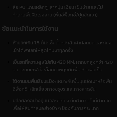
ล้อ PU แกนเหล็กคู่: ลากนุ่ม เงียบ เข็นง่าย และไม่
ทำลายพื้นผิวโรงงาน (พื้นอีพ็อกซี่/ปูนขัดเงา)
ข้อเเนะนำในการใช้งาน
ห้ามยกเกิน 1.5 ตัน:
เช็กน้ำหนักสินค้าก่อนยก และดันงา
เข้าใต้พาเลทให้สุดโคนงาทุกครั้ง
เข็นรถที่ความสูงไม่เกิน 420 MM:
หากยกสูงกว่า 420
มม. ระบบเซฟตี้จะล็อกขาพยุงติดพื้น ห้ามฝืนเข็น
ใช้งานบนพื้นเรียบแข็ง:
เหมาะกับพื้นปูนขัดเงาหรือพื้น
อีพ็อกซี่ หลีกเลี่ยงทางขรุขระและทางลาดชัน
ปล่อยลงอย่างนุ่มนวล:
ค่อย ๆ บีบก้านวาล์วที่ด้ามจับ
เพื่อให้สินค้าลงอย่างช้า ๆ ป้องกันการกระแทก