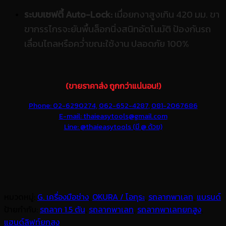
ระบบเซฟตี้ Auto-Lock:
เมื่อยกงาสูงเกิน 420 มม. ขา
ขากรรไกรจะยันพื้นล็อกนิ่งสนิทอัตโนมัติ ป้องกันรถ
เลื่อนไถลหรือคว่ำขณะใช้งาน ปลอดภัย 100%
(ขายราคาส่ง ถูกกว่าแน่นอน!)
Phone: 02-6290274,
062-652-4287,
081-2067686
E-mail: thaieasytools@gmail.com
Line: @thaieasytools (มี @ ด้วย)
หมวดหมู่:
G. เครื่องมือช่าง
,
OKURA / โอกุระ
,
รถลากพาเลท
,
แบรนด์
ป้ายกำกับ:
รถลาก 1.5 ตัน
,
รถลากพาเลท
,
รถลากพาเลทยกสูง
,
แฮนด์ลิฟท์ยกสูง