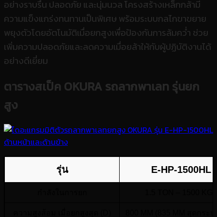
อย่างราบรื่น ปลอดภัย และนุ่มนวล โครงสร้างเหล็กกล้ามี
ความแข็งแกร่งทนทานเป็นพิเศษ พร้อมระบบกลไกขาขยาย
พยุงตัวโดยอัตโนมัติเมื่อยกสูงเพื่อป้องกันการล้มคว่ำ ช่วย
เพิ่มความปลอดภัยและลดความเมื่อยล้าให้กับผู้ปฏิบัติงานได้
อย่างดีเยี่ยม
ตารางสเป็ค OKURA รถลากพาเลท รุ่นยก
สูง
รุ่น
E-HP-1500HL
กำลังในการยก
1.5 TON – 1500 KG
ความสูงส้อม เมื่อยกสูงสุด (D)
800 MM (835 MM สุดกระบอ