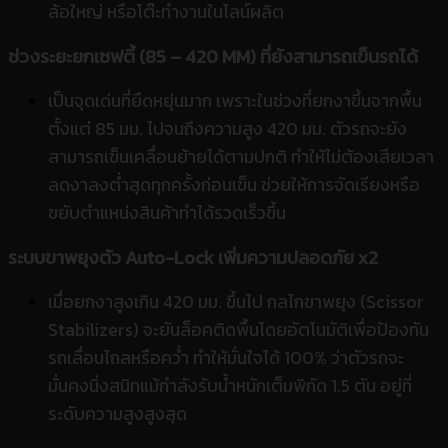
ล้อใหญ่ หรือโต๊ะทำงานในไลน์ผลิต
ช่วงระยะยกเซฟตี้ (85 – 420 MM) ที่ยังสามารถเข็นรถได้
เป็นจุดเด่นที่ยืดหยุ่นมาก เพราะในช่วงที่ยกงาขึ้นจากพื้น
ตั้งแต่ 85 มม. ไปจนถึงความสูง 420 มม. ตัวรถจะยัง
สามารถเข็นเคลื่อนย้ายได้ตามปกติ ทำให้ไม่ต้องเสียเวลา
ลดงาลงต่ำสุดทุกครั้งก่อนเข็น ช่วยให้การจัดเรียงหรือ
ขยับตำแหน่งสินค้าทำได้รวดเร็วขึ้น
ระบบขาพยุงตัว Auto-Lock เพิ่มความปลอดภัย x2
เมื่อยกงาสูงเกิน 420 มม. ขึ้นไป กลไกขาพยุง (Scissor
Stabilizers) จะยันล็อคติดพื้นโดยอัตโนมัติเพื่อป้องกัน
รถเลื่อนไถลหรือคว่ำ ทำให้มั่นใจได้ 100% ว่าตัวรถจะ
มั่นคงนิ่งสนิทแม้กำลังรับน้ำหนักเต็มพิกัด 1.5 ตัน อยู่ที่
ระดับความสูงสูงสุด