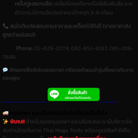
หมั่นดูแลแกนล้อ:
เคลียร์เศษเชือกหรือฟิล์มพันล้อ และ
อัดจาระบีตามข้อต่อขากรรไกรทุก 3-6 เดือน
สนใจติดต่อสอบถามราคาและสต็อกได้ทันที (ขายราคาส่ง
ถูกกว่าแน่นอน!)
Phone:
02-629-0274, 062-652-4287, 081-206-
7686
ทักแชทเพื่อรับใบเสนอราคา หรือขอคำแนะนำรุ่นที่เหมาะกับงาน
ของคุณ
กรุงเทพฯ และปริมณฑล จัดส่งได้รวดเร็วทันใจ
พิเศษ!!
สำหรับเขตกรุงเทพฯ และปริมณฑล เรามีบริการจัด
ส่งด่วนโดยทีมงาน Thai Mega Tools พร้อมดูแลสินค้าให้ถึง