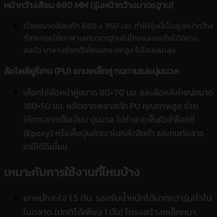
หน้ากว้างส้อม 680 MM (รุ่นหน้ากว้างมาตรฐาน)
ด้วยขนาดส้อมตัก 680 x 1150 มม. ทำให้รุ่นนี้เป็นรุ่นหน้ากว้าง
ที่สามารถใช้ยกพาเลทมาตรฐานในไทยและเอเชียได้อย่าง
ลงตัว บาลานซ์รถดีเยี่ยมขณะยกสูง ไม่โคลงเคลง
ล้อโพลียูรีเทน (PU) แกนเหล็กคู่ ทนทานและนุ่มนวล
เลือกใช้ล้อหน้าคู่ขนาด 80×70 มม. และล้อหลังใหญ่ขนาด
180×50 มม. ผลิตจากพลาสติก PU คุณภาพสูง ช่วย
ให้การลากเข็นเงียบ นุ่มนวล ไม่ทำลายพื้นผิวอีพ็อกซี่
(Epoxy) หรือพื้นปูนขัดเงาในคลังสินค้า และทนต่อสาร
เคมีได้ดีเยี่ยม
เหมาะกับการใช้งานที่ไหนบ้าง
ยกหนักสะใจ 1.5 ตัน: รองรับน้ำหนักได้มากกว่ารุ่นทั่วไป
ในตลาด (ปกติได้เพียง 1 ตัน) โครงสร้างเหล็กหนา