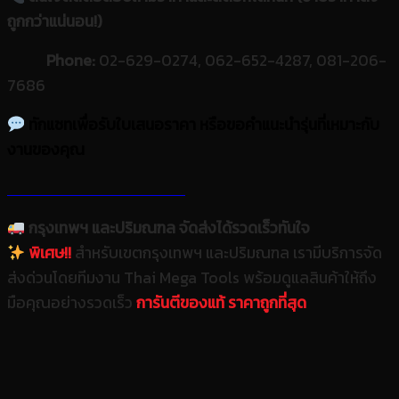
ถูกกว่าแน่นอน!)
Phone:
02-629-0274, 062-652-4287, 081-206-
7686
ทักแชทเพื่อรับใบเสนอราคา หรือขอคำแนะนำรุ่นที่เหมาะกับ
งานของคุณ
กรุงเทพฯ และปริมณฑล จัดส่งได้รวดเร็วทันใจ
พิเศษ!!
สำหรับเขตกรุงเทพฯ และปริมณฑล เรามีบริการจัด
ส่งด่วนโดยทีมงาน Thai Mega Tools พร้อมดูแลสินค้าให้ถึง
มือคุณอย่างรวดเร็ว
การันตีของแท้ ราคาถูกที่สุด