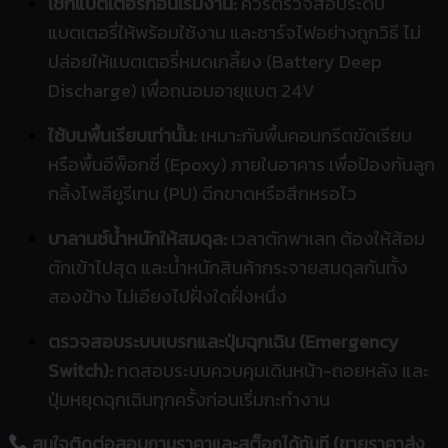
เช็กแบตเตอรี่ก่อนเริ่มงาน:
ควรตรวจสอบระดับ
แบตเตอรี่ให้พร้อมใช้งาน และชาร์จไฟอย่างถูกวิธี ไม่
ปล่อยให้แบตเตอรี่หมดเกลี้ยง (Battery Deep
Discharge) เพื่อถนอมอายุแบต 24V
ใช้บนพื้นเรียบเท่านั้น:
เหมาะกับพื้นคอนกรีตขัดเรียบ
หรือพื้นอีพ็อกซี่ (Epoxy) ภายในอาคาร เพื่อป้องกันลูก
กลิ้งโพลียูรีเทน (PU) ฉีกขาดหรือสึกหรอไว
บาลานซ์น้ำหนักให้สมดุล:
เวลาตักพาเลท ต้องให้ส้อม
ตักเข้าไปสุด และน้ำหนักสินค้ากระจายสมดุลกันทั้ง
สองข้าง ไม่เอียงไปฝั่งใดฝั่งหนึ่ง
ตรวจสอบระบบเบรกและปุ่มฉุกเฉิน (Emergency
Switch):
ทดสอบระบบควบคุมเดินหน้า-ถอยหลัง และ
ปุ่มหยุดฉุกเฉินทุกครั้งก่อนเริ่มกะทำงาน
สนใจติดต่อสอบถามราคาและสต็อกได้ทันที (ขายราคาส่ง