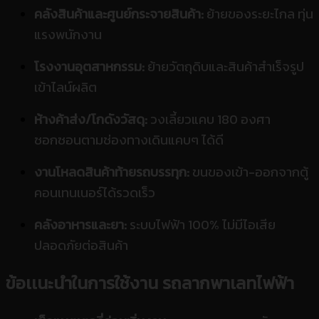
คลังสินค้าและศูนย์กระจายสินค้า:
ย้ายของระยะไกล ทุ่น
แรงพนักงาน
โรงงานอุตสาหกรรม:
ย้ายวัตถุดิบและสินค้าสำเร็จรูป
เข้าไลน์ผลิต
ห้างค้าส่ง/โกดังวัสดุ:
วงเลี้ยวแคบ 180 องศา
ซอกซอนตามช่องทางเดินแคบๆ ได้ดี
งานโหลดสินค้าท้ายรถบรรทุก:
ขนของเข้า-ออกจากตู้
คอนเทนเนอร์ได้รวดเร็ว
คลังอาหารและยา:
ระบบไฟฟ้า 100% ไม่มีไอเสีย
ปลอดภัยต่อสินค้า
ข้อเเนะนำในการใช้งาน รถลากพาเลทไฟฟ้า