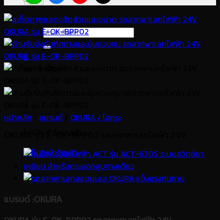
ค้นหา:
0
ตะกร้าสินค้า
หน้าหลัก
/
แบรนด์
/
OKURA / โอกุระ
ไม่มีสินค้าในตะกร้า
OKURA รุ่น E-OK-BPP02 รถลากพาเลทไฟฟ้า 24V
กลับสู่หน้าร้านค้า
แบรนด์
:OKURA
OKURA รุ่น E-OK-BPP02 รถลากพาเลทไฟฟ้า 24V