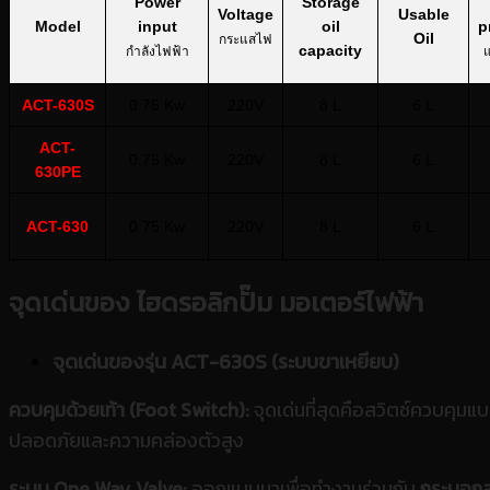
Power
Storage
Voltage
Usable
Model
input
oil
p
Oil
กระแสไฟ
capacity
กำลังไฟฟ้า
แ
ACT-630S
0.75 Kw
220V
8 L
6 L
ACT-
0.75 Kw
220V
8 L
6 L
630PE
ACT-630
0.75 Kw
220V
8 L
6 L
จุดเด่นของ
ไฮดรอลิกปั๊ม มอเตอร์ไฟฟ้า
จุดเด่นของรุ่น ACT-630S (ระบบขาเหยียบ)
ควบคุมด้วยเท้า (Foot Switch):
จุดเด่นที่สุดคือสวิตช์ควบคุมแ
ปลอดภัยและความคล่องตัวสูง
ระบบ One Way Valve:
ออกแบบมาเพื่อทำงานร่วมกับ
กระบอกส