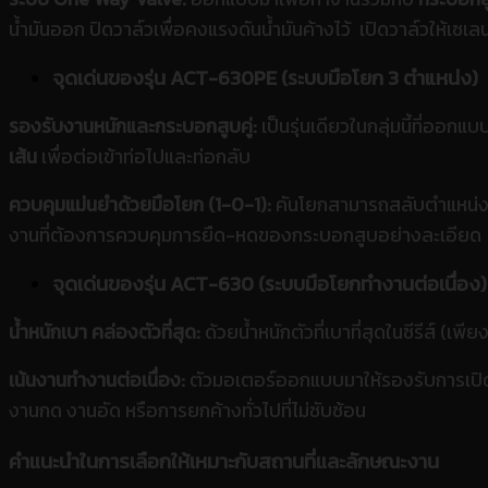
น้ำมันออก ปิดวาล์วเพื่อคงแรงดันน้ำมันค้างไว้ เปิดวาล์วให้เซเ
จุดเด่นของรุ่น ACT-630PE (ระบบมือโยก 3 ตำแหน่ง)
รองรับงานหนักและกระบอกสูบคู่:
เป็นรุ่นเดียวในกลุ่มนี้ที่ออก
เส้น
เพื่อต่อเข้าท่อไปและท่อกลับ
ควบคุมแม่นยำด้วยมือโยก (1-0-1):
คันโยกสามารถสลับตำแหน่งก
งานที่ต้องการควบคุมการยืด-หดของกระบอกสูบอย่างละเอียด
จุดเด่นของรุ่น ACT-630 (ระบบมือโยกทำงานต่อเนื่อง)
น้ำหนักเบา คล่องตัวที่สุด:
ด้วยน้ำหนักตัวที่เบาที่สุดในซีรีส์ (เพีย
เน้นงานทำงานต่อเนื่อง:
ตัวมอเตอร์ออกแบบมาให้รองรับการเปิดท
งานกด งานอัด หรือการยกค้างทั่วไปที่ไม่ซับซ้อน
คำแนะนำในการเลือกให้เหมาะกับสถานที่และลักษณะงาน