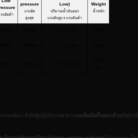
Low
pressure
Low)
Weight
ressure
แรงอัด
ปริมาณน้ำมันออก
น้ำหนัก
รงอัดต่ำ
สูงสุด
แรงดันสูง x แรงดันต่ำ
2 Mpa
63 Mpa
0.7 x 5 L/min
33 Kg
2 Mpa
63 Mpa
0.7 x 5 L/min
30 Kg
22/30
2 Mpa
63 Mpa
0.7 x 5 L/min
Kg
บบขาเหยียบ ทำให้ผู้ปฏิบัติงานสามารถ
เหลือมือทั้งสองข้างว่าง
ไปจั
ูบไฮดรอลิกทางเดียว (Single-acting cylinder)
โดยเฉพาะ มีกล