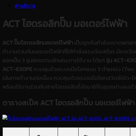
คำอธิบาย
ACT ไฮดรอลิกปั๊ม มอเตอร์ไฟฟ้า
ACT ปั๊มไฮดรอลิกมอเตอร์ไฟฟ้า
เป็นชุดต้นกำลังขนาดพกพาป
ทำงานร่วมกับมอเตอร์ไฟฟ้าที่ให้กำลังแรงดันเสถียร มีเกจวั
ออกเป็น 3 รุ่นย่อยตามลักษณะการใช้งาน ได้แก่
รุ่น ACT-63
ACT-630PE
ควบคุมด้วยระบบมือโยกแบบ 3 ตำแหน่ง (Two wa
เน้นการทำงานต่อเนื่อง ควบคุมด้วยระบบมือโยกสวิตช์เปิด-ป
พร้อมใช้งานร่วมกับสายไฮดรอลิกที่จัดมาให้ในชุดอย่างลงตั
ตารางสเป็ค ACT ไฮดรอลิกปั๊ม มอเตอร์ไฟฟ้า