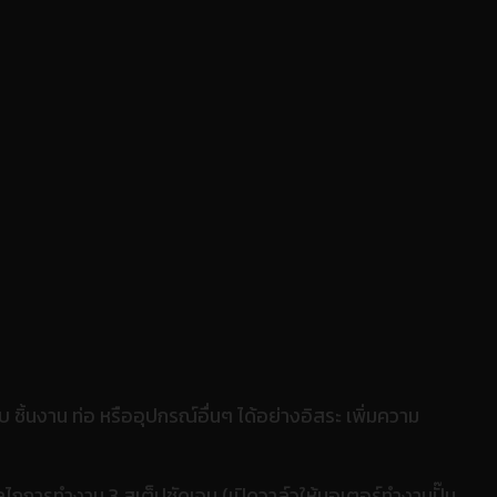
บ ชิ้นงาน ท่อ หรืออุปกรณ์อื่นๆ ได้อย่างอิสระ เพิ่มความ
ไกการทำงาน 3 สเต็ปชัดเจน (เปิดวาล์วให้มอเตอร์ทำงานปั๊ม