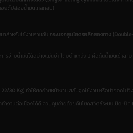
ลนอยด์ปล่อยน้ำมันไหลกลับ)
แบบมาสำหรับใช้งานร่วมกับ
กระบอกสูบไฮดรอลิกสองทาง (Double-
ารจ่ายน้ำมันได้อย่างแม่นยำ โดยตำแหน่ง
คือดันน้ำมันเข้าสา
I
ง
22/30 Kg
) ทำให้ยกย้ายหน้างาน สลับจุดใช้งาน หรือนำออกไปวิ
ำงานต่อเนื่องได้ดี ควบคุมง่ายด้วยคันโยกสวิตช์ระบบเปิด-ปิด 