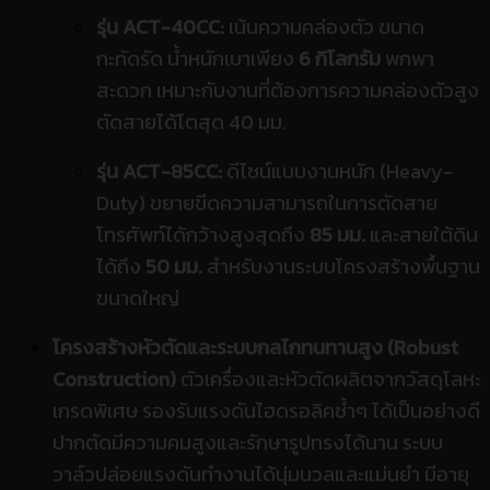
รุ่น ACT-40CC:
เน้นความคล่องตัว ขนาด
กะทัดรัด น้ำหนักเบาเพียง
6 กิโลกรัม
พกพา
สะดวก เหมาะกับงานที่ต้องการความคล่องตัวสูง
ตัดสายได้โตสุด 40 มม.
รุ่น ACT-85CC:
ดีไซน์แบบงานหนัก (Heavy-
Duty) ขยายขีดความสามารถในการตัดสาย
โทรศัพท์ได้กว้างสูงสุดถึง
85 มม.
และสายใต้ดิน
ได้ถึง
50 มม.
สำหรับงานระบบโครงสร้างพื้นฐาน
ขนาดใหญ่
โครงสร้างหัวตัดและระบบกลไกทนทานสูง (Robust
Construction)
ตัวเครื่องและหัวตัดผลิตจากวัสดุโลหะ
เกรดพิเศษ รองรับแรงดันไฮดรอลิคซ้ำๆ ได้เป็นอย่างดี
ปากตัดมีความคมสูงและรักษารูปทรงได้นาน ระบบ
วาล์วปล่อยแรงดันทำงานได้นุ่มนวลและแม่นยำ มีอายุ