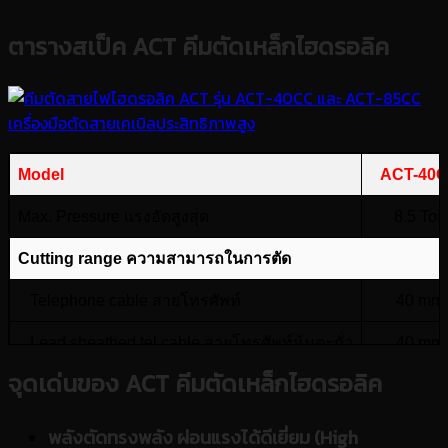
ตารางสเป็ค ACT คีมตัดเหล็กไฮดรอลิค
Model
ACT-40
Max. Pressure แรงอัดสูงสุด
8.5 Ton
Cutting range ความสามารถในการตัด
Telephone cable สายโทรศัพท์
40 mm
Lead sheathed tel.cable สายโทรศัพท์หุ้มตะกั่ว
40 mm
จุดเด่นของ
ACT คีมตัดเหล็กไฮดรอลิค
Under ground Cable สายใต้ดินหุ้มตะกั่ว
40 mm
Weight น้ำหนักรวม
6 kg
พลังตัดทรงพลัง ผ่อนแรงได้ดีเยี่ยม (High