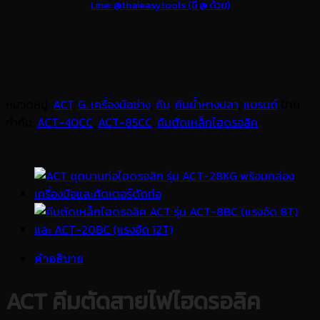
Line: @thaieasytools (มี @ ด้วย)
หมวดหมู่:
ACT
,
G. เครื่องมือช่าง
,
คีม
,
คีมย้ำหางปลา
,
แบรนด์
ป้าย
กำกับ:
ACT-40CC
,
ACT-85CC
,
คีมตัดเหล็กไฮดรอลิค
คำอธิบาย
ACT คีมตัดสายไฟไฮดรอลิค