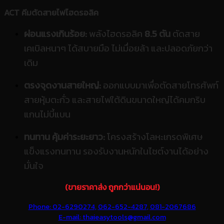
ACT คีมตัดสายไฟไฮดรอลิค
ผ่อนแรงเกินร้อย:
พลังไฮดรอลิค
8.5 ตัน
ตัดสาย
เคเบิลหนาๆ ได้สบายมือ ไม่เมื่อยล้า และปลอดภัยกว่า
เดิม
ตรงจุดงานสายใหญ่:
ออกแบบมาเพื่อตัดสายโทรศัพท์
สายหุ้มตะกั่ว และสายไฟใต้ดินขนาดใหญ่ได้คมกริบ
แกนไม่บี้แบน
ทนทาน คุ้มค่าระยะยาว:
โครงสร้างโลหะเกรดพิเศษ
แข็งแรงทนทาน รองรับงานหนักในไซต์งานได้อย่าง
มั่นใจ
(ขายราคาส่ง ถูกกว่าแน่นอน!)
Phone: 02-6290274,
062-652-4287,
081-2067686
E-mail: thaieasytools@gmail.com