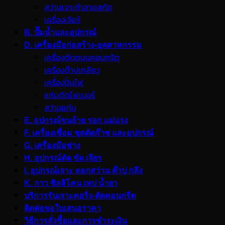
สว่านเจาะทำลายสกัด
เครื่องเจียร์
B. ปั๊มน้ำและอุปกรณ์
D. เครื่องมือก่อสร้าง-อุตสาหกรรม
เครื่องตัดถนนคอนกรีต
เครื่องต๊าปเกลียว
เครื่องปั่นไฟ
แท่นตัดไฟเบอร์
สว่านแท่น
E. อุปกรณ์ขนย้าย รอก แม่แรง
F. เครื่องเชื่อม ชุดตัดก๊าซ และอุปกรณ์
G. เครื่องมือช่าง
H. อุปกรณ์ตัด ขัด เจียร
I. อุปกรณ์เจาะ ดอกสว่าน ต๊าป กลึง
K. กาว ซิลลิโคน เทป น้ำยา
บริการรับเจาะคอริ่ง-ตัดคอนกรีต
ติดต่อขอใบเสนอราคา
วิธีการสั่งซื้อและการชำระเงิน