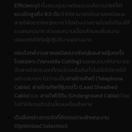
Efficiency)
ทั้งสองรุ่นมาพร้อมระบบไฮดรอลิคที่ให้
แรงอัดสูงถึง 8.5 ตัน
ทำให้สามารถตัดสายเคเบิลและ
สายไฟขนาดใหญ่หนาๆ ได้อย่างง่ายดายโดยไม่ต้องใช้
แรงคนกดมาก ช่วยลดความเมื่อยล้าและเพิ่มความ
ปลอดภัยให้กับผู้ปฏิบัติงานอย่างมาก
ตอบโจทย์งานสายเคเบิลขนาดใหญ่และสายหุ้มตะกั่ว
โดยเฉพาะ (Versatile Cutting)
ออกแบบมาให้สามารถ
ตัดสายไฟประเภทที่กรรไกรหรือคีมทั่วไปตัดได้ยากได้
อย่างสบายๆ ไม่ว่าจะเป็น
สายโทรศัพท์ (Telephone
Cable)
,
สายโทรศัพท์หุ้มตะกั่ว (Lead Sheathed
Cable)
และ
สายไฟใต้ดิน (Underground Cable)
โดย
ไม่ทำให้แกนด้านในบี้แบนหรือเสียหาย
ตัวเลือกช่วงการตัดที่ชัดเจนตามลักษณะงาน
(Optimized Selection)