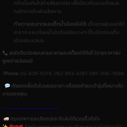
คตึงมือเกินไปห้ามฝืนกดต่อ เพื่อป้องกันระบบซีลและ
กลไกภายในพังเสียหาย
ทำความสะอาดและเช็ดน้ำมันหลังใช้:
เช็ดเศษฝุ่นออกให้
สะอาด และชโลมน้ำมันกันสนิมบางๆ ที่ใบมีดก่อนเก็บ
เข้ากล่องเสมอ
สนใจติดต่อสอบถามราคาและสต็อกได้ทันที (ขายราคาส่ง
ถูกกว่าแน่นอน!)
Phone:
02-629-0274, 062-652-4287, 081-206-7686
ทักแชทเพื่อรับใบเสนอราคา หรือขอคำแนะนำรุ่นที่เหมาะกับ
งานของคุณ
กรุงเทพฯ และปริมณฑล จัดส่งได้รวดเร็วทันใจ
พิเศษ!!
สำหรับเขตกรุงเทพฯ และปริมณฑล เรามีบริการจัด