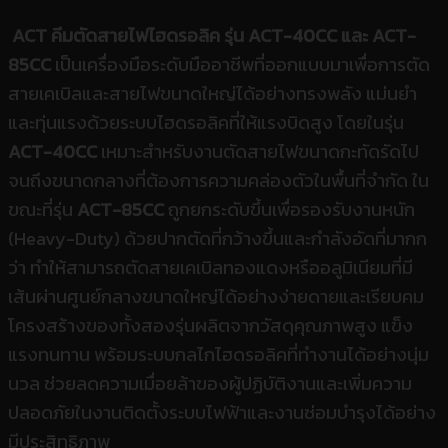
ACT คีมตัดสายไฟไฮดรอลิค รุ่น ACT-40CC และ ACT-
85CC
เป็นเครื่องมือระดับมืออาชีพที่ออกแบบมาเพื่อการตัด
สายเคเบิลและสายไฟขนาดใหญ่ได้อย่างทรงพลัง แม่นยำ
และทุ่นแรงด้วยระบบไฮดรอลิคที่ให้แรงบิดสูง โดยในรุ่น
ACT-40CC
เหมาะสำหรับงานตัดสายไฟขนาดกะทัดรัดไป
จนถึงขนาดกลางที่ต้องการความคล่องตัวในพื้นที่จำกัด ใน
ขณะที่รุ่น
ACT-85CC
ถูกยกระดับขึ้นเพื่อรองรับงานหนัก
(Heavy-Duty) ด้วยปากตัดที่กว้างขึ้นและกำลังอัดที่มากก
ว่า ทำให้สามารถตัดสายเคเบิลทองแดงหรืออลูมิเนียมที่มี
เส้นผ่านศูนย์กลางขนาดใหญ่ได้อย่างง่ายดายและเรียบคม
โครงสร้างของทั้งสองรุ่นผลิตจากวัสดุคุณภาพสูง แข็ง
แรงทนทาน พร้อมระบบกลไกไฮดรอลิคที่ทำงานได้อย่างนุ่ม
นวล ช่วยลดความเมื่อยล้าของผู้ปฏิบัติงานและเพิ่มความ
ปลอดภัยในงานติดตั้งระบบไฟฟ้าและงานซ่อมบำรุงได้อย่าง
มีประสิทธิภาพ