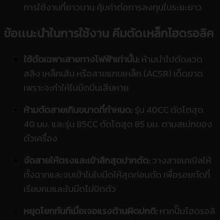
การใช้งานที่ยาวนาน คุ้มค่าต่อการลงทุนในระยะยาว
ข้อเเนะนำในการใช้งาน
คีมตัดเหล็กไฮดรอลิค
ใช้ตัดเฉพาะสายทางไฟฟ้าเท่านั้น:
ห้ามนำไปตัดลวด
สลิง เหล็กเส้น หรือสายแกนเหล็ก (ACSR) เด็ดขาด
เพราะจะทำให้ใบมีดบิ่นเสียหาย
ห้ามตัดสายเกินขนาดที่กำหนด:
รุ่น 40CC ตัดโตสุด
40 มม. และรุ่น 85CC ตัดโตสุด 85 มม. ตามสเปกของ
ตัวเครื่อง
จัดสายให้ตรงและเข้าลึกสุดปากตัด:
วางสายเคเบิลให้
ตั้งฉากและจมเข้าในใบมีดให้สุดก่อนตัด เพื่อรอยตัดที่
เรียบคมและใบมีดไม่บิดตัว
หยุดโยกทันทีเมื่อเจอแรงต้านผิดปกติ:
หากปั๊มไฮดรอลิ