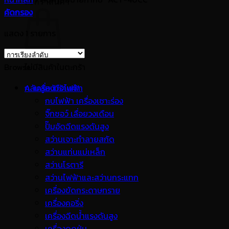
ตะกร้าสินค้า
คัดกรอง
แสดง 1 รายการ
Browse
ไม่มีสินค้าในตะกร้า
กลับสู่หน้าร้านค้า
A. เครื่องมือไฟฟ้า
กบไฟฟ้า เครื่องเซาะร่อง
จิ๊กซอว์ เลื่อยวงเดือน
ปั๊มอัดฉีดแรงดันสูง
สว่านเจาะทำลายสกัด
สว่านแท่นแม่เหล็ก
สว่านโรตารี
สว่านไฟฟ้าและสว่านกระแทก
เครื่องขัดกระดาษทราย
เครื่องคอริ่ง
เครื่องฉีดน้ำแรงดันสูง
เครื่องดูดฝุ่น