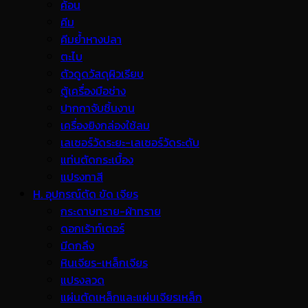
ค้อน
คีม
คีมย้ำหางปลา
ตะไบ
ตัวดูดวัสดุผิวเรียบ
ตู้เครื่องมือช่าง
ปากกาจับชิ้นงาน
เครื่องยิงกล่องใช้ลม
เลเซอร์วัดระยะ-เลเซอร์วัดระดับ
แท่นตัดกระเบื้อง
แปรงทาสี
H. อุปกรณ์ตัด ขัด เจียร
กระดาษทราย-ผ้าทราย
ดอกเร้าท์เตอร์
มีดกลึง
หินเจียร-เหล็กเจียร
แปรงลวด
แผ่นตัดเหล็กและแผ่นเจียรเหล็ก