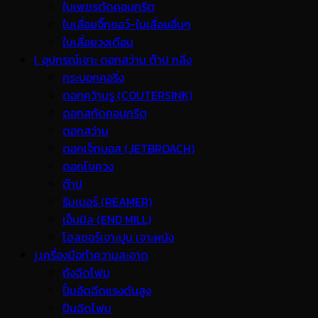
ใบเพชรตัดคอนกรีต
ใบเลื่อยจิ๊กซอว์-ใบเลื่อยอื่นๆ
ใบเลื่อยวงเดือน
I. อุปกรณ์เจาะ ดอกสว่าน ต๊าป กลึง
กระบอกคอริ่ง
ดอกคว้านรู (COUTERSINK)
ดอกสกัดคอนกรีต
ดอกสว่าน
ดอกเจ็ทบอส (JETBROACH)
ดอกไขควง
ต๊าป
รีมเมอร์ (REAMER)
เอ็นมิล (END MILL)
โฮลซอร์เจาะปูน เจาะผนัง
j.เครื่องมือทำความสะอาด
ถังฉีดโฟม
ปั้มอัดฉีดแรงดันสูง
ปืนฉีดโฟม