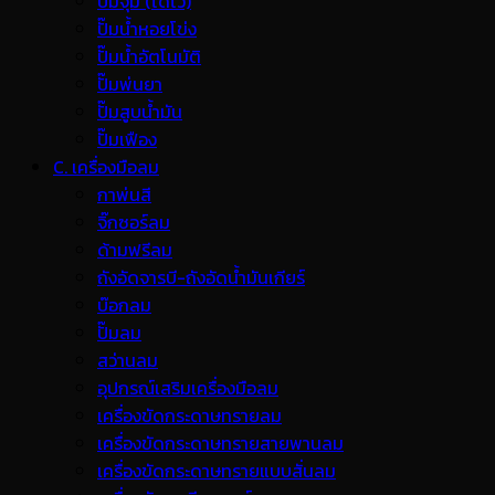
ปั๊มจุ่ม (ไดโว่)
ปั๊มน้ำหอยโข่ง
ปั๊มน้ำอัตโนมัติ
ปั๊มพ่นยา
ปั๊มสูบน้ำมัน
ปั๊มเฟือง
C. เครื่องมือลม
กาพ่นสี
จิ๊กซอร์ลม
ด้ามฟรีลม
ถังอัดจารบี-ถังอัดน้ำมันเกียร์
บ๊อกลม
ปั๊มลม
สว่านลม
อุปกรณ์เสริมเครื่องมือลม
เครื่องขัดกระดาษทรายลม
เครื่องขัดกระดาษทรายสายพานลม
เครื่องขัดกระดาษทรายแบบสั่นลม