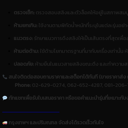
ตรวจเช็ก:
ตรวจสอบสลิงและตัวล็อคให้อยู่ในสภาพสมบูร
ห้ามยกเกิน:
ใช้งานตามพิกัดน้ำหนักที่ระบุในแต่ละรุ่นอย
แนวตรง:
รักษาแนวการดึงสลิงให้เป็นเส้นตรงที่สุดเ
ห้ามต่อด้าม:
ใช้ด้ามโยกมาตรฐานที่มากับเครื่องเท่านั้น 
ปลอดภัย:
ห้ามยืนในแนวสายสลิงขณะตึง และทำความสะอ
สนใจติดต่อสอบถามราคาและสต็อกได้ทันที (ขายราคาส่ง ถ
Phone:
02-629-0274, 062-652-4287, 081-20
ทักแชทเพื่อรับใบเสนอราคา หรือขอคำแนะนำรุ่นที่เหมาะก
กรุงเทพฯ และปริมณฑล จัดส่งได้รวดเร็วทันใจ