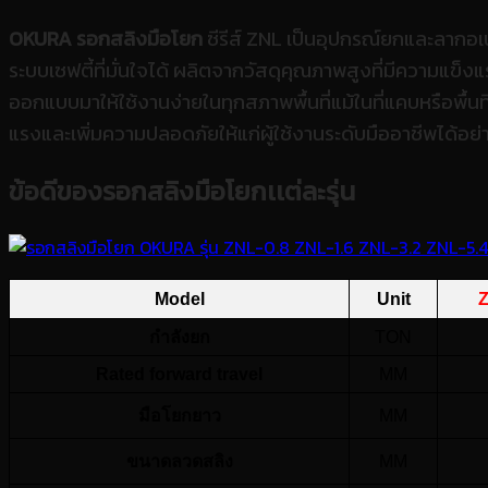
OKURA รอกสลิงมือโยก
ซีรีส์ ZNL เป็นอุปกรณ์ยกและลากอ
ระบบเซฟตี้ที่มั่นใจได้ ผลิตจากวัสดุคุณภาพสูงที่มีความแ
ออกแบบมาให้ใช้งานง่ายในทุกสภาพพื้นที่แม้ในที่แคบหรือพื้นที่ท
แรงและเพิ่มความปลอดภัยให้แก่ผู้ใช้งานระดับมืออาชีพได้อย่า
ข้อดีของรอกสลิงมือโยกเเต่ละรุ่น
Model
Unit
Z
กำลังยก
TON
Rated forward travel
MM
มือโยกยาว
MM
ขนาดลวดสลิง
MM