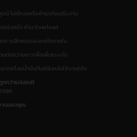
ณ์ ไม่หักงอหรือชำรุดก่อนเริ่มงาน
่างเคร่งครัด ห้าม Overload
พื่อลดการสึกหรอของกลไกภายใน
ห้ามต่อความยาวเพื่อเพิ่มแรงงัด
าดชโลมน้ำมันกันสนิมหลังใช้งานครับ
ูกกว่าแน่นอน!)
6-7686
ับงานของคุณ