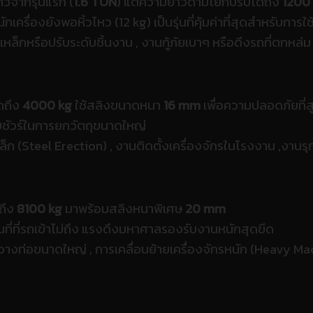
ตัวจากรุ่นแรก (
1.6 TON
) แต่ความยาวด้ามโยกปรับได้ถึง
1200
กเครื่องยังพอหิ้วไหว (12 kg) เป็นรุ่นที่คุ้มค่าที่สุดสำหรับการใ
เหล็กหรือปรับระดับชิ้นงาน ,
งานกู้ภัยเบาๆ หรือดึงรถที่ตกหล่ม
ดถึง
4000 kg
ใช้สลิงขนาดหนา
16 mm
เพื่อความปลอดภัยที่สู
ชัวร์ในการยกวัตถุขนาดใหญ่
็ก (Steel Erection) ,
งานติดตั้งเครื่องจักรในโรงงาน ,
งานรุก
ถึง
8100 kg
มาพร้อมสลิงหนาพิเศษ
20 mm
ที่ที่รถเข้าไม่ถึง แรงดึงมหาศาลรองรับงานหนักสุดขีด
รวางท่อขนาดใหญ่ ,
การเคลื่อนย้ายเครื่องจักรหนัก (Heavy M