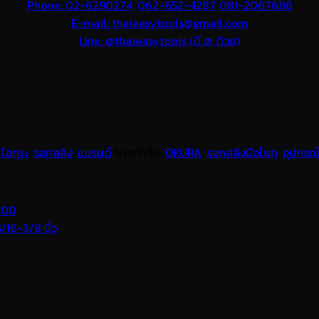
Phone: 02-6290274,
062-652-4287,
081-2067686
E-mail: thaieasytools@gmail.com
Line: @thaieasytools (มี @ ด้วย)
โอกุระ
,
รอกสลิง
,
แบรนด์
ป้ายกำกับ:
OKURA
,
รอกสลิงมือโยก
,
อุปกรณ