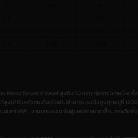
20
20
20
6.4
12
23
341
400
438
1200
2400
4000
มีระยะ Rated forward travel สูงถึง 52 mm ต่อการโยกหนึ่งครั้ง
ที่สูงได้ด้วยตัวคนเดียวโดยไม่ลำบาก แรงดึงสูงสุดอยู่ที่ 120
บนเสาไฟฟ้า ,
งานยกของเบาในอู่ซ่อมรถขนาดเล็ก ,
การติดตั้