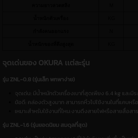
ความยาวลวดสลิง
M
น้ำหนักตัวเครื่อง
KG
กำลังคนออกแรง
N
น้ำหนักของที่ดึงสูงสุด
KG
จุดเด่นของ OKURA เเต่ละรุ่น
รุ่น ZNL-0.8 (รุ่นเล็ก พกพาง่าย)
จุดเด่น: มีน้ำหนักตัวเครื่องเบาที่สุดเพียง 6.4 kg และ
ข้อดี: คล่องตัวสูงมาก สามารถหิ้วไปใช้งานในที่แคบหรือ
เหมาะสำหรับใช้งานที่ไหน:
งานดึงสายไฟหรือสายสื่อสาร
รุ่น ZNL-1.6 (รุ่นยอดนิยม สมดุลที่สุด)