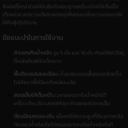
สัมผัสที่ใหญ่ ช่วยให้จับยึดกับขอบฐานเครื่องจักรได้เต็มเม็ด
เต็มหน่วย ลดความเสียหายต่อจุดที่ยกและเพิ่มความปลอดภัย
ให้กับผู้ปฏิบัติงาน
ข้อแนะนำในการใช้งาน
ห้ามยกเกินน้ำหนัก:
รุ่น 5 ตัน และ 10 ตัน ห้ามใช้ยกวัตถุ
ที่หนักเกินพิกัดเด็ดขาด
พื้นต้องแน่นและเรียบ:
ตั้งแม่แรงบนพื้นคอนกรีตแข็ง
ไม่เอียง เพื่อป้องกันแม่แรงล้ม
สอดเล็บให้เต็มหน้า:
เวลาสอดขารับน้ำหนักใต้
เครื่องจักร ต้องสอดให้สุด ห้ามยกแค่ปลายเล็บ
ต้องมีหมอนรองรับ:
เมื่อยกได้ความสูงที่ต้องการแล้ว
ต้องเอาค้ำยันหรือไม้หมอนมารองรับน้ำหนักทันที