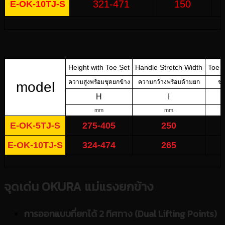
321-471
150
E-OK-10TJ-S
Height with Toe Set
Handle Stretch Width
Toe S
ความสูงพร้อมชุดยกข้าง
ความกว้างพร้อมด้ามยก
ขน
model
H
I
mm
mm
E-OK-5TJ-S
275-405
250
E-OK-10TJ-S
324-474
265
จุดเด่น
OKURA แม่แรงยกข้าง
การออกแบบที่ยกได้ 2 ทิศทาง (Dual Lifting Points)