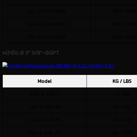
LGL-2.5-1/4-400
400 / 60
LGL-2.5-1/4-500
500 / 750
LGL-2.5-1/4-700
700 / 100
หน้าปัด Ø 3” 3/8”-BSPT
Model
KG / LBS
LGL-3-3/8-7
7 / 100
LGL-3-3/8-10
10 / 150
LGL-3-3/8-15
15 / 250
LGL-3-3/8-20
20 / 300