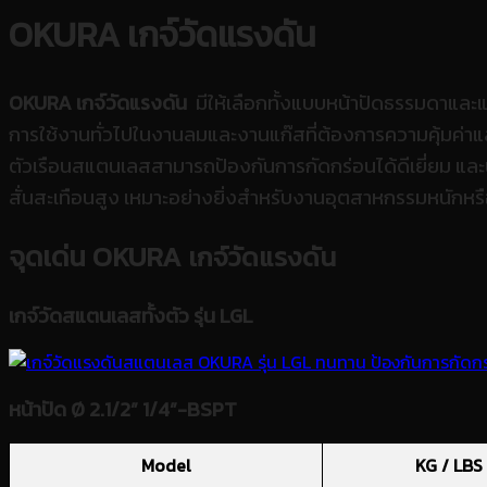
OKURA เกจ์วัดแรงดัน
OKURA เกจ์วัดแรงดัน
มีให้เลือกทั้งแบบหน้าปัดธรรมดาและ
การใช้งานทั่วไปในงานลมและงานแก๊สที่ต้องการความคุ้มค่าแ
ตัวเรือนสแตนเลสสามารถป้องกันการกัดกร่อนได้ดีเยี่ยม และน
สั่นสะเทือนสูง เหมาะอย่างยิ่งสำหรับงานอุตสาหกรรมหนักห
จุดเด่น OKURA
เกจ์วัดแรงดัน
เกจ์วัดสแตนเลสทั้งตัว รุ่น LGL
หน้าปัด Ø 2.1/2” 1/4”-BSPT
Model
KG / LBS