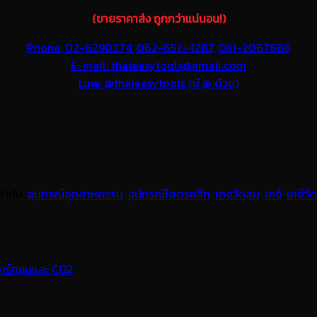
(ขายราคาส่ง ถูกกว่าแน่นอน!)
Phone: 02-6290274,
062-652-4287,
081-2067686
E-mail: thaieasytools@gmail.com
Line: @thaieasytools (มี @ ด้วย)
กำกับ:
อุปกรณ์อุตสาหกรรม
,
อุปกรณ์ไฮดรอลิก
,
เกจวัดลม
,
เกจ์
,
เกจ์วั