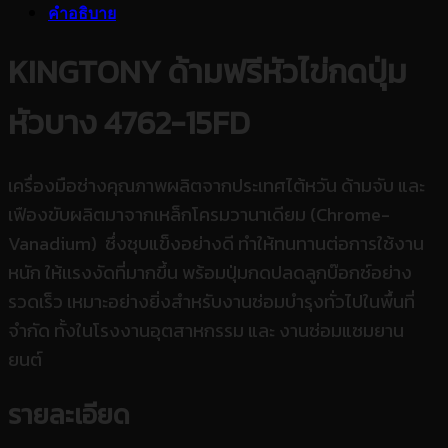
คำอธิบาย
KINGTONY ด้ามฟรีหัวไข่กดปุ่ม
หัวบาง 4762-15FD
เครื่องมือช่างคุณภาพผลิตจากประเทศไต้หวัน ด้ามจับ และ
เฟืองขับผลิตมาจากเหล็กโครมวานาเดียม (Chrome-
Vanadium) ซึ่งชุบแข็งอย่างดี ทำให้ทนทานต่อการใช้งาน
หนัก ให้เเรงงัดที่มากขึ้น
พร้อมปุ่มกดปลดลูกบ๊อกซ์อย่าง
รวดเร็ว เหมาะอย่างยิ่งสำหรับงานซ่อมบำรุงทั่วไปในพื้นที่
จำกัด ทั้งในโรงงานอุตสาหกรรม และ งานซ่อมแซมยาน
ยนต์
รายละเอียด