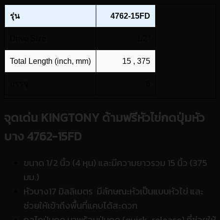
รุ่น
4762-15FD
Drive Size
1/2″
Total Length (inch, mm)
15 , 375
บรรจุ
6
จุดเด่น KINGTONY ด้ามฟรีหัวไข่กดปุ่มหัว
บาง 4762-15FD
ขนาด 1/2 นิ้ว (4 หุน) และมีความยาวรวม 15 นิ้ว (375
มม.)
หัวบาง
17 มิลลิเมตร มีลักษณะหัวเป็นแบบหัวไข่ และ
ช่วยให้เข้าถึงพื้นที่แคบได้สะดวก
กลไกปุ่มกด มาพร้อมปุ่มกด (quick-release) ที่ช่วยให้