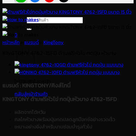
ค้นหา:
0
หน้าหลัก
/
แบรนด์
/
KingTony
ตะกร้าสินค้า
KINGTONY 4762-15FD ด้ามฟรีหัวไข่ กดปุ่ม หัวบาง
ไม่มีสินค้าในตะกร้า
แบรนด์
: KINGTONY/คิงส์โทนี่
กลับสู่หน้าร้านค้า
KINGTONY ด้ามฟรีหัวไข่ กดปุ่นหัวบาง 4762-15FD
ผลิตจากไต้หวัน
กลไกหัวบางพร้อมปุ่มกดปลดลูกบ๊อกซ์อย่างรวดเร็ว
เหมาะอย่างยิ่งสำหรับงานซ่อมบำรุงทั่วไป