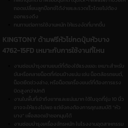
ถอดเปลี่ยนลูกบ๊อกซ์ได้ง่ายและรวดเร็วโดยไม่ต้อง
ออกแรงดึง
ทนทานต่อการใช้งานหนัก ให้เเรงงัดที่มากขึ้น
KINGTONY
ด้ามฟรีหัวไข่กดปุ่มหัวบาง
4762-1
5FD
เหมาะกับการใช้งานที่ไหน
งานซ่อมบำรุงยานยนต์ที่ต้องใช้แรงเยอะ เหมาะสำหรับ
ขันหรือคลายน็อตที่ค่อนข้างแน่น เช่น น็อตล้อรถยนต์,
น็อตยึดช่วงล่าง, หรือน็อตเครื่องยนต์ที่ต้องการแรง
บิดสูงกว่าปกติ
งานในพื้นที่เข้าถึงยากและแน่นมาก ใช้ในจุดที่รุ่น 10 นิ้ว
อาจจะให้แรงไม่พอ แต่ยังคงต้องการคุณสมบัติ “หัว
บาง” เพื่อสอดเข้าซอกมุมได้
งานซ่อมบำรุงเครื่องจักรหนัก ในโรงงานอุตสาหกรรม