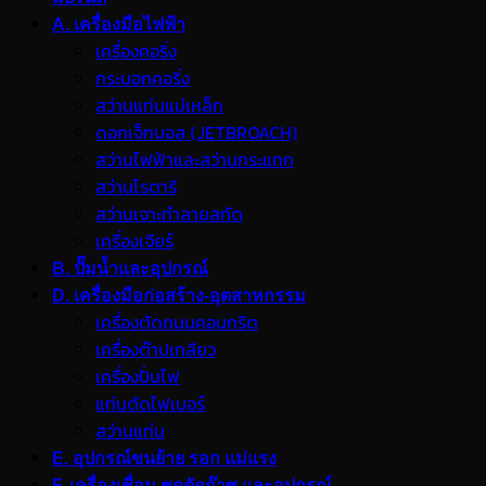
A. เครื่องมือไฟฟ้า
เครื่องคอริ่ง
กระบอกคอริ่ง
สว่านแท่นแม่เหล็ก
ดอกเจ็ทบอส (JETBROACH)
สว่านไฟฟ้าและสว่านกระแทก
สว่านโรตารี
สว่านเจาะทำลายสกัด
เครื่องเจียร์
B. ปั๊มน้ำและอุปกรณ์
D. เครื่องมือก่อสร้าง-อุตสาหกรรม
เครื่องตัดถนนคอนกรีต
เครื่องต๊าปเกลียว
เครื่องปั่นไฟ
แท่นตัดไฟเบอร์
สว่านแท่น
E. อุปกรณ์ขนย้าย รอก แม่แรง
F. เครื่องเชื่อม ชุดตัดก๊าซ และอุปกรณ์