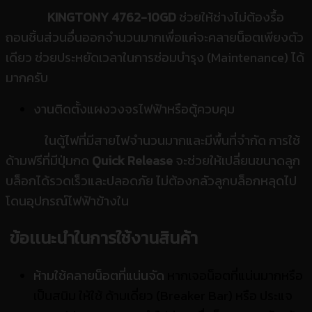
KINGTONY 4762-10GD
ช่วยให้ช่างไม่ต้องรื้อ
ถอนชิ้นส่วนอื่นออกจำนวนมากเพื่อแค่จะคลายน็อตเพียงตัว
เดียว ช่วยประหยัดเวลาในการซ่อมบำรุง (Maintenance) ได้
มากครับ
งานติดตั้งแผงวงจรไฟฟ้าหรือตู้ควบคุม
ในตู้ไฟที่มีสายไฟจำนวนมากและมีพื้นที่จำกัด การใช้
ด้ามฟรีที่มีปุ่มกด
Quick Release
จะช่วยให้เปลี่ยนขนาดลูก
บล็อกได้รวดเร็วและปลอดภัย ไม่ต้องกลัวลูกบล็อกหลุดไป
โดนอุปกรณ์ไฟฟ้าข้างใน
ข้อเเนะนำในการใช้งานสินค้า
ห้ามใช้คลายน็อตที่แน่นจัด
หากเจอน็อตที่แน่นมากหรือ
เป็นสนิม ให้ใช้ ด้ามเดี่ยว (Breaker Bar) หรือ ประแจ