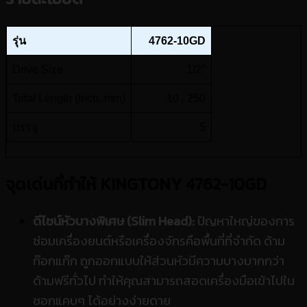
รุ่น
4762-10GD
Drive Size
1/2″
Total Length (inch, mm)
10 , 250
บรรจุ
5
จุดเด่นที่ทำให้ KINGTONY 4762-10GD
ดีไซน์หัวบางพิเศษ (Slim Head):
ปัญหาใหญ่ของการ
ซ่อมเครื่องยนต์หรือเครื่องจักรคือพื้นที่ที่จำกัด ด้าม
ก๊อกแก๊ก ถูกออกแบบให้ส่วนหัวมีความบางมากกว่า
ด้ามฟรีทั่วไป ทำให้คุณสามารถสอดเครื่องมือเข้าไปใน
ซอกแคบๆ ได้อย่างง่ายดาย