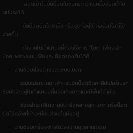
สอดเข้าไปขันน็อตในซอกระหว่างเครื่องยนต์กับ
ผนังรถได้
ขันน็อตยึดไดชาร์จ หรือจุดที่อยู่ใต้ท่อร่วมไอดีได้
ง่ายขึ้น
ทำงานในตำแหน่งที่ต้องใช้การ “โยก” เพียงเล็ก
น้อย เพราะระบบเฟืองละเอียดรองรับได้ดี
งานซ่อมช่วงล่างและระบบเบรก:
ระบบเบรก:
เหมาะสำหรับขันน็อตยึดคาลิปเปอร์เบรก
ซึ่งมักจะอยู่ในตำแหน่งที่มองเห็นยากและมีพื้นที่จำกัด
ช่วงล่าง:
ใช้ในงานขันหรือคลายลูกหมาก หรือน็อต
ยึดโช้คอัพที่มักจะมีชิ้นส่วนอื่นบังอยู่
งานซ่อมเครื่องจักรในโรงงานอุตสาหกรรม