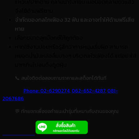
แหวน/ปากตาย คลายนำไปก่อน เมื่อน็อตคลายตัวแล้ว
จึงใช้ด้ามฟรีตาม
จำกัดของกลไกเฟือง 32 ฟัน และอาจทำให้ด้ามฟรีเสีย
หาย
เลือกขนาดลูกบ๊อกซ์ให้ถูกต้อง
หากใช้งานบ่อยหรือรู้สึกว่าการหมุนเริ่มฝืด สามารถ
หยอดน้ำมันหล่อลื่นบางๆ บริเวณหัวเฟืองได้ แต่อย่าใส่
มากเกินไปจนดึงดูดฝุ่น
📞 สนใจติดต่อสอบถามราคาและสต็อกได้ทันที
Phone: 02-6290274,
062-652-4287,
081-
2067686
💬 ทักแชทเพื่อขอคำแนะนำรุ่นที่เหมาะกับงานของคุณ