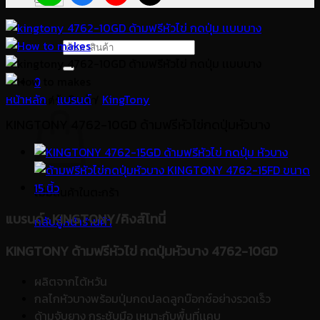
ค้นหา:
0
หน้าหลัก
/
แบรนด์
/
KingTony
ตะกร้าสินค้า
KINGTONY 4762-10GD ด้ามฟรีหัวไข่กดปุ่มหัวบาง
ไม่มีสินค้าในตะกร้า
แบรนด์
: KINGTONY/คิงส์โทนี่
กลับสู่หน้าร้านค้า
KINGTONY ด้ามฟรีหัวไข่ กดปุ่มหัวบาง 4762-10GD
ผลิตจากไต้หวัน
กลไกหัวบางพร้อมปุ่มกดปลดลูกบ๊อกซ์อย่างรวดเร็ว
ด้ามจับยาง กระชับมือ เหมาะกับพื้นที่เเคบ