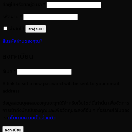
ต้องการ
ชื่อผู้ใช้หรือที่อยู่อีเมล
*
ต้องการ
รหัสผ่าน
*
จำฉันไว้
เข้าสู่ระบบ
ลืมรหัสผ่านของคุณ?
ลงทะเบียน
ต้องการ
อีเมล
*
A link to set a new password will be sent to your email
address.
ข้อมูลส่วนบุคคลของคุณจะถูกใช้สำหรับเว็บไซต์นี้เท่านั้น เพื่อจัดการ
การเข้าถึงบัญชีของคุณและเพื่อวัตถุประสงค์อื่น ๆ ที่อธิบายไว้ในของ
เรา
นโยบายความเป็นส่วนตัว
.
ลงทะเบียน