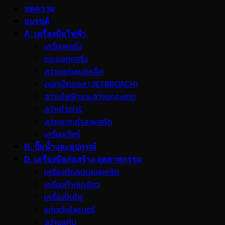
บทความ
แบรนด์
A. เครื่องมือไฟฟ้า
เครื่องคอริ่ง
กระบอกคอริ่ง
สว่านแท่นแม่เหล็ก
ดอกเจ็ทบอส (JETBROACH)
สว่านไฟฟ้าและสว่านกระแทก
สว่านโรตารี
สว่านเจาะทำลายสกัด
เครื่องเจียร์
B. ปั๊มน้ำและอุปกรณ์
D. เครื่องมือก่อสร้าง-อุตสาหกรรม
เครื่องตัดถนนคอนกรีต
เครื่องต๊าปเกลียว
เครื่องปั่นไฟ
แท่นตัดไฟเบอร์
สว่านแท่น