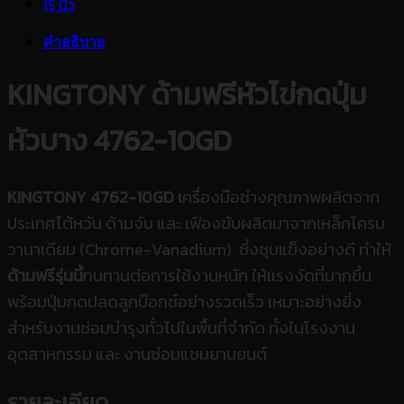
คำอธิบาย
KINGTONY ด้ามฟรีหัวไข่กดปุ่ม
หัวบาง 4762-10GD
KINGTONY 4762-10GD เ
ครื่องมือช่างคุณภาพผลิตจาก
ประเทศไต้หวัน ด้ามจับ และ เฟืองขับผลิตมาจากเหล็กโครม
วานาเดียม (Chrome-Vanadium) ซึ่งชุบแข็งอย่างดี ทำให้
ด้ามฟรีรุ่นนี้
ทนทานต่อการใช้งานหนัก ให้เเรงงัดที่มากขึ้น
พร้อมปุ่มกดปลดลูกบ๊อกซ์อย่างรวดเร็ว เหมาะอย่างยิ่ง
สำหรับงานซ่อมบำรุงทั่วไปในพื้นที่จำกัด ทั้งในโรงงาน
อุตสาหกรรม และ งานซ่อมแซมยานยนต์
รายละเอียด