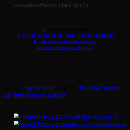
เหมาะอย่างยิ่งสำหรับงานซ่อมบำรุงทั่วไป
📞
ติดต่อสอบถามราคาสินค้า
Phone: 02-6290274,
062-652-4287,
081-2067686
E-mail: thaieasytools@gmail.com
Line: @thaieasytools (มี @ ด้วย)
หมวดหมู่:
KingTony
,
แบรนด์
ป้ายกำกับ:
4762-10GD
,
ด้ามก๊อก
แก๊ก
,
ด้ามฟรีหัวบาง
,
ด้ามฟรีหัวไข่