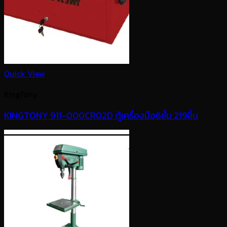
Quick View
KingTony
KINGTONY 911-000CR02D ตู้เครื่องมือ6ชั้น 219ชิ้น