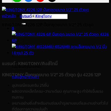
หน้าหลัก
/
แบรนด์
ค้นหา:
/
KingTony
KINGTONY 4226 12P บ๊อกชุดขนาด 1/2″ 25 ตัวชุด
0
ตะกร้าสินค้า
แบรนด์
: KINGTONY/คิงส์โทนี่
ไม่มีสินค้าในตะกร้า
KINGTONY บ๊อกชุดขนาด 1/2″ 25 ตัวชุด รุ่น 4226 12P
กลับสู่หน้าร้านค้า
อุปกรณ์ครบครัน 25ชิ้น
ผลิตจากเหล็กโครม-วานาเดียม คุณภาพสูง ทำให้แข็งแรง
ทนทาน
เหมาะอย่างยิ่งสำหรับงานซ่อมบำรุงยานยนต์และงานช่างทั่วไป
ที่ต้องการความแม่นยำ