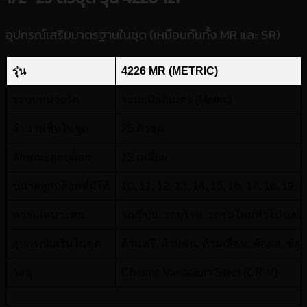
อุปกรณ์เสริมมาตรฐานในชุด (เหมือนกันทั้ง MR และ SR)
รุ่น
4226 MR (METRIC)
ระบบหน่วยวัด
ระบบมิลลิเมตร (Metric)
จำนวนชิ้นในชุด
25 ตัวชุด
ลักษณะลูกบล็อก
12 เหลี่ยม
ขนาดลูกบล็อกที่มีให้
10, 11, 12, 13, 14, 15, 16, 17, 18, 19, 
ความเหมาะสม
รถญี่ปุ่น, รถยุโรป, รถรุ่นใหม่ทั่วไป แล
อุปกรณ์เสริมในชุด
ด้ามฟรี, ด้ามขัน, ด้ามเลื่อน, ข้อต่อ, ข้
วัสดุ
Chrome Vanadium Steel (CR-V)