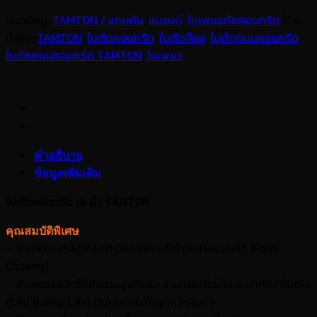
หมวดหมู่:
TAMTON / แทมตัน
,
แบรนด์
,
ใบเพชรตัดคอนกรีต
ป้าย
กำกับ:
TAMTON
,
ใบตัดคอนกรีต
,
ใบตัดจ๊อย
,
ใบตัดถนนคอนกรีต
,
ใบตัดถนนคอนกรีต TAMTON
,
ใบเพชร
คำอธิบาย
ข้อมูลเพิ่มเติม
ใบตัดคอนกรีต 16 นิ้ว TAMTON
คุณสมบัติพิเศษ
–
ฟันเพชร (
Segment)
มีความคมตัดได้อย่างรวดเร็ว
(Fast
Cutting)
–
ฟันเพชรผลิตให้มีความสูงพิเศษ สามารถตัดได้ระยะมากกว่าใบตัด
ทั่วไป
ต้นทุนการตัดถูกกว่าคุ้มค่า
(Long Life)