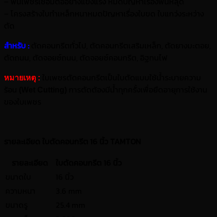
–
ฟันเพชรเชื่อมต่ออย่างแข็งแรง หมดปัญหาเรื่องฟันหลุด
–
โครงสร้างใบทำเหล็กหนาหมดปัญหาเรื่องใบขด ใบแกว่งระหว่าง
ตัด
สำหรับ :
ตัดคอนกรีตทั่วไป
,
ตัดคอนกรีตเสริมเหล็ก
,
ตัดยางมะตอย
,
ตัดถนน
,
ตัดจอยซ์ถนน
,
ตัดจอยซ์คอนกรีต
,
อิฐทนไฟ
ใบเพชรตัดคอนกรีตเป็นใบตัดแบบใช้น้ำระบายความ
หมายเหตุ :
ร้อน
การตัดต้องมีน้ำทุกครั้งเพื่อยืดอายุการใช้งาน
(Wet Cutting)
ของใบเพชร
รายละเอียด ใบตัดคอนกรีต 16 นิ้ว TAMTON
รายละเอียด
ใบตัดคอนกรีต 16 นิ้ว
ขนาดใบ
16 นิ้ว
ความหนา
3.6 mm
ขนาดรู
25.4 mm