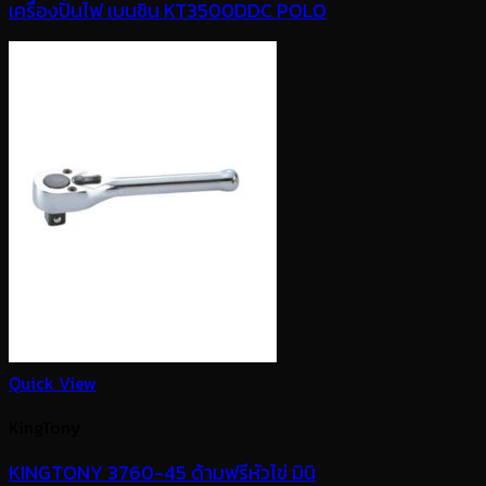
เครื่องปั่นไฟ เบนซิน KT3500DDC POLO
Quick View
KingTony
KINGTONY 3760-45 ด้ามฟรีหัวไข่ มินิ