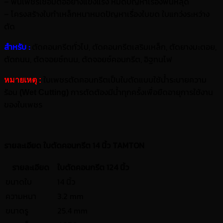
–
ฟันเพชรเชื่อมต่ออย่างแข็งแรง หมดปัญหาเรื่องฟันหลุด
–
โครงสร้างใบทำเหล็กหนาหมดปัญหาเรื่องใบขด ใบแกว่งระหว่าง
ตัด
สำหรับ :
ตัดคอนกรีตทั่วไป
,
ตัดคอนกรีตเสริมเหล็ก
,
ตัดยางมะตอย
,
ตัดถนน
,
ตัดจอยซ์ถนน
,
ตัดจอยซ์คอนกรีต
,
อิฐทนไฟ
ใบเพชรตัดคอนกรีตเป็นใบตัดแบบใช้น้ำระบายความ
หมายเหตุ :
ร้อน
การตัดต้องมีน้ำทุกครั้งเพื่อยืดอายุการใช้งาน
(Wet Cutting)
ของใบเพชร
รายละเอียด ใบตัดคอนกรีต 14 นิ้ว TAMTON
รายละเอียด
ใบตัดคอนกรีต 124 นิ้ว
ขนาดใบ
14 นิ้ว
ความหนา
3.2 mm
ขนาดรู
25.4 mm