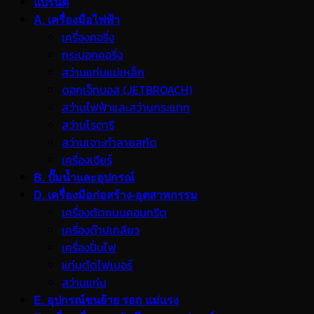
แบรนด์
A. เครื่องมือไฟฟ้า
เครื่องคอริ่ง
กระบอกคอริ่ง
สว่านแท่นแม่เหล็ก
ดอกเจ็ทบอส (JETBROACH)
สว่านไฟฟ้าและสว่านกระแทก
สว่านโรตารี
สว่านเจาะทำลายสกัด
เครื่องเจียร์
B. ปั๊มน้ำและอุปกรณ์
D. เครื่องมือก่อสร้าง-อุตสาหกรรม
เครื่องตัดถนนคอนกรีต
เครื่องต๊าปเกลียว
เครื่องปั่นไฟ
แท่นตัดไฟเบอร์
สว่านแท่น
E. อุปกรณ์ขนย้าย รอก แม่แรง