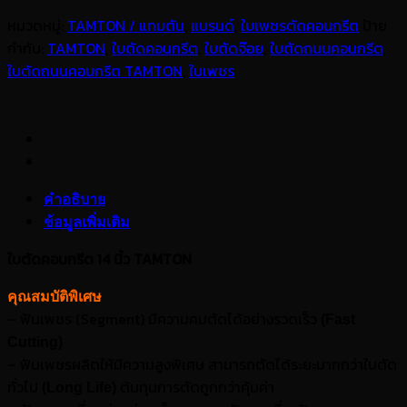
หมวดหมู่:
TAMTON / แทมตัน
,
แบรนด์
,
ใบเพชรตัดคอนกรีต
ป้าย
กำกับ:
TAMTON
,
ใบตัดคอนกรีต
,
ใบตัดจ๊อย
,
ใบตัดถนนคอนกรีต
,
ใบตัดถนนคอนกรีต TAMTON
,
ใบเพชร
คำอธิบาย
ข้อมูลเพิ่มเติม
ใบตัดคอนกรีต 14 นิ้ว TAMTON
คุณสมบัติพิเศษ
–
ฟันเพชร (
Segment)
มีความคมตัดได้อย่างรวดเร็ว
(Fast
Cutting)
–
ฟันเพชรผลิตให้มีความสูงพิเศษ สามารถตัดได้ระยะมากกว่าใบตัด
ทั่วไป
ต้นทุนการตัดถูกกว่าคุ้มค่า
(Long Life)