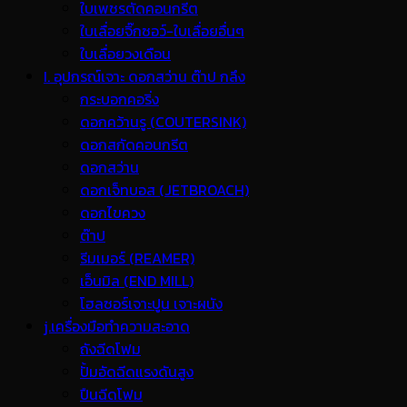
ใบเพชรตัดคอนกรีต
ใบเลื่อยจิ๊กซอว์-ใบเลื่อยอื่นๆ
ใบเลื่อยวงเดือน
I. อุปกรณ์เจาะ ดอกสว่าน ต๊าป กลึง
กระบอกคอริ่ง
ดอกคว้านรู (COUTERSINK)
ดอกสกัดคอนกรีต
ดอกสว่าน
ดอกเจ็ทบอส (JETBROACH)
ดอกไขควง
ต๊าป
รีมเมอร์ (REAMER)
เอ็นมิล (END MILL)
โฮลซอร์เจาะปูน เจาะผนัง
j.เครื่องมือทำความสะอาด
ถังฉีดโฟม
ปั้มอัดฉีดแรงดันสูง
ปืนฉีดโฟม