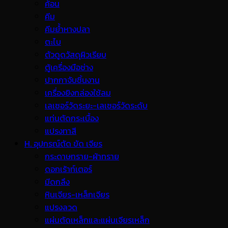
ค้อน
คีม
คีมย้ำหางปลา
ตะไบ
ตัวดูดวัสดุผิวเรียบ
ตู้เครื่องมือช่าง
ปากกาจับชิ้นงาน
เครื่องยิงกล่องใช้ลม
เลเซอร์วัดระยะ-เลเซอร์วัดระดับ
แท่นตัดกระเบื้อง
แปรงทาสี
H. อุปกรณ์ตัด ขัด เจียร
กระดาษทราย-ผ้าทราย
ดอกเร้าท์เตอร์
มีดกลึง
หินเจียร-เหล็กเจียร
แปรงลวด
แผ่นตัดเหล็กและแผ่นเจียรเหล็ก