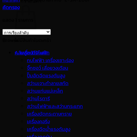
ตะกร้าสินค้า
คัดกรอง
แสดง 1 รายการ
Browse
ไม่มีสินค้าในตะกร้า
กลับสู่หน้าร้านค้า
A. เครื่องมือไฟฟ้า
กบไฟฟ้า เครื่องเซาะร่อง
จิ๊กซอว์ เลื่อยวงเดือน
ปั๊มอัดฉีดแรงดันสูง
สว่านเจาะทำลายสกัด
สว่านแท่นแม่เหล็ก
สว่านโรตารี
สว่านไฟฟ้าและสว่านกระแทก
เครื่องขัดกระดาษทราย
เครื่องคอริ่ง
เครื่องฉีดน้ำแรงดันสูง
เครื่องดูดฝุ่น