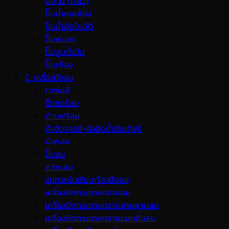
ปั๊มจุ่ม (ไดโว่)
ปั๊มน้ำหอยโข่ง
ปั๊มน้ำอัตโนมัติ
ปั๊มพ่นยา
ปั๊มสูบน้ำมัน
ปั๊มเฟือง
C. เครื่องมือลม
กาพ่นสี
จิ๊กซอร์ลม
ด้ามฟรีลม
ถังอัดจารบี-ถังอัดน้ำมันเกียร์
บ๊อกลม
ปั๊มลม
สว่านลม
อุปกรณ์เสริมเครื่องมือลม
เครื่องขัดกระดาษทรายลม
เครื่องขัดกระดาษทรายสายพานลม
เครื่องขัดกระดาษทรายแบบสั่นลม