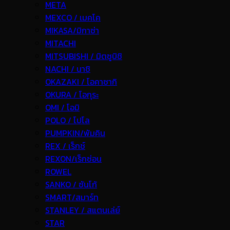
META
MEXCO / เมคโค
MIKASA/มิกาซ่า
MITACHI
MITSUBISHI / มิตซูบิชิ
NACHI / นาชิ
OKAZAKI / โอคาซากิ
OKURA / โอกุระ
OMI / โอมิ
POLO / โปโล
PUMPKIN/พัมคิน
REX / เร็กช์
REXON/เร็กซ่อน
ROWEL
SANKO / ซันโก้
SMART/สมาร์ท
STANLEY / สแตนเล่ย์
STAR