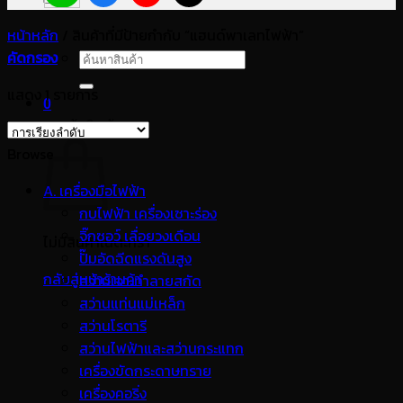
หน้าหลัก
/
สินค้าที่มีป้ายกำกับ “แฮนด์พาเลทไฟฟ้า”
คัดกรอง
ค้นหา:
แสดง 1 รายการ
0
ตะกร้าสินค้า
Browse
A. เครื่องมือไฟฟ้า
กบไฟฟ้า เครื่องเซาะร่อง
จิ๊กซอว์ เลื่อยวงเดือน
ไม่มีสินค้าในตะกร้า
ปั๊มอัดฉีดแรงดันสูง
กลับสู่หน้าร้านค้า
สว่านเจาะทำลายสกัด
สว่านแท่นแม่เหล็ก
สว่านโรตารี
สว่านไฟฟ้าและสว่านกระแทก
เครื่องขัดกระดาษทราย
เครื่องคอริ่ง