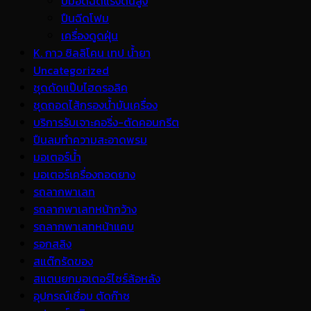
ปั้มอัดฉีดแรงดันสูง
ปืนฉีดโฟม
เครื่องดูดฝุ่น
K. กาว ซิลลิโคน เทป น้ำยา
Uncategorized
ชุดดัดแป๊บไฮดรอลิค
ชุดถอดไส้กรองน้ำมันเครื่อง
บริการรับเจาะคอริ่ง-ตัดคอนกรีต
ปืนลมทำความสะอาดพรม
มอเตอร์น้ำ
มอเตอร์เครื่องถอดยาง
รถลากพาเลท
รถลากพาเลทหน้ากว้าง
รถลากพาเลทหน้าแคบ
รอกสลิง
สแต๊กรัดของ
สแตนยกมอเตอร์ไซร์ล้อหลัง
อุปกรณ์เชื่อม ตัดก๊าซ