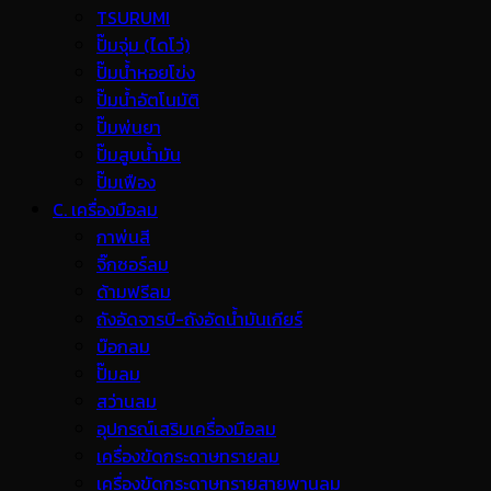
TSURUMI
ปั๊มจุ่ม (ไดโว่)
ปั๊มน้ำหอยโข่ง
ปั๊มน้ำอัตโนมัติ
ปั๊มพ่นยา
ปั๊มสูบน้ำมัน
ปั๊มเฟือง
C. เครื่องมือลม
กาพ่นสี
จิ๊กซอร์ลม
ด้ามฟรีลม
ถังอัดจารบี-ถังอัดน้ำมันเกียร์
บ๊อกลม
ปั๊มลม
สว่านลม
อุปกรณ์เสริมเครื่องมือลม
เครื่องขัดกระดาษทรายลม
เครื่องขัดกระดาษทรายสายพานลม