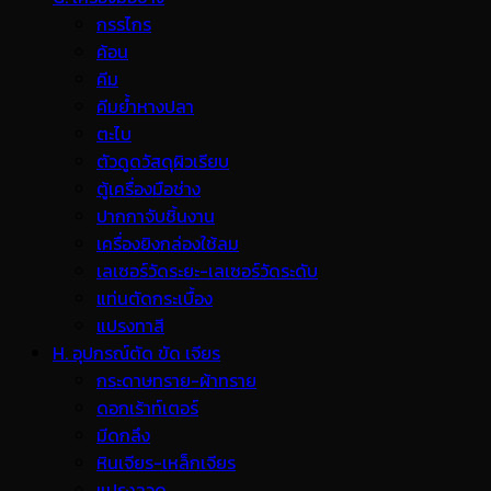
กรรไกร
ค้อน
คีม
คีมย้ำหางปลา
ตะไบ
ตัวดูดวัสดุผิวเรียบ
ตู้เครื่องมือช่าง
ปากกาจับชิ้นงาน
เครื่องยิงกล่องใช้ลม
เลเซอร์วัดระยะ-เลเซอร์วัดระดับ
แท่นตัดกระเบื้อง
แปรงทาสี
H. อุปกรณ์ตัด ขัด เจียร
กระดาษทราย-ผ้าทราย
ดอกเร้าท์เตอร์
มีดกลึง
หินเจียร-เหล็กเจียร
แปรงลวด