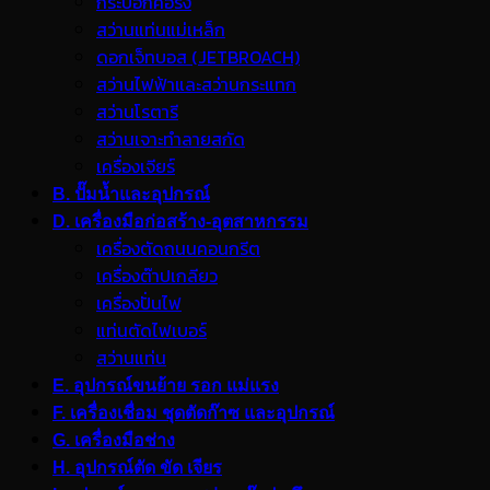
กระบอกคอริ่ง
สว่านแท่นแม่เหล็ก
ดอกเจ็ทบอส (JETBROACH)
สว่านไฟฟ้าและสว่านกระแทก
สว่านโรตารี
สว่านเจาะทำลายสกัด
เครื่องเจียร์
B. ปั๊มน้ำและอุปกรณ์
D. เครื่องมือก่อสร้าง-อุตสาหกรรม
เครื่องตัดถนนคอนกรีต
เครื่องต๊าปเกลียว
เครื่องปั่นไฟ
แท่นตัดไฟเบอร์
สว่านแท่น
E. อุปกรณ์ขนย้าย รอก แม่แรง
F. เครื่องเชื่อม ชุดตัดก๊าซ และอุปกรณ์
G. เครื่องมือช่าง
H. อุปกรณ์ตัด ขัด เจียร