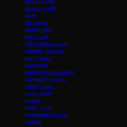
ASAHI / อาซาฮี
BAHCO / บาห์โก้
BAHR
BDS/บีดีเอส
BOSCH / บ๊อช
BUCO / บูโก้
DONGCHENG/ดองเชง
DORMER / ดอร์เมอร์
DSK / ดีเอสเค
EAGLE ONE
EIBENSTOCK/ไอบีนสต๊อก
ELEPHANT / ตราช้าง
FORCE / ฟอร์ช
H.T.D / เอชทีดี
HARRIS
HAWK / ฮาค์ว
HOBAYASHI/โฮบายาชิ
HONIKO