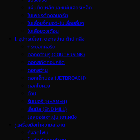
แผ่นตัดเหล็กและแผ่นเจียรเหล็ก
ใบเพชรตัดคอนกรีต
ใบเลื่อยจิ๊กซอว์-ใบเลื่อยอื่นๆ
ใบเลื่อยวงเดือน
I. อุปกรณ์เจาะ ดอกสว่าน ต๊าป กลึง
กระบอกคอริ่ง
ดอกคว้านรู (COUTERSINK)
ดอกสกัดคอนกรีต
ดอกสว่าน
ดอกเจ็ทบอส (JETBROACH)
ดอกไขควง
ต๊าป
รีมเมอร์ (REAMER)
เอ็นมิล (END MILL)
โฮลซอร์เจาะปูน เจาะผนัง
j.เครื่องมือทำความสะอาด
ถังฉีดโฟม