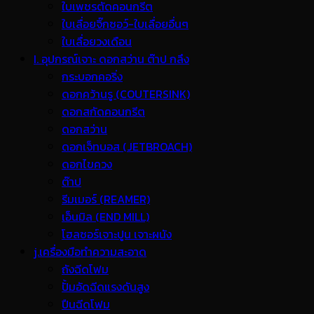
ใบเพชรตัดคอนกรีต
ใบเลื่อยจิ๊กซอว์-ใบเลื่อยอื่นๆ
ใบเลื่อยวงเดือน
I. อุปกรณ์เจาะ ดอกสว่าน ต๊าป กลึง
กระบอกคอริ่ง
ดอกคว้านรู (COUTERSINK)
ดอกสกัดคอนกรีต
ดอกสว่าน
ดอกเจ็ทบอส (JETBROACH)
ดอกไขควง
ต๊าป
รีมเมอร์ (REAMER)
เอ็นมิล (END MILL)
โฮลซอร์เจาะปูน เจาะผนัง
j.เครื่องมือทำความสะอาด
ถังฉีดโฟม
ปั้มอัดฉีดแรงดันสูง
ปืนฉีดโฟม