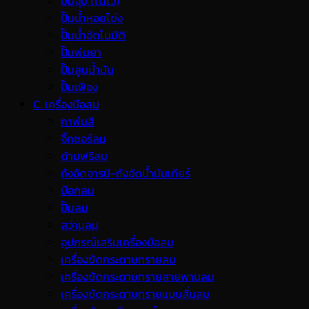
ปั๊มจุ่ม (ไดโว่)
ปั๊มน้ำหอยโข่ง
ปั๊มน้ำอัตโนมัติ
ปั๊มพ่นยา
ปั๊มสูบน้ำมัน
ปั๊มเฟือง
C. เครื่องมือลม
กาพ่นสี
จิ๊กซอร์ลม
ด้ามฟรีลม
ถังอัดจารบี-ถังอัดน้ำมันเกียร์
บ๊อกลม
ปั๊มลม
สว่านลม
อุปกรณ์เสริมเครื่องมือลม
เครื่องขัดกระดาษทรายลม
เครื่องขัดกระดาษทรายสายพานลม
เครื่องขัดกระดาษทรายแบบสั่นลม