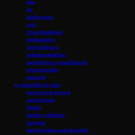
ค้อน
คีม
คีมย้ำหางปลา
ตะไบ
ตัวดูดวัสดุผิวเรียบ
ตู้เครื่องมือช่าง
ปากกาจับชิ้นงาน
เครื่องยิงกล่องใช้ลม
เลเซอร์วัดระยะ-เลเซอร์วัดระดับ
แท่นตัดกระเบื้อง
แปรงทาสี
H. อุปกรณ์ตัด ขัด เจียร
กระดาษทราย-ผ้าทราย
ดอกเร้าท์เตอร์
มีดกลึง
หินเจียร-เหล็กเจียร
แปรงลวด
แผ่นตัดเหล็กและแผ่นเจียรเหล็ก