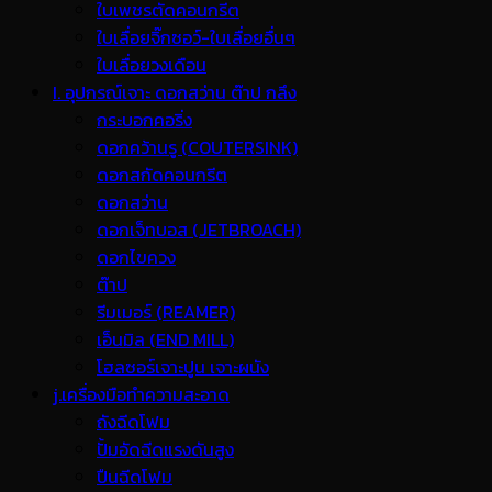
ใบเพชรตัดคอนกรีต
ใบเลื่อยจิ๊กซอว์-ใบเลื่อยอื่นๆ
ใบเลื่อยวงเดือน
I. อุปกรณ์เจาะ ดอกสว่าน ต๊าป กลึง
กระบอกคอริ่ง
ดอกคว้านรู (COUTERSINK)
ดอกสกัดคอนกรีต
ดอกสว่าน
ดอกเจ็ทบอส (JETBROACH)
ดอกไขควง
ต๊าป
รีมเมอร์ (REAMER)
เอ็นมิล (END MILL)
โฮลซอร์เจาะปูน เจาะผนัง
j.เครื่องมือทำความสะอาด
ถังฉีดโฟม
ปั้มอัดฉีดแรงดันสูง
ปืนฉีดโฟม