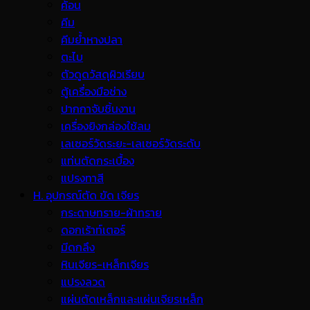
ค้อน
คีม
คีมย้ำหางปลา
ตะไบ
ตัวดูดวัสดุผิวเรียบ
ตู้เครื่องมือช่าง
ปากกาจับชิ้นงาน
เครื่องยิงกล่องใช้ลม
เลเซอร์วัดระยะ-เลเซอร์วัดระดับ
แท่นตัดกระเบื้อง
แปรงทาสี
H. อุปกรณ์ตัด ขัด เจียร
กระดาษทราย-ผ้าทราย
ดอกเร้าท์เตอร์
มีดกลึง
หินเจียร-เหล็กเจียร
แปรงลวด
แผ่นตัดเหล็กและแผ่นเจียรเหล็ก