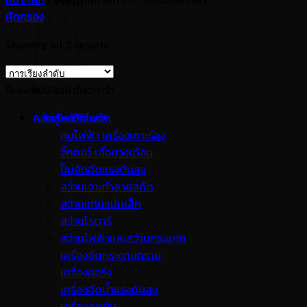
ตะกร้าสินค้า
คัดกรอง
Showing all 2 results
Browse
ไม่มีสินค้าในตะกร้า
กลับสู่หน้าร้านค้า
A. เครื่องมือไฟฟ้า
กบไฟฟ้า เครื่องเซาะร่อง
จิ๊กซอว์ เลื่อยวงเดือน
ปั๊มอัดฉีดแรงดันสูง
สว่านเจาะทำลายสกัด
สว่านแท่นแม่เหล็ก
สว่านโรตารี
สว่านไฟฟ้าและสว่านกระแทก
เครื่องขัดกระดาษทราย
เครื่องคอริ่ง
เครื่องฉีดน้ำแรงดันสูง
เครื่องดูดฝุ่น