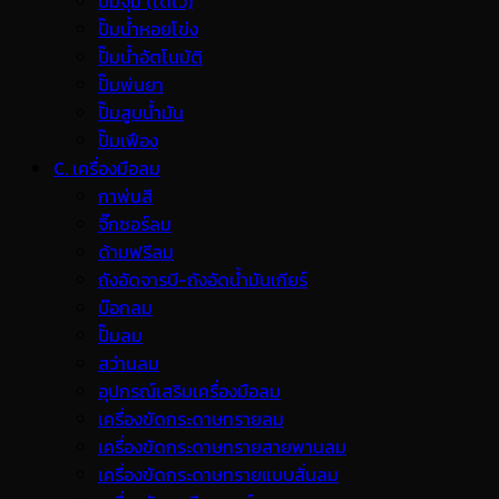
ปั๊มจุ่ม (ไดโว่)
ปั๊มน้ำหอยโข่ง
ปั๊มน้ำอัตโนมัติ
ปั๊มพ่นยา
ปั๊มสูบน้ำมัน
ปั๊มเฟือง
C. เครื่องมือลม
กาพ่นสี
จิ๊กซอร์ลม
ด้ามฟรีลม
ถังอัดจารบี-ถังอัดน้ำมันเกียร์
บ๊อกลม
ปั๊มลม
สว่านลม
อุปกรณ์เสริมเครื่องมือลม
เครื่องขัดกระดาษทรายลม
เครื่องขัดกระดาษทรายสายพานลม
เครื่องขัดกระดาษทรายแบบสั่นลม