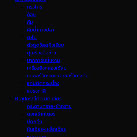
กรรไกร
ค้อน
คีม
คีมย้ำหางปลา
ตะไบ
ตัวดูดวัสดุผิวเรียบ
ตู้เครื่องมือช่าง
ปากกาจับชิ้นงาน
เครื่องยิงกล่องใช้ลม
เลเซอร์วัดระยะ-เลเซอร์วัดระดับ
แท่นตัดกระเบื้อง
แปรงทาสี
H. อุปกรณ์ตัด ขัด เจียร
กระดาษทราย-ผ้าทราย
ดอกเร้าท์เตอร์
มีดกลึง
หินเจียร-เหล็กเจียร
แปรงลวด