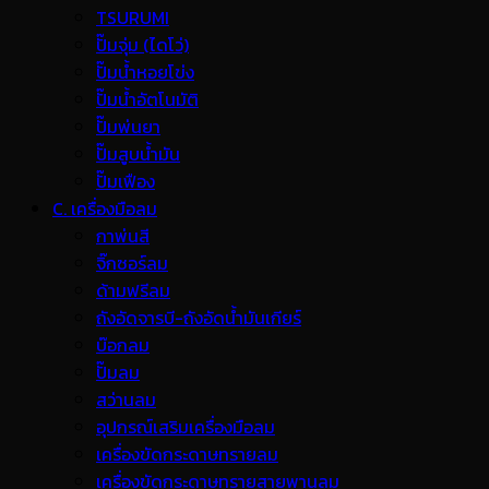
TSURUMI
ปั๊มจุ่ม (ไดโว่)
ปั๊มน้ำหอยโข่ง
ปั๊มน้ำอัตโนมัติ
ปั๊มพ่นยา
ปั๊มสูบน้ำมัน
ปั๊มเฟือง
C. เครื่องมือลม
กาพ่นสี
จิ๊กซอร์ลม
ด้ามฟรีลม
ถังอัดจารบี-ถังอัดน้ำมันเกียร์
บ๊อกลม
ปั๊มลม
สว่านลม
อุปกรณ์เสริมเครื่องมือลม
เครื่องขัดกระดาษทรายลม
เครื่องขัดกระดาษทรายสายพานลม