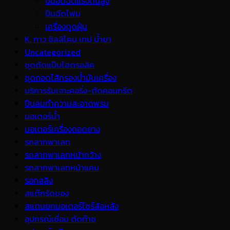
ปั้มอัดฉีดแรงดันสูง
ปืนฉีดโฟม
เครื่องดูดฝุ่น
K. กาว ซิลลิโคน เทป น้ำยา
Uncategorized
ชุดดัดแป๊บไฮดรอลิค
ชุดถอดไส้กรองน้ำมันเครื่อง
บริการรับเจาะคอริ่ง-ตัดคอนกรีต
ปืนลมทำความสะอาดพรม
มอเตอร์น้ำ
มอเตอร์เครื่องถอดยาง
รถลากพาเลท
รถลากพาเลทหน้ากว้าง
รถลากพาเลทหน้าแคบ
รอกสลิง
สแต๊กรัดของ
สแตนยกมอเตอร์ไซร์ล้อหลัง
อุปกรณ์เชื่อม ตัดก๊าซ