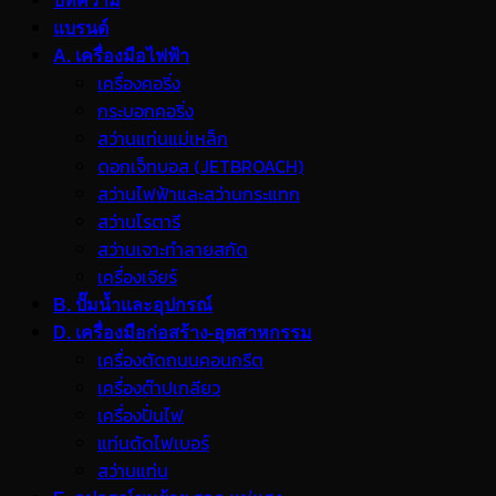
บทความ
แบรนด์
A. เครื่องมือไฟฟ้า
เครื่องคอริ่ง
กระบอกคอริ่ง
สว่านแท่นแม่เหล็ก
ดอกเจ็ทบอส (JETBROACH)
สว่านไฟฟ้าและสว่านกระแทก
สว่านโรตารี
สว่านเจาะทำลายสกัด
เครื่องเจียร์
B. ปั๊มน้ำและอุปกรณ์
D. เครื่องมือก่อสร้าง-อุตสาหกรรม
เครื่องตัดถนนคอนกรีต
เครื่องต๊าปเกลียว
เครื่องปั่นไฟ
แท่นตัดไฟเบอร์
สว่านแท่น