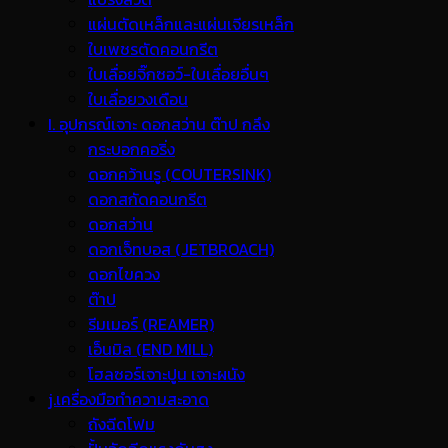
แผ่นตัดเหล็กและแผ่นเจียรเหล็ก
ใบเพชรตัดคอนกรีต
ใบเลื่อยจิ๊กซอว์-ใบเลื่อยอื่นๆ
ใบเลื่อยวงเดือน
I. อุปกรณ์เจาะ ดอกสว่าน ต๊าป กลึง
กระบอกคอริ่ง
ดอกคว้านรู (COUTERSINK)
ดอกสกัดคอนกรีต
ดอกสว่าน
ดอกเจ็ทบอส (JETBROACH)
ดอกไขควง
ต๊าป
รีมเมอร์ (REAMER)
เอ็นมิล (END MILL)
โฮลซอร์เจาะปูน เจาะผนัง
j.เครื่องมือทำความสะอาด
ถังฉีดโฟม