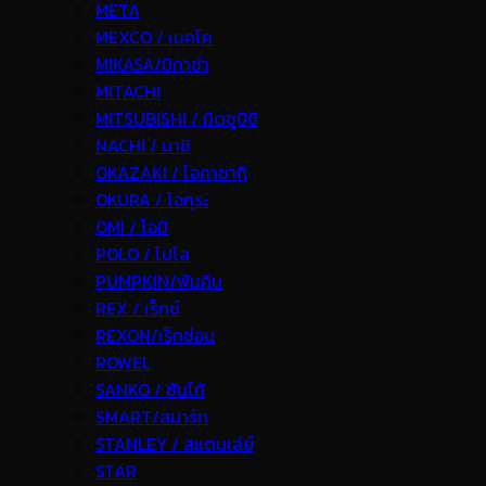
META
MEXCO / เมคโค
MIKASA/มิกาซ่า
MITACHI
MITSUBISHI / มิตซูบิชิ
NACHI / นาชิ
OKAZAKI / โอคาซากิ
OKURA / โอกุระ
OMI / โอมิ
POLO / โปโล
PUMPKIN/พัมคิน
REX / เร็กช์
REXON/เร็กซ่อน
ROWEL
SANKO / ซันโก้
SMART/สมาร์ท
STANLEY / สแตนเล่ย์
STAR