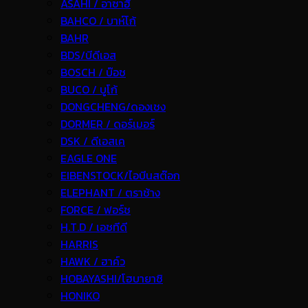
ASAHI / อาซาฮี
BAHCO / บาห์โก้
BAHR
BDS/บีดีเอส
BOSCH / บ๊อช
BUCO / บูโก้
DONGCHENG/ดองเชง
DORMER / ดอร์เมอร์
DSK / ดีเอสเค
EAGLE ONE
EIBENSTOCK/ไอบีนสต๊อก
ELEPHANT / ตราช้าง
FORCE / ฟอร์ช
H.T.D / เอชทีดี
HARRIS
HAWK / ฮาค์ว
HOBAYASHI/โฮบายาชิ
HONIKO