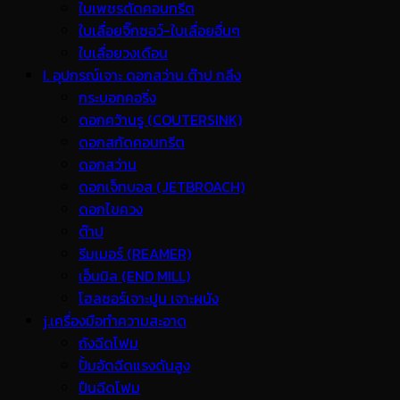
ใบเพชรตัดคอนกรีต
ใบเลื่อยจิ๊กซอว์-ใบเลื่อยอื่นๆ
ใบเลื่อยวงเดือน
I. อุปกรณ์เจาะ ดอกสว่าน ต๊าป กลึง
กระบอกคอริ่ง
ดอกคว้านรู (COUTERSINK)
ดอกสกัดคอนกรีต
ดอกสว่าน
ดอกเจ็ทบอส (JETBROACH)
ดอกไขควง
ต๊าป
รีมเมอร์ (REAMER)
เอ็นมิล (END MILL)
โฮลซอร์เจาะปูน เจาะผนัง
j.เครื่องมือทำความสะอาด
ถังฉีดโฟม
ปั้มอัดฉีดแรงดันสูง
ปืนฉีดโฟม