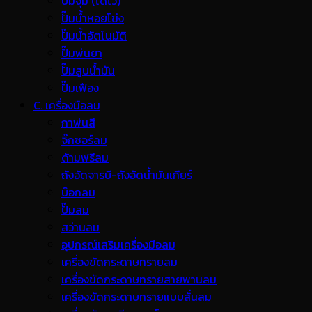
ปั๊มจุ่ม (ไดโว่)
ปั๊มน้ำหอยโข่ง
ปั๊มน้ำอัตโนมัติ
ปั๊มพ่นยา
ปั๊มสูบน้ำมัน
ปั๊มเฟือง
C. เครื่องมือลม
กาพ่นสี
จิ๊กซอร์ลม
ด้ามฟรีลม
ถังอัดจารบี-ถังอัดน้ำมันเกียร์
บ๊อกลม
ปั๊มลม
สว่านลม
อุปกรณ์เสริมเครื่องมือลม
เครื่องขัดกระดาษทรายลม
เครื่องขัดกระดาษทรายสายพานลม
เครื่องขัดกระดาษทรายแบบสั่นลม