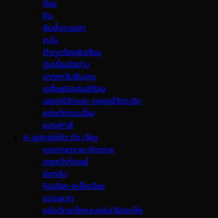
ค้อน
คีม
คีมย้ำหางปลา
ตะไบ
ตัวดูดวัสดุผิวเรียบ
ตู้เครื่องมือช่าง
ปากกาจับชิ้นงาน
เครื่องยิงกล่องใช้ลม
เลเซอร์วัดระยะ-เลเซอร์วัดระดับ
แท่นตัดกระเบื้อง
แปรงทาสี
H. อุปกรณ์ตัด ขัด เจียร
กระดาษทราย-ผ้าทราย
ดอกเร้าท์เตอร์
มีดกลึง
หินเจียร-เหล็กเจียร
แปรงลวด
แผ่นตัดเหล็กและแผ่นเจียรเหล็ก