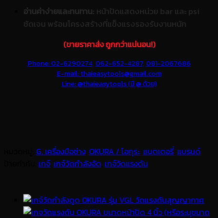
อ่านค่าง่ายและทนทาน:
หน้าปัดแสดงหน่วย bar และ psi
ชัดเจน พร้อมโครงสร้างที่แข็งแรงรองรับงานหนัก
(ขายราคาส่ง ถูกกว่าแน่นอน!)
Phone: 02-6290274,
062-652-4287,
081-2067686
E-mail: thaieasytools@gmail.com
Line: @thaieasytools (มี @ ด้วย)
หมวดหมู่:
G. เครื่องมือช่าง
,
OKURA / โอกุระ
,
แบตเตอรี่
,
แบรนด์
ป้ายกำกับ:
เกจ์
,
เกจ์วัดกำลังอัด
,
เกจ์วัดแรงดัน