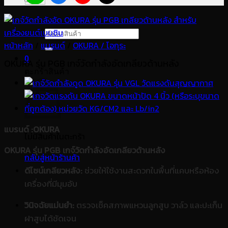
ค้นหา:
หน้าหลัก
/
แบรนด์
/
OKURA / โอกุระ
0
OKURA รุ่น PGB เกจ์วัดกำลังอัดเกลียวด้านหลัง
ตะกร้าสินค้า
แบรนด์
:OKURA
ไม่มีสินค้าในตะกร้า
OKURA รุ่น PGB เกจ์วัดกำลังอัดเกลียวด้านหลัง
กลับสู่หน้าร้านค้า
ดีไซน์เกลียวหลัง:
ช่วยให้ใช้งานสะดวกในพื้นที่แคบหรือห้อง
เครื่องที่มีมุมอับ
วินิจฉัยแม่นยำ:
ตรวจเช็คสภาพแหวนลูกสูบ วาล์ว และปะเก็น
ฝาสูบได้ชัดเจน