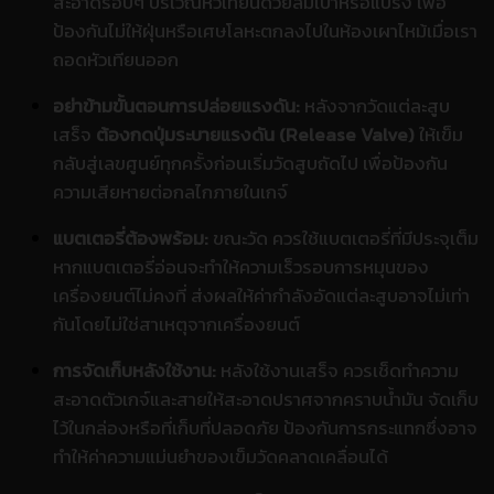
สะอาดรอบๆ บริเวณหัวเทียนด้วยลมเป่าหรือแปรง เพื่อ
ป้องกันไม่ให้ฝุ่นหรือเศษโลหะตกลงไปในห้องเผาไหม้เมื่อเรา
ถอดหัวเทียนออก
อย่าข้ามขั้นตอนการปล่อยแรงดัน:
หลังจากวัดแต่ละสูบ
เสร็จ
ต้องกดปุ่มระบายแรงดัน (Release Valve)
ให้เข็ม
กลับสู่เลขศูนย์ทุกครั้งก่อนเริ่มวัดสูบถัดไป เพื่อป้องกัน
ความเสียหายต่อกลไกภายในเกจ์
แบตเตอรี่ต้องพร้อม:
ขณะวัด ควรใช้แบตเตอรี่ที่มีประจุเต็ม
หากแบตเตอรี่อ่อนจะทำให้ความเร็วรอบการหมุนของ
เครื่องยนต์ไม่คงที่ ส่งผลให้ค่ากำลังอัดแต่ละสูบอาจไม่เท่า
กันโดยไม่ใช่สาเหตุจากเครื่องยนต์
การจัดเก็บหลังใช้งาน:
หลังใช้งานเสร็จ ควรเช็ดทำความ
สะอาดตัวเกจ์และสายให้สะอาดปราศจากคราบน้ำมัน จัดเก็บ
ไว้ในกล่องหรือที่เก็บที่ปลอดภัย ป้องกันการกระแทกซึ่งอาจ
ทำให้ค่าความแม่นยำของเข็มวัดคลาดเคลื่อนได้