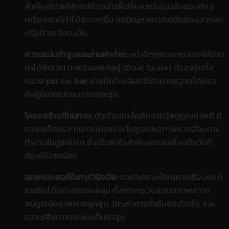
สำคัญที่ช่วยให้การใช้งานในพื้นที่แคบหรือมุมอับของห้อง
เครื่องยนต์ทำได้สะดวกขึ้น ลดปัญหาการติดขัดของสายลม
หรือตัวเกจ์ขณะวัด
ความแม่นยำสูงและอ่านค่าง่าย:
หน้าปัดถูกออกแบบมาให้อ่าน
ค่าได้ชัดเจน มาพร้อมสเกลคู่ (Dual Scale) ที่รองรับทั้ง
หน่วย
psi
และ
bar
ช่วยให้ช่างเลือกใช้ค่ามาตรฐานได้ตรง
กับคู่มือซ่อมของรถแต่ละรุ่น
โครงสร้างที่ทนทาน:
ตัวเรือนเกจ์ผลิตจากวัสดุคุณภาพดี มี
ความแข็งแรง ทนทานต่อแรงดันสูงและสภาพแวดล้อมการ
ทำงานในอู่ซ่อมรถ ซึ่งเป็นหัวใจสำคัญของเครื่องมือวัดที่
ต้องใช้งานบ่อย
อเนกประสงค์ในการวินิจฉัย:
ช่วยวิเคราะห์ปัญหาเครื่องยนต์
เบนซินได้อย่างครอบคลุม ทั้งการตรวจสอบสภาพความ
สมบูรณ์ของแหวนลูกสูบ, ปัญหาการรั่วซึมของวาล์ว, และ
ความเสียหายของปะเก็นฝาสูบ