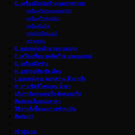
D. เครื่องมือก่อสร้าง-อุตสาหกรรม
เครื่องตัดถนนคอนกรีต
เครื่องต๊าปเกลียว
เครื่องปั่นไฟ
แท่นตัดไฟเบอร์
สว่านแท่น
E. อุปกรณ์ขนย้าย รอก แม่แรง
F. เครื่องเชื่อม ชุดตัดก๊าซ และอุปกรณ์
G. เครื่องมือช่าง
H. อุปกรณ์ตัด ขัด เจียร
I. อุปกรณ์เจาะ ดอกสว่าน ต๊าป กลึง
K. กาว ซิลลิโคน เทป น้ำยา
บริการรับเจาะคอริ่ง-ตัดคอนกรีต
ติดต่อขอใบเสนอราคา
วิธีการสั่งซื้อและการชำระเงิน
ติดต่อเรา
เข้าสู่ระบบ