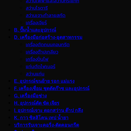
สว่านไฟฟ้าและสว่านกระแทก
สว่านโรตารี
สว่านเจาะทำลายสกัด
เครื่องเจียร์
B. ปั๊มน้ำและอุปกรณ์
D. เครื่องมือก่อสร้าง-อุตสาหกรรม
เครื่องตัดถนนคอนกรีต
เครื่องต๊าปเกลียว
เครื่องปั่นไฟ
แท่นตัดไฟเบอร์
สว่านแท่น
E. อุปกรณ์ขนย้าย รอก แม่แรง
F. เครื่องเชื่อม ชุดตัดก๊าซ และอุปกรณ์
G. เครื่องมือช่าง
H. อุปกรณ์ตัด ขัด เจียร
I. อุปกรณ์เจาะ ดอกสว่าน ต๊าป กลึง
K. กาว ซิลลิโคน เทป น้ำยา
บริการรับเจาะคอริ่ง-ตัดคอนกรีต