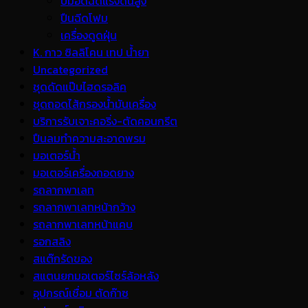
ปั้มอัดฉีดแรงดันสูง
ปืนฉีดโฟม
เครื่องดูดฝุ่น
K. กาว ซิลลิโคน เทป น้ำยา
Uncategorized
ชุดดัดแป๊บไฮดรอลิค
ชุดถอดไส้กรองน้ำมันเครื่อง
บริการรับเจาะคอริ่ง-ตัดคอนกรีต
ปืนลมทำความสะอาดพรม
มอเตอร์น้ำ
มอเตอร์เครื่องถอดยาง
รถลากพาเลท
รถลากพาเลทหน้ากว้าง
รถลากพาเลทหน้าแคบ
รอกสลิง
สแต๊กรัดของ
สแตนยกมอเตอร์ไซร์ล้อหลัง
อุปกรณ์เชื่อม ตัดก๊าซ