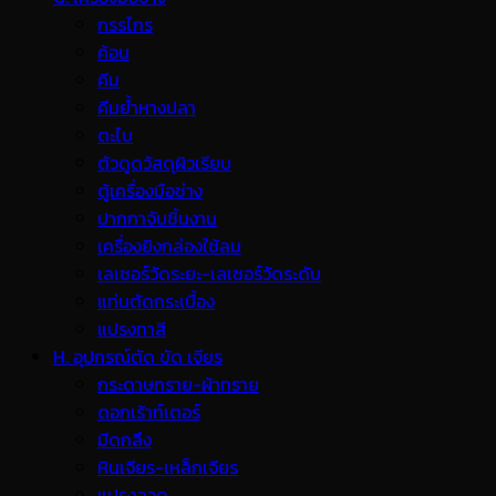
กรรไกร
ค้อน
คีม
คีมย้ำหางปลา
ตะไบ
ตัวดูดวัสดุผิวเรียบ
ตู้เครื่องมือช่าง
ปากกาจับชิ้นงาน
เครื่องยิงกล่องใช้ลม
เลเซอร์วัดระยะ-เลเซอร์วัดระดับ
แท่นตัดกระเบื้อง
แปรงทาสี
H. อุปกรณ์ตัด ขัด เจียร
กระดาษทราย-ผ้าทราย
ดอกเร้าท์เตอร์
มีดกลึง
หินเจียร-เหล็กเจียร
แปรงลวด