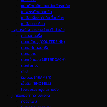
แผ่นตัดเหล็กและแผ่นเจียรเหล็ก
ใบเพชรตัดคอนกรีต
ใบเลื่อยจิ๊กซอว์-ใบเลื่อยอื่นๆ
ใบเลื่อยวงเดือน
I. อุปกรณ์เจาะ ดอกสว่าน ต๊าป กลึง
กระบอกคอริ่ง
ดอกคว้านรู (COUTERSINK)
ดอกสกัดคอนกรีต
ดอกสว่าน
ดอกเจ็ทบอส (JETBROACH)
ดอกไขควง
ต๊าป
รีมเมอร์ (REAMER)
เอ็นมิล (END MILL)
โฮลซอร์เจาะปูน เจาะผนัง
j.เครื่องมือทำความสะอาด
ถังฉีดโฟม