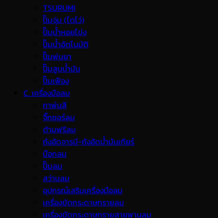
TSURUMI
ปั๊มจุ่ม (ไดโว่)
ปั๊มน้ำหอยโข่ง
ปั๊มน้ำอัตโนมัติ
ปั๊มพ่นยา
ปั๊มสูบน้ำมัน
ปั๊มเฟือง
C. เครื่องมือลม
กาพ่นสี
จิ๊กซอร์ลม
ด้ามฟรีลม
ถังอัดจารบี-ถังอัดน้ำมันเกียร์
บ๊อกลม
ปั๊มลม
สว่านลม
อุปกรณ์เสริมเครื่องมือลม
เครื่องขัดกระดาษทรายลม
เครื่องขัดกระดาษทรายสายพานลม