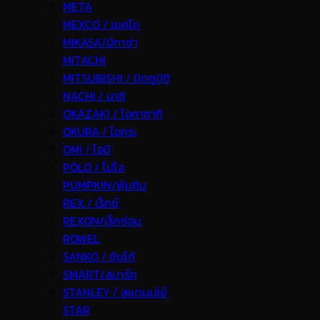
META
MEXCO / เมคโค
MIKASA/มิกาซ่า
MITACHI
MITSUBISHI / มิตซูบิชิ
NACHI / นาชิ
OKAZAKI / โอคาซากิ
OKURA / โอกุระ
OMI / โอมิ
POLO / โปโล
PUMPKIN/พัมคิน
REX / เร็กช์
REXON/เร็กซ่อน
ROWEL
SANKO / ซันโก้
SMART/สมาร์ท
STANLEY / สแตนเล่ย์
STAR