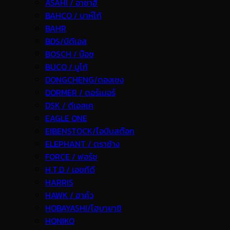
ASAHI / อาซาฮี
BAHCO / บาห์โก้
BAHR
BDS/บีดีเอส
BOSCH / บ๊อช
BUCO / บูโก้
DONGCHENG/ดองเชง
DORMER / ดอร์เมอร์
DSK / ดีเอสเค
EAGLE ONE
EIBENSTOCK/ไอบีนสต๊อก
ELEPHANT / ตราช้าง
FORCE / ฟอร์ช
H.T.D / เอชทีดี
HARRIS
HAWK / ฮาค์ว
HOBAYASHI/โฮบายาชิ
HONIKO