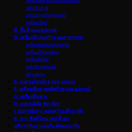
สว่านไฟฟ้าและสว่านกระแทก
สว่านโรตารี
สว่านเจาะทำลายสกัด
เครื่องเจียร์
B. ปั๊มน้ำและอุปกรณ์
D. เครื่องมือก่อสร้าง-อุตสาหกรรม
เครื่องตัดถนนคอนกรีต
เครื่องต๊าปเกลียว
เครื่องปั่นไฟ
แท่นตัดไฟเบอร์
สว่านแท่น
E. อุปกรณ์ขนย้าย รอก แม่แรง
F. เครื่องเชื่อม ชุดตัดก๊าซ และอุปกรณ์
G. เครื่องมือช่าง
H. อุปกรณ์ตัด ขัด เจียร
I. อุปกรณ์เจาะ ดอกสว่าน ต๊าป กลึง
K. กาว ซิลลิโคน เทป น้ำยา
บริการรับเจาะคอริ่ง-ตัดคอนกรีต