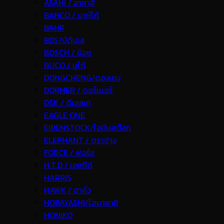
ASAHI / อาซาฮี
BAHCO / บาห์โก้
BAHR
BDS/บีดีเอส
BOSCH / บ๊อช
BUCO / บูโก้
DONGCHENG/ดองเชง
DORMER / ดอร์เมอร์
DSK / ดีเอสเค
EAGLE ONE
EIBENSTOCK/ไอบีนสต๊อก
ELEPHANT / ตราช้าง
FORCE / ฟอร์ช
H.T.D / เอชทีดี
HARRIS
HAWK / ฮาค์ว
HOBAYASHI/โฮบายาชิ
HONIKO