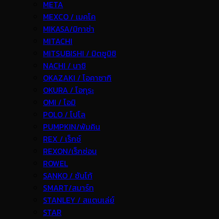
META
MEXCO / เมคโค
MIKASA/มิกาซ่า
MITACHI
MITSUBISHI / มิตซูบิชิ
NACHI / นาชิ
OKAZAKI / โอคาซากิ
OKURA / โอกุระ
OMI / โอมิ
POLO / โปโล
PUMPKIN/พัมคิน
REX / เร็กช์
REXON/เร็กซ่อน
ROWEL
SANKO / ซันโก้
SMART/สมาร์ท
STANLEY / สแตนเล่ย์
STAR