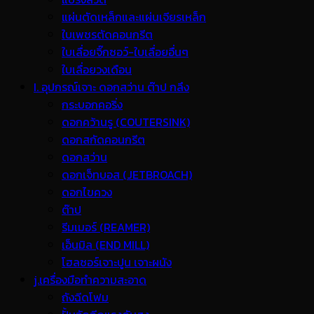
แผ่นตัดเหล็กและแผ่นเจียรเหล็ก
ใบเพชรตัดคอนกรีต
ใบเลื่อยจิ๊กซอว์-ใบเลื่อยอื่นๆ
ใบเลื่อยวงเดือน
I. อุปกรณ์เจาะ ดอกสว่าน ต๊าป กลึง
กระบอกคอริ่ง
ดอกคว้านรู (COUTERSINK)
ดอกสกัดคอนกรีต
ดอกสว่าน
ดอกเจ็ทบอส (JETBROACH)
ดอกไขควง
ต๊าป
รีมเมอร์ (REAMER)
เอ็นมิล (END MILL)
โฮลซอร์เจาะปูน เจาะผนัง
j.เครื่องมือทำความสะอาด
ถังฉีดโฟม