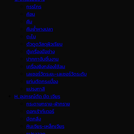
กรรไกร
ค้อน
คีม
คีมย้ำหางปลา
ตะไบ
ตัวดูดวัสดุผิวเรียบ
ตู้เครื่องมือช่าง
ปากกาจับชิ้นงาน
เครื่องยิงกล่องใช้ลม
เลเซอร์วัดระยะ-เลเซอร์วัดระดับ
แท่นตัดกระเบื้อง
แปรงทาสี
H. อุปกรณ์ตัด ขัด เจียร
กระดาษทราย-ผ้าทราย
ดอกเร้าท์เตอร์
มีดกลึง
หินเจียร-เหล็กเจียร
แปรงลวด