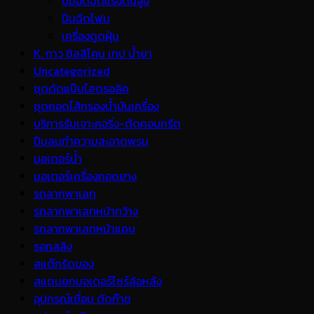
ปั้มอัดฉีดแรงดันสูง
ปืนฉีดโฟม
เครื่องดูดฝุ่น
K. กาว ซิลลิโคน เทป น้ำยา
Uncategorized
ชุดดัดแป๊บไฮดรอลิค
ชุดถอดไส้กรองน้ำมันเครื่อง
บริการรับเจาะคอริ่ง-ตัดคอนกรีต
ปืนลมทำความสะอาดพรม
มอเตอร์น้ำ
มอเตอร์เครื่องถอดยาง
รถลากพาเลท
รถลากพาเลทหน้ากว้าง
รถลากพาเลทหน้าแคบ
รอกสลิง
สแต๊กรัดของ
สแตนยกมอเตอร์ไซร์ล้อหลัง
อุปกรณ์เชื่อม ตัดก๊าซ