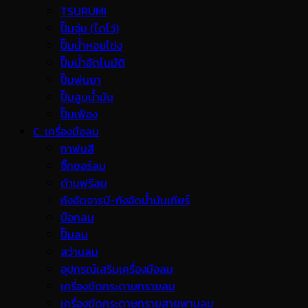
TSURUMI
ปั๊มจุ่ม (ไดโว่)
ปั๊มน้ำหอยโข่ง
ปั๊มน้ำอัตโนมัติ
ปั๊มพ่นยา
ปั๊มสูบน้ำมัน
ปั๊มเฟือง
C. เครื่องมือลม
กาพ่นสี
จิ๊กซอร์ลม
ด้ามฟรีลม
ถังอัดจารบี-ถังอัดน้ำมันเกียร์
บ๊อกลม
ปั๊มลม
สว่านลม
อุปกรณ์เสริมเครื่องมือลม
เครื่องขัดกระดาษทรายลม
เครื่องขัดกระดาษทรายสายพานลม