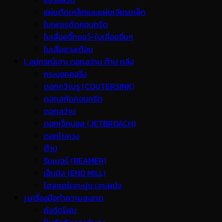
แผ่นตัดเหล็กและแผ่นเจียรเหล็ก
ใบเพชรตัดคอนกรีต
ใบเลื่อยจิ๊กซอว์-ใบเลื่อยอื่นๆ
ใบเลื่อยวงเดือน
I. อุปกรณ์เจาะ ดอกสว่าน ต๊าป กลึง
กระบอกคอริ่ง
ดอกคว้านรู (COUTERSINK)
ดอกสกัดคอนกรีต
ดอกสว่าน
ดอกเจ็ทบอส (JETBROACH)
ดอกไขควง
ต๊าป
รีมเมอร์ (REAMER)
เอ็นมิล (END MILL)
โฮลซอร์เจาะปูน เจาะผนัง
j.เครื่องมือทำความสะอาด
ถังฉีดโฟม