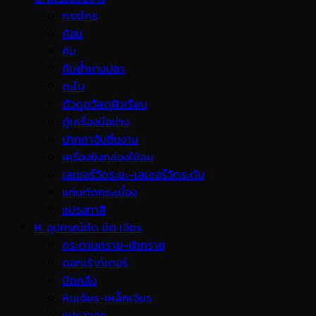
กรรไกร
ค้อน
คีม
คีมย้ำหางปลา
ตะไบ
ตัวดูดวัสดุผิวเรียบ
ตู้เครื่องมือช่าง
ปากกาจับชิ้นงาน
เครื่องยิงกล่องใช้ลม
เลเซอร์วัดระยะ-เลเซอร์วัดระดับ
แท่นตัดกระเบื้อง
แปรงทาสี
H. อุปกรณ์ตัด ขัด เจียร
กระดาษทราย-ผ้าทราย
ดอกเร้าท์เตอร์
มีดกลึง
หินเจียร-เหล็กเจียร
แปรงลวด