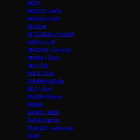
META
MEXCO / เมคโค
MIKASA/มิกาซ่า
MITACHI
MITSUBISHI / มิตซูบิชิ
NACHI / นาชิ
OKAZAKI / โอคาซากิ
OKURA / โอกุระ
OMI / โอมิ
POLO / โปโล
PUMPKIN/พัมคิน
REX / เร็กช์
REXON/เร็กซ่อน
ROWEL
SANKO / ซันโก้
SMART/สมาร์ท
STANLEY / สแตนเล่ย์
STAR