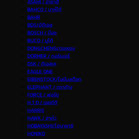
ASAHI / อาซาฮี
BAHCO / บาห์โก้
BAHR
BDS/บีดีเอส
BOSCH / บ๊อช
BUCO / บูโก้
DONGCHENG/ดองเชง
DORMER / ดอร์เมอร์
DSK / ดีเอสเค
EAGLE ONE
EIBENSTOCK/ไอบีนสต๊อก
ELEPHANT / ตราช้าง
FORCE / ฟอร์ช
H.T.D / เอชทีดี
HARRIS
HAWK / ฮาค์ว
HOBAYASHI/โฮบายาชิ
HONIKO