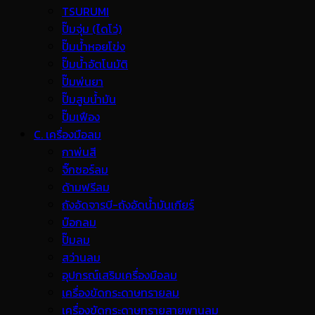
TSURUMI
ปั๊มจุ่ม (ไดโว่)
ปั๊มน้ำหอยโข่ง
ปั๊มน้ำอัตโนมัติ
ปั๊มพ่นยา
ปั๊มสูบน้ำมัน
ปั๊มเฟือง
C. เครื่องมือลม
กาพ่นสี
จิ๊กซอร์ลม
ด้ามฟรีลม
ถังอัดจารบี-ถังอัดน้ำมันเกียร์
บ๊อกลม
ปั๊มลม
สว่านลม
อุปกรณ์เสริมเครื่องมือลม
เครื่องขัดกระดาษทรายลม
เครื่องขัดกระดาษทรายสายพานลม