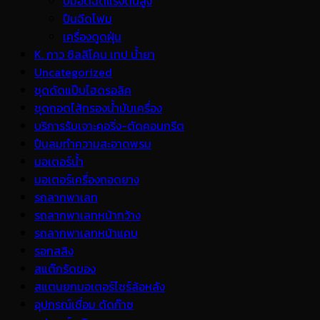
ปั้มอัดฉีดแรงดันสูง
ปืนฉีดโฟม
เครื่องดูดฝุ่น
K. กาว ซิลลิโคน เทป น้ำยา
Uncategorized
ชุดดัดแป๊บไฮดรอลิค
ชุดถอดไส้กรองน้ำมันเครื่อง
บริการรับเจาะคอริ่ง-ตัดคอนกรีต
ปืนลมทำความสะอาดพรม
มอเตอร์น้ำ
มอเตอร์เครื่องถอดยาง
รถลากพาเลท
รถลากพาเลทหน้ากว้าง
รถลากพาเลทหน้าแคบ
รอกสลิง
สแต๊กรัดของ
สแตนยกมอเตอร์ไซร์ล้อหลัง
อุปกรณ์เชื่อม ตัดก๊าซ