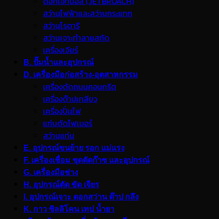
ดอกเจ็ทบอส (JETBROACH)
สว่านไฟฟ้าและสว่านกระแทก
สว่านโรตารี
สว่านเจาะทำลายสกัด
เครื่องเจียร์
B. ปั๊มน้ำและอุปกรณ์
D. เครื่องมือก่อสร้าง-อุตสาหกรรม
เครื่องตัดถนนคอนกรีต
เครื่องต๊าปเกลียว
เครื่องปั่นไฟ
แท่นตัดไฟเบอร์
สว่านแท่น
E. อุปกรณ์ขนย้าย รอก แม่แรง
F. เครื่องเชื่อม ชุดตัดก๊าซ และอุปกรณ์
G. เครื่องมือช่าง
H. อุปกรณ์ตัด ขัด เจียร
I. อุปกรณ์เจาะ ดอกสว่าน ต๊าป กลึง
K. กาว ซิลลิโคน เทป น้ำยา