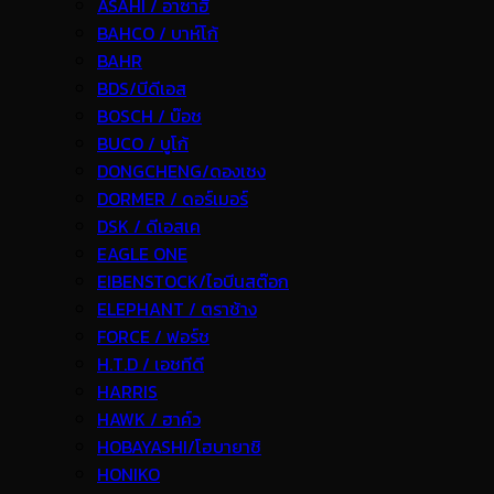
ASAHI / อาซาฮี
BAHCO / บาห์โก้
BAHR
BDS/บีดีเอส
BOSCH / บ๊อช
BUCO / บูโก้
DONGCHENG/ดองเชง
DORMER / ดอร์เมอร์
DSK / ดีเอสเค
EAGLE ONE
EIBENSTOCK/ไอบีนสต๊อก
ELEPHANT / ตราช้าง
FORCE / ฟอร์ช
H.T.D / เอชทีดี
HARRIS
HAWK / ฮาค์ว
HOBAYASHI/โฮบายาชิ
HONIKO