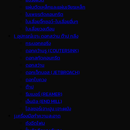
แผ่นตัดเหล็กและแผ่นเจียรเหล็ก
ใบเพชรตัดคอนกรีต
ใบเลื่อยจิ๊กซอว์-ใบเลื่อยอื่นๆ
ใบเลื่อยวงเดือน
I. อุปกรณ์เจาะ ดอกสว่าน ต๊าป กลึง
กระบอกคอริ่ง
ดอกคว้านรู (COUTERSINK)
ดอกสกัดคอนกรีต
ดอกสว่าน
ดอกเจ็ทบอส (JETBROACH)
ดอกไขควง
ต๊าป
รีมเมอร์ (REAMER)
เอ็นมิล (END MILL)
โฮลซอร์เจาะปูน เจาะผนัง
j.เครื่องมือทำความสะอาด
ถังฉีดโฟม