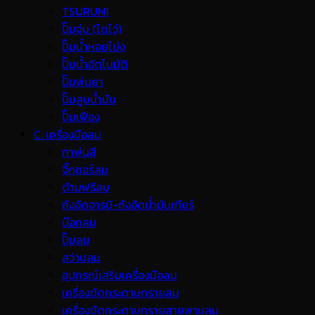
TSURUMI
ปั๊มจุ่ม (ไดโว่)
ปั๊มน้ำหอยโข่ง
ปั๊มน้ำอัตโนมัติ
ปั๊มพ่นยา
ปั๊มสูบน้ำมัน
ปั๊มเฟือง
C. เครื่องมือลม
กาพ่นสี
จิ๊กซอร์ลม
ด้ามฟรีลม
ถังอัดจารบี-ถังอัดน้ำมันเกียร์
บ๊อกลม
ปั๊มลม
สว่านลม
อุปกรณ์เสริมเครื่องมือลม
เครื่องขัดกระดาษทรายลม
เครื่องขัดกระดาษทรายสายพานลม