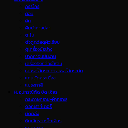
กรรไกร
ค้อน
คีม
คีมย้ำหางปลา
ตะไบ
ตัวดูดวัสดุผิวเรียบ
ตู้เครื่องมือช่าง
ปากกาจับชิ้นงาน
เครื่องยิงกล่องใช้ลม
เลเซอร์วัดระยะ-เลเซอร์วัดระดับ
แท่นตัดกระเบื้อง
แปรงทาสี
H. อุปกรณ์ตัด ขัด เจียร
กระดาษทราย-ผ้าทราย
ดอกเร้าท์เตอร์
มีดกลึง
หินเจียร-เหล็กเจียร
แปรงลวด