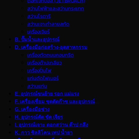
ดอกเจ็ทบอส (JETBROACH)
สว่านไฟฟ้าและสว่านกระแทก
สว่านโรตารี
สว่านเจาะทำลายสกัด
เครื่องเจียร์
B. ปั๊มน้ำและอุปกรณ์
D. เครื่องมือก่อสร้าง-อุตสาหกรรม
เครื่องตัดถนนคอนกรีต
เครื่องต๊าปเกลียว
เครื่องปั่นไฟ
แท่นตัดไฟเบอร์
สว่านแท่น
E. อุปกรณ์ขนย้าย รอก แม่แรง
F. เครื่องเชื่อม ชุดตัดก๊าซ และอุปกรณ์
G. เครื่องมือช่าง
H. อุปกรณ์ตัด ขัด เจียร
I. อุปกรณ์เจาะ ดอกสว่าน ต๊าป กลึง
K. กาว ซิลลิโคน เทป น้ำยา