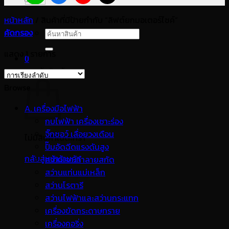
หน้าหลัก
/
สินค้าที่มีป้ายกำกับ “ลิฟต์ยกมอเตอร์ไซค์”
คัดกรอง
ค้นหา:
แสดง 1 รายการ
0
ตะกร้าสินค้า
Browse
A. เครื่องมือไฟฟ้า
กบไฟฟ้า เครื่องเซาะร่อง
จิ๊กซอว์ เลื่อยวงเดือน
ไม่มีสินค้าในตะกร้า
ปั๊มอัดฉีดแรงดันสูง
กลับสู่หน้าร้านค้า
สว่านเจาะทำลายสกัด
สว่านแท่นแม่เหล็ก
สว่านโรตารี
สว่านไฟฟ้าและสว่านกระแทก
เครื่องขัดกระดาษทราย
เครื่องคอริ่ง