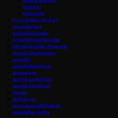
ปั้มอัดฉีดแรงดันสูง
ปืนฉีดโฟม
เครื่องดูดฝุ่น
K. กาว ซิลลิโคน เทป น้ำยา
Uncategorized
ชุดดัดแป๊บไฮดรอลิค
ชุดถอดไส้กรองน้ำมันเครื่อง
บริการรับเจาะคอริ่ง-ตัดคอนกรีต
ปืนลมทำความสะอาดพรม
มอเตอร์น้ำ
มอเตอร์เครื่องถอดยาง
รถลากพาเลท
รถลากพาเลทหน้ากว้าง
รถลากพาเลทหน้าแคบ
รอกสลิง
สแต๊กรัดของ
สแตนยกมอเตอร์ไซร์ล้อหลัง
อุปกรณ์เชื่อม ตัดก๊าซ