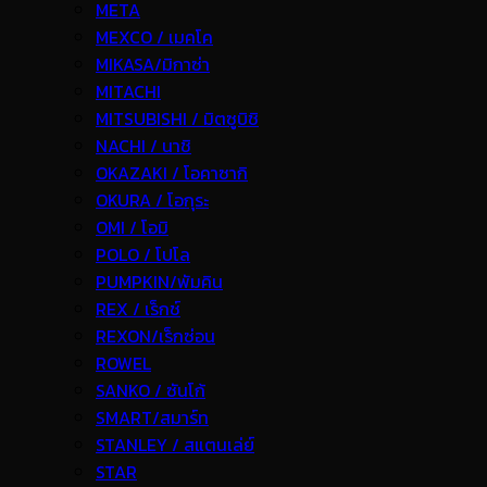
META
MEXCO / เมคโค
MIKASA/มิกาซ่า
MITACHI
MITSUBISHI / มิตซูบิชิ
NACHI / นาชิ
OKAZAKI / โอคาซากิ
OKURA / โอกุระ
OMI / โอมิ
POLO / โปโล
PUMPKIN/พัมคิน
REX / เร็กช์
REXON/เร็กซ่อน
ROWEL
SANKO / ซันโก้
SMART/สมาร์ท
STANLEY / สแตนเล่ย์
STAR