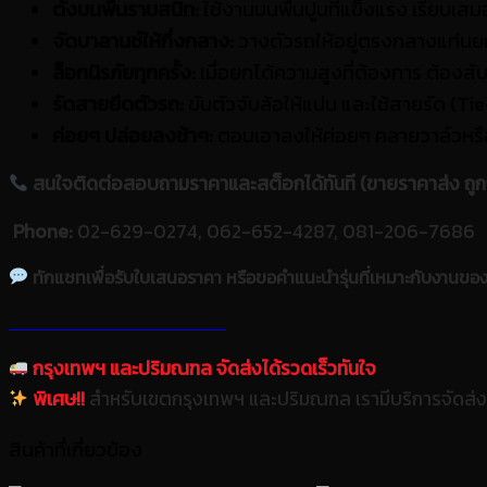
ตั้งบนพื้นราบสนิท:
ใช้งานบนพื้นปูนที่แข็งแรง เรียบเสมอ
จัดบาลานซ์ให้กึ่งกลาง:
วางตัวรถให้อยู่ตรงกลางแท่นยกพ
ล็อกนิรภัยทุกครั้ง:
เมื่อยกได้ความสูงที่ต้องการ ต้องส
รัดสายยึดตัวรถ:
ขันตัวจับล้อให้แน่น และใช้สายรัด (Tie
ค่อยๆ ปล่อยลงช้าๆ:
ตอนเอาลงให้ค่อยๆ คลายวาล์วหรื
สนใจติดต่อสอบถามราคาและสต็อกได้ทันที (ขายราคาส่ง ถูกก
Phone:
02-629-0274, 062-652-4287, 081-206-7686
ทักแชทเพื่อรับใบเสนอราคา หรือขอคำแนะนำรุ่นที่เหมาะกับงานขอ
กรุงเทพฯ และปริมณฑล จัดส่งได้รวดเร็วทันใจ
พิเศษ!!
สำหรับเขตกรุงเทพฯ และปริมณฑล เรามีบริการจัดส่ง
สินค้าที่เกี่ยวข้อง