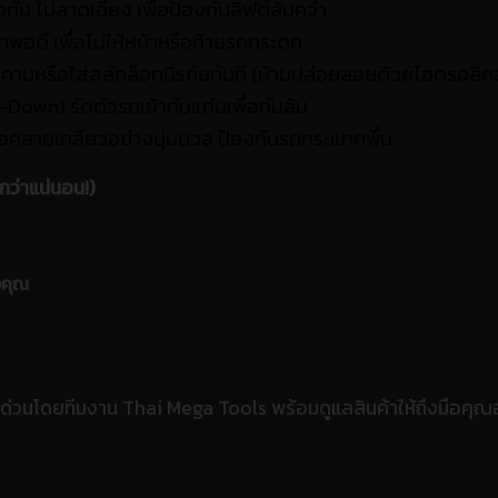
กัน ไม่ลาดเอียง เพื่อป้องกันลิฟต์ล้มคว่ำ
อดี เพื่อไม่ให้หน้าหรือท้ายรถกระดก
ับคานหรือใส่สลักล็อกนิรภัยทันที (ห้ามปล่อยลอยด้วยไฮดรอลิก
-Down) รัดตัวรถเข้ากับแท่นเพื่อกันล้ม
อคลายเกลียวอย่างนุ่มนวล ป้องกันรถกระแทกพื้น
ว่าแน่นอน!)
งคุณ
ด่วนโดยทีมงาน Thai Mega Tools พร้อมดูแลสินค้าให้ถึงมือคุณ