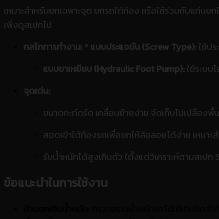
เหมาะสำหรับยกเฉพาะจุด ยกรถใต้ท้อง หรือใช้ร่วมกับแท่นยกใหญ่
เพิ่งดูสเปกไป
กลไกการทำงาน:
*
แบบประแจขัน (Screw Type):
ใช้ปร
แบบขาเหยียบ (Hydraulic Foot Pump):
ใช้ระบบไ
จุดเด่น:
ขนาดกะทัดรัด เคลื่อนย้ายง่าย จัดเก็บไม่เปลืองพื้นท
สอดเข้าใต้ท้องรถเพื่อยกให้ล้อลอยได้ง่าย เหมาะสำ
รับน้ำหนักได้สูงเกินตัว (ตั้งแต่วิเคราะห์ตามสเปก
ข้อแนะนำในการใช้งาน
ห้ามยกเกินน้ำหนัก:
ตรวจสอบน้ำหนักรถไม่ให้เกินขีดจำกัด