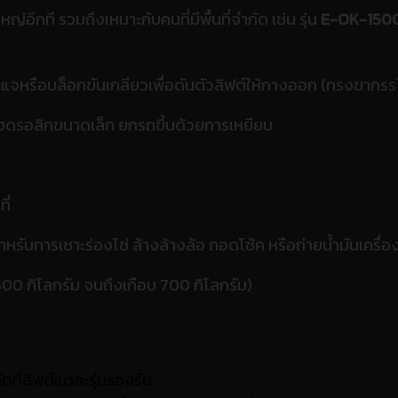
อีกที รวมถึงเหมาะกับคนที่มีพื้นที่จำกัด เช่น รุ่น
E-OK-150
ะแจหรือบล็อกขันเกลียวเพื่อดันตัวลิฟต์ให้กางออก (ทรงขากรร
ฮดรอลิกขนาดเล็ก ยกรถขึ้นด้วยการเหยียบ
ี่
หรับการเซาะร่องโซ่ ล้างล้างล้อ ถอดโช้ค หรือถ่ายน้ำมันเครื่อ
 500 กิโลกรัม จนถึงเกือบ 700 กิโลกรัม)
ที่ลิฟต์แต่ละรุ่นรองรับ