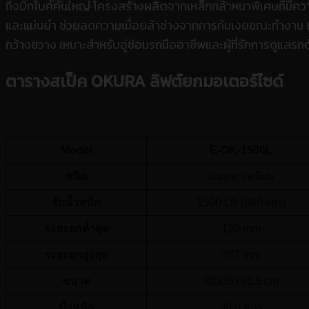
ถึงบิ๊กไบค์คันใหญ่ โครงสร้างผลิตจากเหล็กกล้าหนาพิเศษที่มีค
และแม่นยำ ช่วยลดความเมื่อยล้าช่างจากการก้มเงยขณะทำงาน นอก
กว้างขวาง เหมาะสำหรับอู่ซ่อมรถมืออาชีพและผู้ที่รักการดู
ตารางสเป็ค
OKURA ลิฟต์ยกมอเตอร์ไซด์
Model
E-OK-1500L
ชนิด
แบบขาเหยียบ
รับน้ำหนัก
1500 LB (680 kgs)
ระยะยกต่ำสุด
120 mm
ระยะยกสูงสุด
387 mm
ขนาด
80x36x91.5 cm
น้ำหนัก
30.0 Kgs