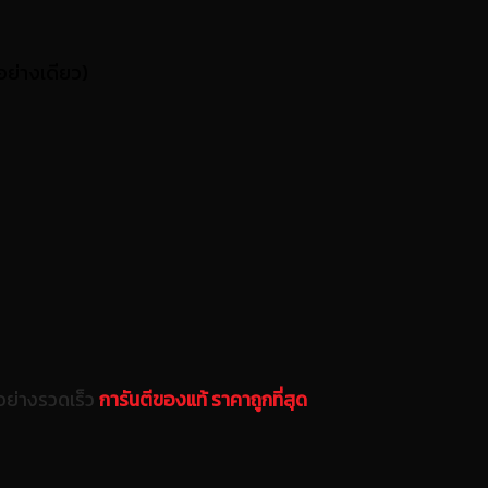
อย่างเดียว)
อย่างรวดเร็ว
การันตีของแท้ ราคาถูกที่สุด