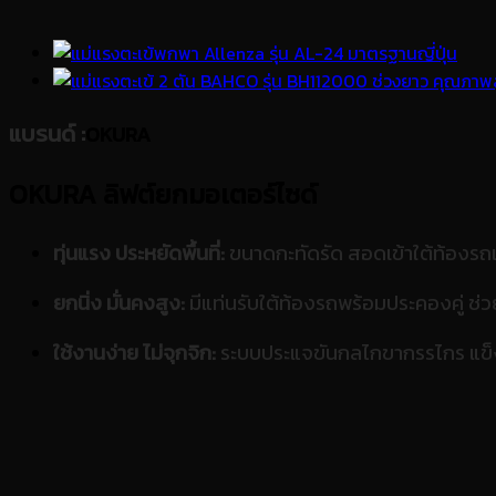
แบรนด์
:
OKURA
OKURA ลิฟต์ยกมอเตอร์ไซด์
ทุ่นแรง ประหยัดพื้นที่:
ขนาดกะทัดรัด สอดเข้าใต้ท้องรถเพ
ยกนิ่ง มั่นคงสูง:
มีแท่นรับใต้ท้องรถพร้อมประคองคู่ ช
ใช้งานง่าย ไม่จุกจิก:
ระบบประแจขันกลไกขากรรไกร แข็งแ