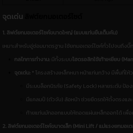
จุดเด่น
ลิฟต์ยกมอเตอร์ไซด์
1. ลิฟต์ยกมอเตอร์ไซค์ขนาดใหญ่ (แบบแท่นยืนเต็มคัน)
เหมาะสำหรับอู่ซ่อมมาตรฐาน ใช้ยกมอเตอร์ไซค์ทั่วไปจนถึงบิ๊
กลไกการทำงาน:
มีทั้งระบบ
ไฮดรอลิกใช้เท้าเหยียบ (M
จุดเด่น:
* โครงสร้างเหล็กหนา หน้าแท่นกว้าง มีพื้นที่ให
มีระบบล็อกนิรภัย (Safety Lock) หลายระดับ ป้
มีแคลมป์ (ตัวจับ) ล้อหน้า ช่วยยึดรถให้ตั้งตรงและม
ท้ายแท่นมักออกแบบให้ถอดแผ่นเหล็กออกได้ เพื
2. ลิฟต์ยกมอเตอร์ไซค์ขนาดเล็ก (Mini Lift / แม่แรงยกมอเตอ