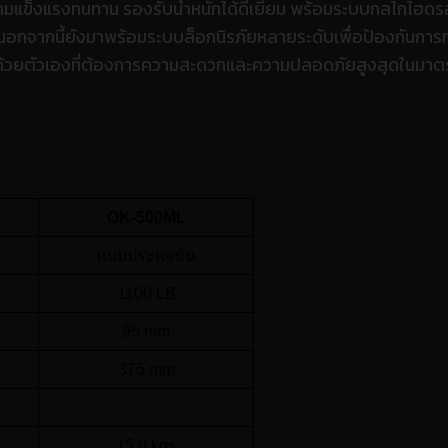
วามแข็งแรงทนทาน รองรับน้ำหนักได้ดีเยี่ยม พร้อมระบบกลไกไฮดรอ
จากนี้ยังมาพร้อมระบบล็อกนิรภัยหลายระดับเพื่อป้องกันการทรุดต
แลรถด้วยตัวเองที่ต้องการความสะดวกและความปลอดภัยสูงสุดในม
OK-500ML
แบบประแจขัน
1100 LB
95 mm
375 mm
15.0 kgs