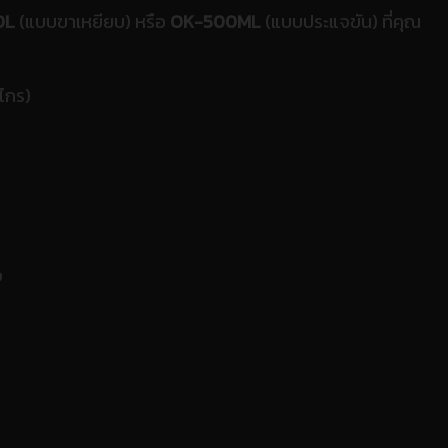
0L
(แบบขาเหยียบ) หรือ
OK-500ML
(แบบประแจขัน) ที่คุณ
ไกร)
ง