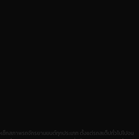
เช็กสภาพรถจักรยานยนต์ทุกประเภท ตั้งแต่รถสเต็ปทั่วไปไปจน