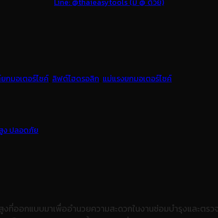
Line: @thaieasytools (มี @ ด้วย)
์ยกมอเตอร์ไซค์
,
ลิฟต์ไฮดรอลิก
,
แม่แรงยกมอเตอร์ไซค์
ภาพสูงที่ออกแบบมาเพื่ออำนวยความสะดวกในงานซ่อมบำรุงและตรวจ