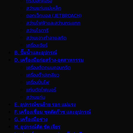
กระบอกคอริ่ง
สว่านแท่นแม่เหล็ก
ดอกเจ็ทบอส (JETBROACH)
สว่านไฟฟ้าและสว่านกระแทก
สว่านโรตารี
สว่านเจาะทำลายสกัด
เครื่องเจียร์
B. ปั๊มน้ำและอุปกรณ์
D. เครื่องมือก่อสร้าง-อุตสาหกรรม
เครื่องตัดถนนคอนกรีต
เครื่องต๊าปเกลียว
เครื่องปั่นไฟ
แท่นตัดไฟเบอร์
สว่านแท่น
E. อุปกรณ์ขนย้าย รอก แม่แรง
F. เครื่องเชื่อม ชุดตัดก๊าซ และอุปกรณ์
G. เครื่องมือช่าง
H. อุปกรณ์ตัด ขัด เจียร