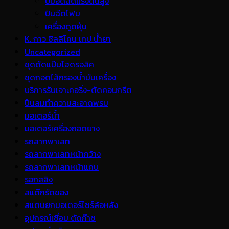
ปั้มอัดฉีดแรงดันสูง
ปืนฉีดโฟม
เครื่องดูดฝุ่น
K. กาว ซิลลิโคน เทป น้ำยา
Uncategorized
ชุดดัดแป๊บไฮดรอลิค
ชุดถอดไส้กรองน้ำมันเครื่อง
บริการรับเจาะคอริ่ง-ตัดคอนกรีต
ปืนลมทำความสะอาดพรม
มอเตอร์น้ำ
มอเตอร์เครื่องถอดยาง
รถลากพาเลท
รถลากพาเลทหน้ากว้าง
รถลากพาเลทหน้าแคบ
รอกสลิง
สแต๊กรัดของ
สแตนยกมอเตอร์ไซร์ล้อหลัง
อุปกรณ์เชื่อม ตัดก๊าซ