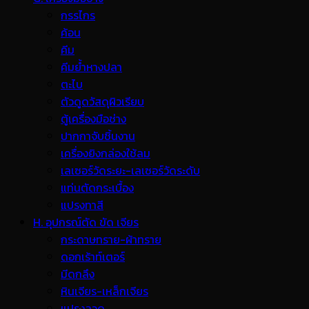
กรรไกร
ค้อน
คีม
คีมย้ำหางปลา
ตะไบ
ตัวดูดวัสดุผิวเรียบ
ตู้เครื่องมือช่าง
ปากกาจับชิ้นงาน
เครื่องยิงกล่องใช้ลม
เลเซอร์วัดระยะ-เลเซอร์วัดระดับ
แท่นตัดกระเบื้อง
แปรงทาสี
H. อุปกรณ์ตัด ขัด เจียร
กระดาษทราย-ผ้าทราย
ดอกเร้าท์เตอร์
มีดกลึง
หินเจียร-เหล็กเจียร
แปรงลวด