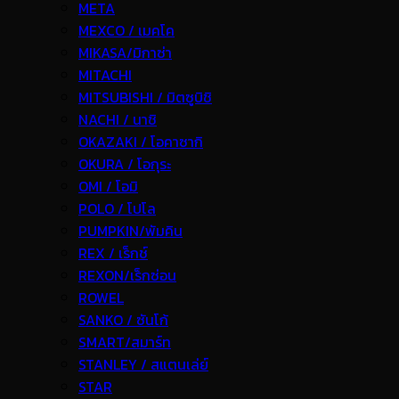
META
MEXCO / เมคโค
MIKASA/มิกาซ่า
MITACHI
MITSUBISHI / มิตซูบิชิ
NACHI / นาชิ
OKAZAKI / โอคาซากิ
OKURA / โอกุระ
OMI / โอมิ
POLO / โปโล
PUMPKIN/พัมคิน
REX / เร็กช์
REXON/เร็กซ่อน
ROWEL
SANKO / ซันโก้
SMART/สมาร์ท
STANLEY / สแตนเล่ย์
STAR