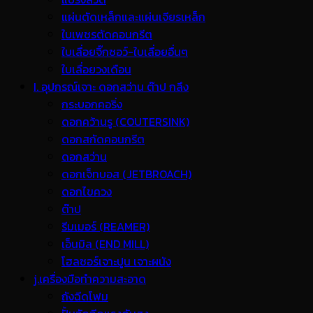
แผ่นตัดเหล็กและแผ่นเจียรเหล็ก
ใบเพชรตัดคอนกรีต
ใบเลื่อยจิ๊กซอว์-ใบเลื่อยอื่นๆ
ใบเลื่อยวงเดือน
I. อุปกรณ์เจาะ ดอกสว่าน ต๊าป กลึง
กระบอกคอริ่ง
ดอกคว้านรู (COUTERSINK)
ดอกสกัดคอนกรีต
ดอกสว่าน
ดอกเจ็ทบอส (JETBROACH)
ดอกไขควง
ต๊าป
รีมเมอร์ (REAMER)
เอ็นมิล (END MILL)
โฮลซอร์เจาะปูน เจาะผนัง
j.เครื่องมือทำความสะอาด
ถังฉีดโฟม