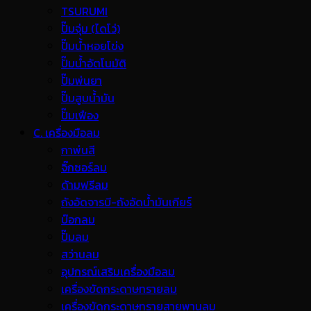
TSURUMI
ปั๊มจุ่ม (ไดโว่)
ปั๊มน้ำหอยโข่ง
ปั๊มน้ำอัตโนมัติ
ปั๊มพ่นยา
ปั๊มสูบน้ำมัน
ปั๊มเฟือง
C. เครื่องมือลม
กาพ่นสี
จิ๊กซอร์ลม
ด้ามฟรีลม
ถังอัดจารบี-ถังอัดน้ำมันเกียร์
บ๊อกลม
ปั๊มลม
สว่านลม
อุปกรณ์เสริมเครื่องมือลม
เครื่องขัดกระดาษทรายลม
เครื่องขัดกระดาษทรายสายพานลม