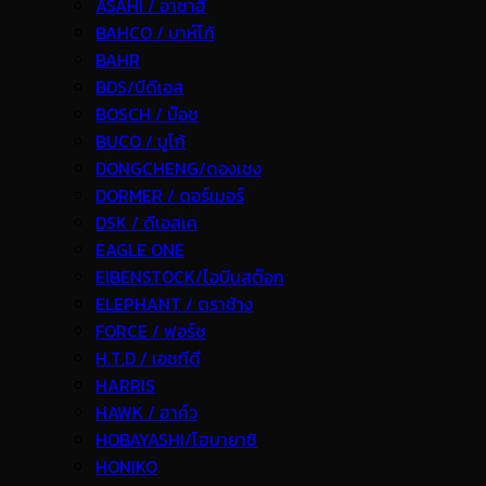
ASAHI / อาซาฮี
BAHCO / บาห์โก้
BAHR
BDS/บีดีเอส
BOSCH / บ๊อช
BUCO / บูโก้
DONGCHENG/ดองเชง
DORMER / ดอร์เมอร์
DSK / ดีเอสเค
EAGLE ONE
EIBENSTOCK/ไอบีนสต๊อก
ELEPHANT / ตราช้าง
FORCE / ฟอร์ช
H.T.D / เอชทีดี
HARRIS
HAWK / ฮาค์ว
HOBAYASHI/โฮบายาชิ
HONIKO