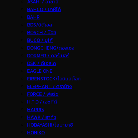
ASAHI / อาซาฮี
BAHCO / บาห์โก้
BAHR
BDS/บีดีเอส
BOSCH / บ๊อช
BUCO / บูโก้
DONGCHENG/ดองเชง
DORMER / ดอร์เมอร์
DSK / ดีเอสเค
EAGLE ONE
EIBENSTOCK/ไอบีนสต๊อก
ELEPHANT / ตราช้าง
FORCE / ฟอร์ช
H.T.D / เอชทีดี
HARRIS
HAWK / ฮาค์ว
HOBAYASHI/โฮบายาชิ
HONIKO