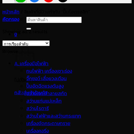
หน้าหลัก
/
สินค้าที่มีป้ายกำกับ “ปั๊มไฮดรอลิก”
คัดกรอง
ค้นหา:
Showing all 2 results
0
ตะกร้าสินค้า
Browse
A. เครื่องมือไฟฟ้า
กบไฟฟ้า เครื่องเซาะร่อง
จิ๊กซอว์ เลื่อยวงเดือน
ไม่มีสินค้าในตะกร้า
ปั๊มอัดฉีดแรงดันสูง
กลับสู่หน้าร้านค้า
สว่านเจาะทำลายสกัด
สว่านแท่นแม่เหล็ก
สว่านโรตารี
สว่านไฟฟ้าและสว่านกระแทก
เครื่องขัดกระดาษทราย
เครื่องคอริ่ง