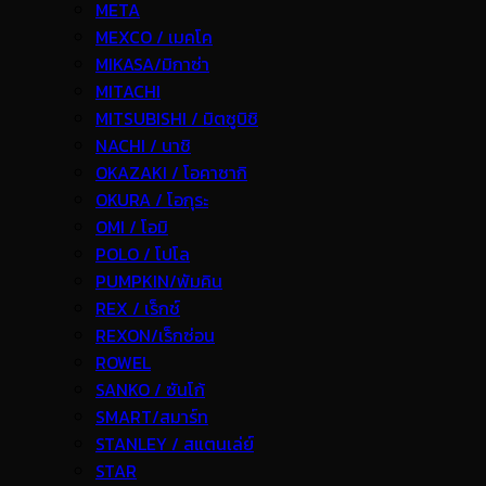
META
MEXCO / เมคโค
MIKASA/มิกาซ่า
MITACHI
MITSUBISHI / มิตซูบิชิ
NACHI / นาชิ
OKAZAKI / โอคาซากิ
OKURA / โอกุระ
OMI / โอมิ
POLO / โปโล
PUMPKIN/พัมคิน
REX / เร็กช์
REXON/เร็กซ่อน
ROWEL
SANKO / ซันโก้
SMART/สมาร์ท
STANLEY / สแตนเล่ย์
STAR