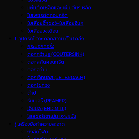
แผ่นตัดเหล็กและแผ่นเจียรเหล็ก
ใบเพชรตัดคอนกรีต
ใบเลื่อยจิ๊กซอว์-ใบเลื่อยอื่นๆ
ใบเลื่อยวงเดือน
I. อุปกรณ์เจาะ ดอกสว่าน ต๊าป กลึง
กระบอกคอริ่ง
ดอกคว้านรู (COUTERSINK)
ดอกสกัดคอนกรีต
ดอกสว่าน
ดอกเจ็ทบอส (JETBROACH)
ดอกไขควง
ต๊าป
รีมเมอร์ (REAMER)
เอ็นมิล (END MILL)
โฮลซอร์เจาะปูน เจาะผนัง
j.เครื่องมือทำความสะอาด
ถังฉีดโฟม