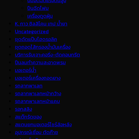
ปั้มอัดฉีดแรงดันสูง
ปืนฉีดโฟม
เครื่องดูดฝุ่น
K. กาว ซิลลิโคน เทป น้ำยา
Uncategorized
ชุดดัดแป๊บไฮดรอลิค
ชุดถอดไส้กรองน้ำมันเครื่อง
บริการรับเจาะคอริ่ง-ตัดคอนกรีต
ปืนลมทำความสะอาดพรม
มอเตอร์น้ำ
มอเตอร์เครื่องถอดยาง
รถลากพาเลท
รถลากพาเลทหน้ากว้าง
รถลากพาเลทหน้าแคบ
รอกสลิง
สแต๊กรัดของ
สแตนยกมอเตอร์ไซร์ล้อหลัง
อุปกรณ์เชื่อม ตัดก๊าซ