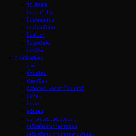
TSURUMI
ปั๊มจุ่ม (ไดโว่)
ปั๊มน้ำหอยโข่ง
ปั๊มน้ำอัตโนมัติ
ปั๊มพ่นยา
ปั๊มสูบน้ำมัน
ปั๊มเฟือง
C. เครื่องมือลม
กาพ่นสี
จิ๊กซอร์ลม
ด้ามฟรีลม
ถังอัดจารบี-ถังอัดน้ำมันเกียร์
บ๊อกลม
ปั๊มลม
สว่านลม
อุปกรณ์เสริมเครื่องมือลม
เครื่องขัดกระดาษทรายลม
เครื่องขัดกระดาษทรายสายพานลม