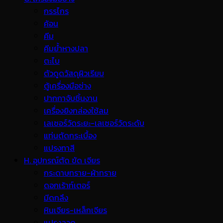
กรรไกร
ค้อน
คีม
คีมย้ำหางปลา
ตะไบ
ตัวดูดวัสดุผิวเรียบ
ตู้เครื่องมือช่าง
ปากกาจับชิ้นงาน
เครื่องยิงกล่องใช้ลม
เลเซอร์วัดระยะ-เลเซอร์วัดระดับ
แท่นตัดกระเบื้อง
แปรงทาสี
H. อุปกรณ์ตัด ขัด เจียร
กระดาษทราย-ผ้าทราย
ดอกเร้าท์เตอร์
มีดกลึง
หินเจียร-เหล็กเจียร
แปรงลวด