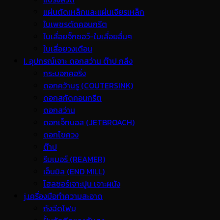
แผ่นตัดเหล็กและแผ่นเจียรเหล็ก
ใบเพชรตัดคอนกรีต
ใบเลื่อยจิ๊กซอว์-ใบเลื่อยอื่นๆ
ใบเลื่อยวงเดือน
I. อุปกรณ์เจาะ ดอกสว่าน ต๊าป กลึง
กระบอกคอริ่ง
ดอกคว้านรู (COUTERSINK)
ดอกสกัดคอนกรีต
ดอกสว่าน
ดอกเจ็ทบอส (JETBROACH)
ดอกไขควง
ต๊าป
รีมเมอร์ (REAMER)
เอ็นมิล (END MILL)
โฮลซอร์เจาะปูน เจาะผนัง
j.เครื่องมือทำความสะอาด
ถังฉีดโฟม