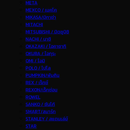
META
MEXCO / เมคโค
MIKASA/มิกาซ่า
MITACHI
MITSUBISHI / มิตซูบิชิ
NACHI / นาชิ
OKAZAKI / โอคาซากิ
OKURA / โอกุระ
OMI / โอมิ
POLO / โปโล
PUMPKIN/พัมคิน
REX / เร็กช์
REXON/เร็กซ่อน
ROWEL
SANKO / ซันโก้
SMART/สมาร์ท
STANLEY / สแตนเล่ย์
STAR