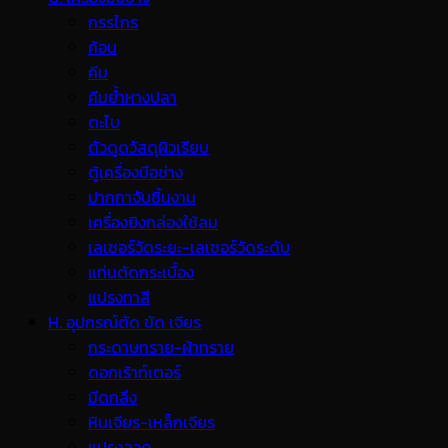
กรรไกร
ค้อน
คีม
คีมย้ำหางปลา
ตะไบ
ตัวดูดวัสดุผิวเรียบ
ตู้เครื่องมือช่าง
ปากกาจับชิ้นงาน
เครื่องยิงกล่องใช้ลม
เลเซอร์วัดระยะ-เลเซอร์วัดระดับ
แท่นตัดกระเบื้อง
แปรงทาสี
H. อุปกรณ์ตัด ขัด เจียร
กระดาษทราย-ผ้าทราย
ดอกเร้าท์เตอร์
มีดกลึง
หินเจียร-เหล็กเจียร
แปรงลวด