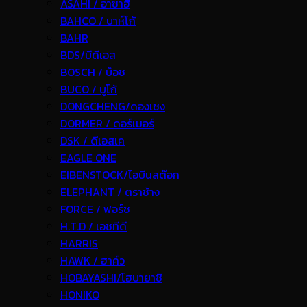
ASAHI / อาซาฮี
BAHCO / บาห์โก้
BAHR
BDS/บีดีเอส
BOSCH / บ๊อช
BUCO / บูโก้
DONGCHENG/ดองเชง
DORMER / ดอร์เมอร์
DSK / ดีเอสเค
EAGLE ONE
EIBENSTOCK/ไอบีนสต๊อก
ELEPHANT / ตราช้าง
FORCE / ฟอร์ช
H.T.D / เอชทีดี
HARRIS
HAWK / ฮาค์ว
HOBAYASHI/โฮบายาชิ
HONIKO