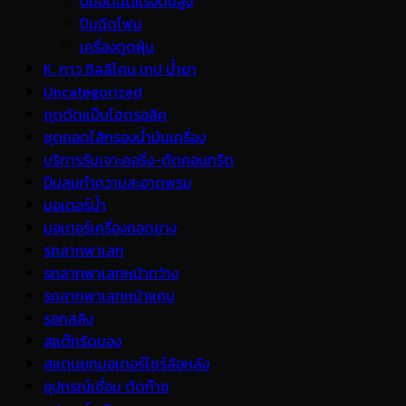
ปั้มอัดฉีดแรงดันสูง
ปืนฉีดโฟม
เครื่องดูดฝุ่น
K. กาว ซิลลิโคน เทป น้ำยา
Uncategorized
ชุดดัดแป๊บไฮดรอลิค
ชุดถอดไส้กรองน้ำมันเครื่อง
บริการรับเจาะคอริ่ง-ตัดคอนกรีต
ปืนลมทำความสะอาดพรม
มอเตอร์น้ำ
มอเตอร์เครื่องถอดยาง
รถลากพาเลท
รถลากพาเลทหน้ากว้าง
รถลากพาเลทหน้าแคบ
รอกสลิง
สแต๊กรัดของ
สแตนยกมอเตอร์ไซร์ล้อหลัง
อุปกรณ์เชื่อม ตัดก๊าซ