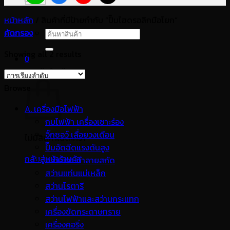
หน้าหลัก
/
สินค้าที่มีป้ายกำกับ “ปั๊มไฮดรอลิกมือโยก”
คัดกรอง
ค้นหา:
Showing all 2 results
0
ตะกร้าสินค้า
Browse
A. เครื่องมือไฟฟ้า
กบไฟฟ้า เครื่องเซาะร่อง
จิ๊กซอว์ เลื่อยวงเดือน
ไม่มีสินค้าในตะกร้า
ปั๊มอัดฉีดแรงดันสูง
กลับสู่หน้าร้านค้า
สว่านเจาะทำลายสกัด
สว่านแท่นแม่เหล็ก
สว่านโรตารี
สว่านไฟฟ้าและสว่านกระแทก
เครื่องขัดกระดาษทราย
เครื่องคอริ่ง