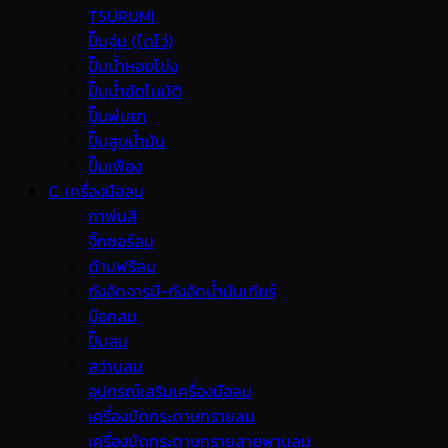
TSURUMI
ปั๊มจุ่ม (ไดโว่)
ปั๊มน้ำหอยโข่ง
ปั๊มน้ำอัตโนมัติ
ปั๊มพ่นยา
ปั๊มสูบน้ำมัน
ปั๊มเฟือง
C. เครื่องมือลม
กาพ่นสี
จิ๊กซอร์ลม
ด้ามฟรีลม
ถังอัดจารบี-ถังอัดน้ำมันเกียร์
บ๊อกลม
ปั๊มลม
สว่านลม
อุปกรณ์เสริมเครื่องมือลม
เครื่องขัดกระดาษทรายลม
เครื่องขัดกระดาษทรายสายพานลม