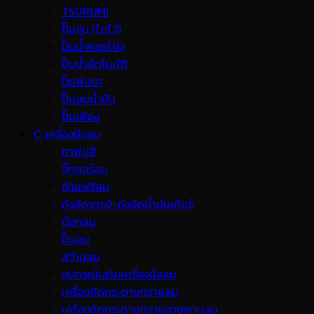
TSURUMI
ปั๊มจุ่ม (ไดโว่)
ปั๊มน้ำหอยโข่ง
ปั๊มน้ำอัตโนมัติ
ปั๊มพ่นยา
ปั๊มสูบน้ำมัน
ปั๊มเฟือง
C. เครื่องมือลม
กาพ่นสี
จิ๊กซอร์ลม
ด้ามฟรีลม
ถังอัดจารบี-ถังอัดน้ำมันเกียร์
บ๊อกลม
ปั๊มลม
สว่านลม
อุปกรณ์เสริมเครื่องมือลม
เครื่องขัดกระดาษทรายลม
เครื่องขัดกระดาษทรายสายพานลม