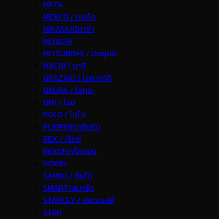
META
MEXCO / เมคโค
MIKASA/มิกาซ่า
MITACHI
MITSUBISHI / มิตซูบิชิ
NACHI / นาชิ
OKAZAKI / โอคาซากิ
OKURA / โอกุระ
OMI / โอมิ
POLO / โปโล
PUMPKIN/พัมคิน
REX / เร็กช์
REXON/เร็กซ่อน
ROWEL
SANKO / ซันโก้
SMART/สมาร์ท
STANLEY / สแตนเล่ย์
STAR