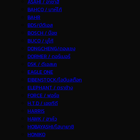
ASAHI / อาซาฮี
BAHCO / บาห์โก้
BAHR
BDS/บีดีเอส
BOSCH / บ๊อช
BUCO / บูโก้
DONGCHENG/ดองเชง
DORMER / ดอร์เมอร์
DSK / ดีเอสเค
EAGLE ONE
EIBENSTOCK/ไอบีนสต๊อก
ELEPHANT / ตราช้าง
FORCE / ฟอร์ช
H.T.D / เอชทีดี
HARRIS
HAWK / ฮาค์ว
HOBAYASHI/โฮบายาชิ
HONIKO