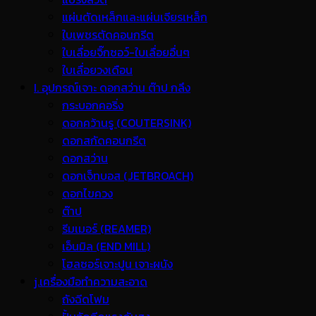
แผ่นตัดเหล็กและแผ่นเจียรเหล็ก
ใบเพชรตัดคอนกรีต
ใบเลื่อยจิ๊กซอว์-ใบเลื่อยอื่นๆ
ใบเลื่อยวงเดือน
I. อุปกรณ์เจาะ ดอกสว่าน ต๊าป กลึง
กระบอกคอริ่ง
ดอกคว้านรู (COUTERSINK)
ดอกสกัดคอนกรีต
ดอกสว่าน
ดอกเจ็ทบอส (JETBROACH)
ดอกไขควง
ต๊าป
รีมเมอร์ (REAMER)
เอ็นมิล (END MILL)
โฮลซอร์เจาะปูน เจาะผนัง
j.เครื่องมือทำความสะอาด
ถังฉีดโฟม