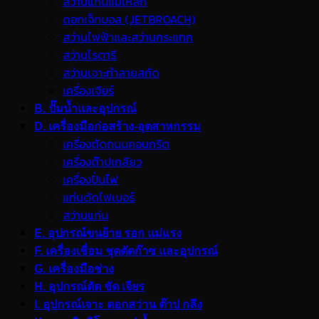
สว่านแท่นแม่เหล็ก
ดอกเจ็ทบอส (JETBROACH)
สว่านไฟฟ้าและสว่านกระแทก
สว่านโรตารี
สว่านเจาะทำลายสกัด
เครื่องเจียร์
B. ปั๊มน้ำและอุปกรณ์
D. เครื่องมือก่อสร้าง-อุตสาหกรรม
เครื่องตัดถนนคอนกรีต
เครื่องต๊าปเกลียว
เครื่องปั่นไฟ
แท่นตัดไฟเบอร์
สว่านแท่น
E. อุปกรณ์ขนย้าย รอก แม่แรง
F. เครื่องเชื่อม ชุดตัดก๊าซ และอุปกรณ์
G. เครื่องมือช่าง
H. อุปกรณ์ตัด ขัด เจียร
I. อุปกรณ์เจาะ ดอกสว่าน ต๊าป กลึง