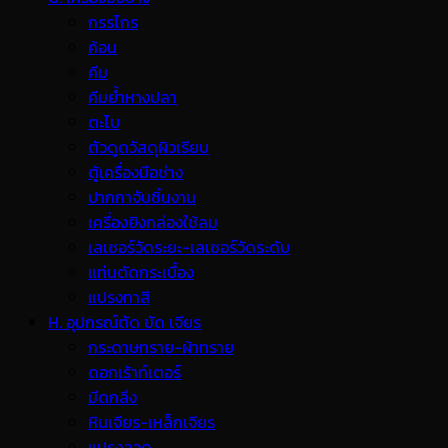
กรรไกร
ค้อน
คีม
คีมย้ำหางปลา
ตะไบ
ตัวดูดวัสดุผิวเรียบ
ตู้เครื่องมือช่าง
ปากกาจับชิ้นงาน
เครื่องยิงกล่องใช้ลม
เลเซอร์วัดระยะ-เลเซอร์วัดระดับ
แท่นตัดกระเบื้อง
แปรงทาสี
H. อุปกรณ์ตัด ขัด เจียร
กระดาษทราย-ผ้าทราย
ดอกเร้าท์เตอร์
มีดกลึง
หินเจียร-เหล็กเจียร
แปรงลวด