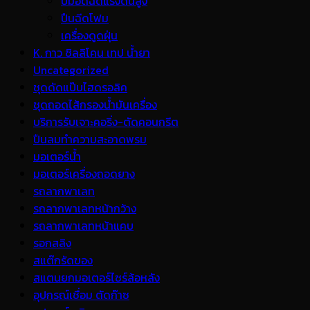
ปั้มอัดฉีดแรงดันสูง
ปืนฉีดโฟม
เครื่องดูดฝุ่น
K. กาว ซิลลิโคน เทป น้ำยา
Uncategorized
ชุดดัดแป๊บไฮดรอลิค
ชุดถอดไส้กรองน้ำมันเครื่อง
บริการรับเจาะคอริ่ง-ตัดคอนกรีต
ปืนลมทำความสะอาดพรม
มอเตอร์น้ำ
มอเตอร์เครื่องถอดยาง
รถลากพาเลท
รถลากพาเลทหน้ากว้าง
รถลากพาเลทหน้าแคบ
รอกสลิง
สแต๊กรัดของ
สแตนยกมอเตอร์ไซร์ล้อหลัง
อุปกรณ์เชื่อม ตัดก๊าซ