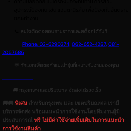
ความปลอดภัย แม้เครื่องมือจะทนทาน ควรสวม
อุปกรณ์ป้องกัน เช่น แว่นตานิรภัย เพื่อป้องกันอันตราย
ขณะทำงาน
📞
สนใจติดต่อสอบถามราคาและสต็อกได้ทันที
Phone: 02-6290274,
062-652-4287,
081-
2067686
💬 ทักแชทเพื่อขอคำแนะนำรุ่นที่เหมาะกับงานของคุณ
🚚 กรุงเทพฯ และปริมณฑล จัดส่งได้รวดเร็ว
🚚🚚
พิเศษ
สำหรับกรุงเทพ และ เขตปริมณฑล เรามี
บริการจัดส่ง พร้อมแนะนำการใช้งานโดยทีมงานผู้มี
ประสบการณ์
ฟรี ไม่มีค่าใช้จ่ายเพิ่มเติมในการแนะนำ
การใช้งานสินค้า