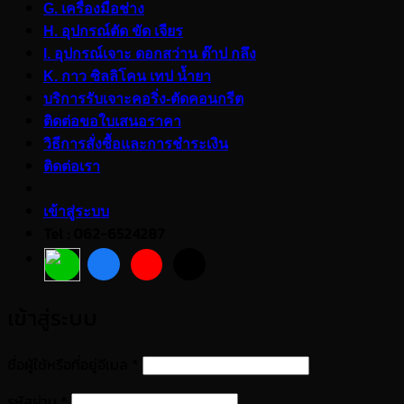
G. เครื่องมือช่าง
H. อุปกรณ์ตัด ขัด เจียร
I. อุปกรณ์เจาะ ดอกสว่าน ต๊าป กลึง
K. กาว ซิลลิโคน เทป น้ำยา
บริการรับเจาะคอริ่ง-ตัดคอนกรีต
ติดต่อขอใบเสนอราคา
วิธีการสั่งซื้อและการชำระเงิน
ติดต่อเรา
เข้าสู่ระบบ
Tel : 062-6524287
เข้าสู่ระบบ
ต้องการ
ชื่อผู้ใช้หรือที่อยู่อีเมล
*
ต้องการ
รหัสผ่าน
*