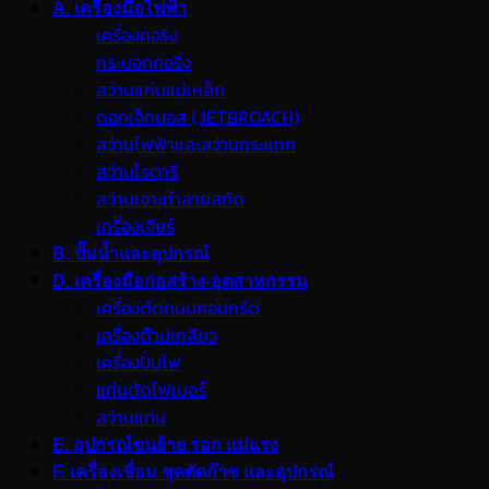
A. เครื่องมือไฟฟ้า
เครื่องคอริ่ง
กระบอกคอริ่ง
สว่านแท่นแม่เหล็ก
ดอกเจ็ทบอส (JETBROACH)
สว่านไฟฟ้าและสว่านกระแทก
สว่านโรตารี
สว่านเจาะทำลายสกัด
เครื่องเจียร์
B. ปั๊มน้ำและอุปกรณ์
D. เครื่องมือก่อสร้าง-อุตสาหกรรม
เครื่องตัดถนนคอนกรีต
เครื่องต๊าปเกลียว
เครื่องปั่นไฟ
แท่นตัดไฟเบอร์
สว่านแท่น
E. อุปกรณ์ขนย้าย รอก แม่แรง
F. เครื่องเชื่อม ชุดตัดก๊าซ และอุปกรณ์