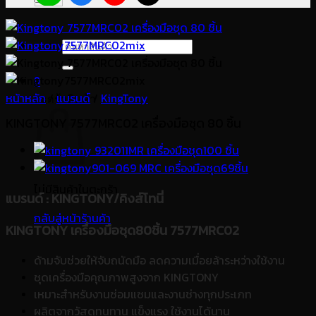
ค้นหา:
0
หน้าหลัก
/
แบรนด์
/
KingTony
ตะกร้าสินค้า
KINGTONY 7577MRC02 เครื่องมือชุด 80 ชิ้น
ไม่มีสินค้าในตะกร้า
แบรนด์
: KINGTONY/คิงส์โทนี่
กลับสู่หน้าร้านค้า
KINGTONY เครื่องมือชุด80ชิ้น 7577MRC02
ด้ามจับช่วยให้จับถนัดมือ ลดความเมื่อยล้าระหว่างใช้งาน
ชุดเครื่องมือคุณภาพสูงจาก KINGTONY
เหมาะสำหรับงานซ่อมแซมและงานช่างทุกประเภท
ผลิตจากวัสดุทนทาน แข็งแรง ใช้งานได้นาน