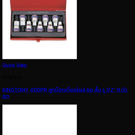
Quick View
KingTony
KINGTONY 4110PR ลูกบ๊อกเดือยโผล่ 6p สั้น รู 1/2” 9 ตัว
ชุด