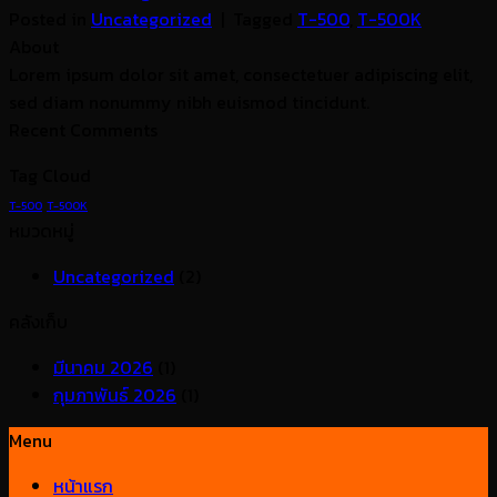
Posted in
Uncategorized
|
Tagged
T-500
,
T-500K
About
Lorem ipsum dolor sit amet, consectetuer adipiscing elit,
sed diam nonummy nibh euismod tincidunt.
Recent Comments
Tag Cloud
T-500
T-500K
หมวดหมู่
Uncategorized
(2)
คลังเก็บ
มีนาคม 2026
(1)
กุมภาพันธ์ 2026
(1)
Menu
หน้าแรก