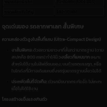
ขนาดล้อหน้าเล็ก
70×80 MM (6204-2RS)
ขนาดล้อหลังใหญ่
180×50 MM
น้ำหนัก
65 KGS
จุดเด่นของ
รถลากพาเลท สั้นพิเศษ
ความคล่องตัวสูงในพื้นที่แคบ (Ultra-Compact Design)
งาสั้นพิเศษ:
ด้วยความยาวงาที่สั้นกว่ามาตรฐาน (ตาม
สเปคคือ 800 mm) ทำให้มี
วงเลี้ยวที่แคบมาก
เหมาะ
สำหรับใช้งานในลิฟต์ขนของ, บนท้ายรถบรรทุก, หรือ
ในโกดังที่มีทางเดินแคบซึ่งรถรุ่นมาตรฐานเลี้ยวไม่ได้
ประหยัดพื้นที่จัดเก็บ:
ตัวรถมีขนาดกระทัดรัด ไม่เกะกะ
เมื่อไม่ได้ใช้งาน
โครงสร้างแข็งแรงเกินตัว