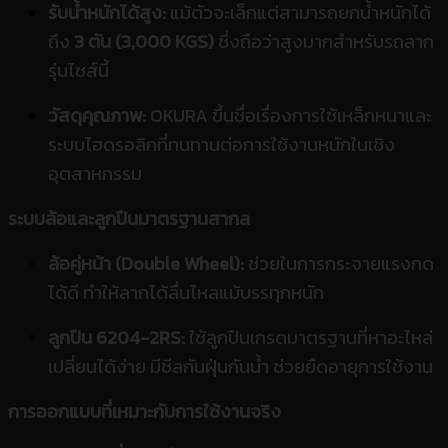
รับน้ำหนักได้สูง:
แม้ตัวจะเล็กแต่สามารถยกน้ำหนักได้
ถึง
3 ตัน (3,000 KGS)
ซึ่งถือว่าสูงมากสำหรับรถลาก
รุ่นไซส์นี้
วัสดุคุณภาพ:
OKURA ขึ้นชื่อเรื่องการใช้เหล็กหนาและ
ระบบไฮดรอลิกที่ทนทานต่อการใช้งานหนักในเชิง
อุตสาหกรรม
ระบบล้อและลูกปืนมาตรฐานสากล
ล้อคู่หน้า (Double Wheel):
ช่วยในการกระจายแรงกด
ได้ดี ทำให้ลากได้ลื่นไหลแม้บรรทุกหนัก
ลูกปืน 6204-2RS:
ใช้ลูกปืนเกรดมาตรฐานที่หาอะไหล่
เปลี่ยนได้ง่าย มีซีลกันฝุ่นกันน้ำ ช่วยยืดอายุการใช้งาน
การออกแบบที่เหมาะกับการใช้งานจริง