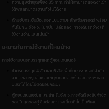
ความสูงต่ำสุดเพียง 85 mm:
ทำให้สามารถสอดงาเข้า
ใต้พาเลทมาตรฐานทั่วไปได้ง่าย
ด้ามจับกระชับมือ:
ออกแบบตามหลักสรีรศาสตร์ พร้อม
คันโยก 3 จังหวะ (ยกขึ้น, ปล่อยลง, ทางเดินรถว่าง) ที่
ใช้งานง่ายและแม่นยำ
เหมาะกับการใช้งานที่ไหนบ้าง
การใช้งานบนรถบรรทุกและตู้คอนเทนเนอร์
ท้ายรถบรรทุก 4 ล้อ และ 6 ล้อ:
พื้นที่บนกระบะรถมีจำกัด
มาก รถลากรุ่นสั้นช่วยให้คุณกลับตัวหรือจัดเรียงพาเลท
บนรถได้โดยไม่ติดขอบกระบะ
ตู้คอนเทนเนอร์:
เหมาะสำหรับจังหวะการจัดเรียงสินค้าชิด
ขอบในสุดของตู้ ซึ่งต้องการวงเลี้ยวที่สั้นเป็นพิเศษ