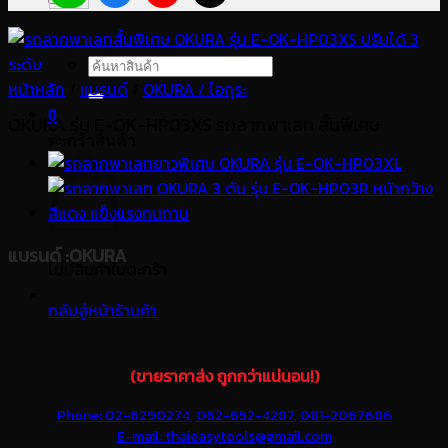
ค้นหา:
หน้าหลัก
/
แบรนด์
/
OKURA / โอกุระ
0
OKURA รุ่น E-OK-HP03XS รถลากพาเลท สั้นพิเศษ
ตะกร้าสินค้า
แบรนด์
:OKURA
ไม่มีสินค้าในตะกร้า
กลับสู่หน้าร้านค้า
(ขายราคาส่ง ถูกกว่าแน่นอน!)
Phone: 02-6290274,
062-652-4287,
081-2067686
E-mail: thaieasytools@gmail.com