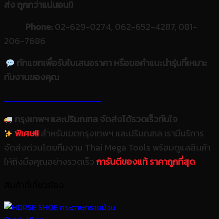
ส่ง ถูกกว่าแน่นอน!)
Phone:
02-629-0274, 062-652-4287, 081-
206-7686
ทักแชทเพื่อรับใบเสนอราคา หรือขอคำแนะนำรุ่นที่เหมาะ
กับงานของคุณ
กรุงเทพฯ และปริมณฑล จัดส่งได้รวดเร็วทันใจ
พิเศษ!!
สำหรับเขตกรุงเทพฯ และปริมณฑล เรามีบริการ
จัดส่งด่วนโดยทีมงาน Thai Mega Tools พร้อมดูแลสินค้า
ให้ถึงมือคุณอย่างรวดเร็ว
การันตีของแท้ ราคาถูกที่สุด
สินค้าที่เกี่ยวข้อง