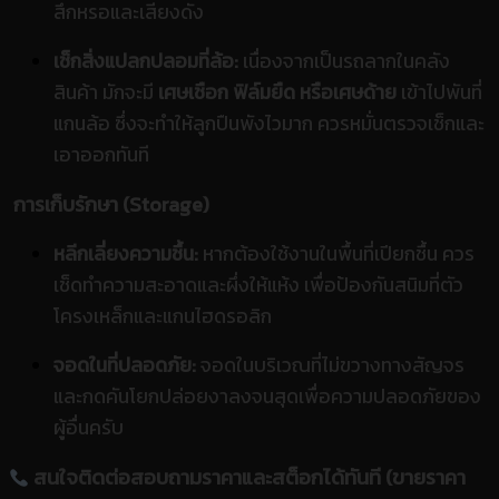
สึกหรอและเสียงดัง
เช็กสิ่งแปลกปลอมที่ล้อ:
เนื่องจากเป็นรถลากในคลัง
สินค้า มักจะมี
เศษเชือก ฟิล์มยืด หรือเศษด้าย
เข้าไปพันที่
แกนล้อ ซึ่งจะทำให้ลูกปืนพังไวมาก ควรหมั่นตรวจเช็กและ
เอาออกทันที
การเก็บรักษา (Storage)
หลีกเลี่ยงความชื้น:
หากต้องใช้งานในพื้นที่เปียกชื้น ควร
เช็ดทำความสะอาดและผึ่งให้แห้ง เพื่อป้องกันสนิมที่ตัว
โครงเหล็กและแกนไฮดรอลิก
จอดในที่ปลอดภัย:
จอดในบริเวณที่ไม่ขวางทางสัญจร
และกดคันโยกปล่อยงาลงจนสุดเพื่อความปลอดภัยของ
ผู้อื่นครับ
สนใจติดต่อสอบถามราคาและสต็อกได้ทันที (ขายราคา