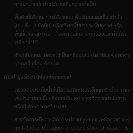
การยกน้ำหนักค้างไว้นานเกินความจำเป็น
พื้นผิวที่ใช้งาน:
ควรใช้งานบน
พื้นเรียบและแข็ง
เท่านั้น
(เช่น พื้นปูนขัดมัน) หลีกเลี่ยงพื้นขรุขระ พื้นทราย หรือ
พื้นที่เป็นหลุม เพราะล้อขนาดเล็กอาจตกร่องและทำให้รถ
พลิกคว่ำได้
ห้ามใช้ยกคน:
ไม่ควรใช้เป็นเครื่องเล่นหรือใช้ยืนเพื่อยกตัว
บุคคลขึ้นที่สูงเด็ดขาด
การบำรุงรักษา (Maintenance)
ตรวจสอบระดับน้ำมันไฮดรอลิก:
ควรเช็กทุก 6 เดือน หาก
พบว่างายกไม่ขึ้นหรือยกได้ไม่สุด อาจเกิดจากน้ำมันขาด
หรือมีฟองอากาศในระบบ
การอัดจาระบี:
ควรฉีดจาระบีตามจุดหมุนและข้อต่อต่าง ๆ
ทุก 1-3 เดือน (ขึ้นอยู่กับความถี่ในการใช้งาน) เพื่อลดการ