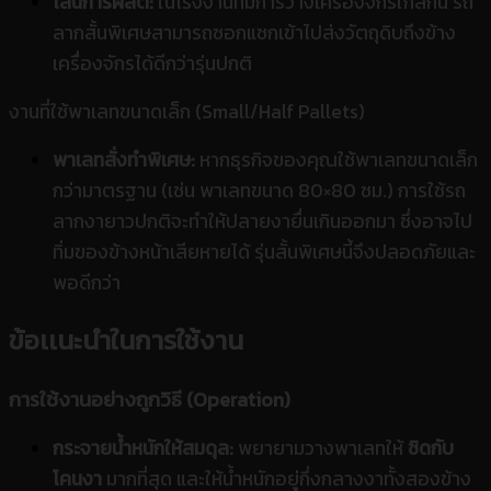
ไลน์การผลิต:
ในโรงงานที่มีการวางเครื่องจักรใกล้กัน รถ
ลากสั้นพิเศษสามารถซอกแซกเข้าไปส่งวัตถุดิบถึงข้าง
เครื่องจักรได้ดีกว่ารุ่นปกติ
งานที่ใช้พาเลทขนาดเล็ก (Small/Half Pallets)
พาเลทสั่งทำพิเศษ:
หากธุรกิจของคุณใช้พาเลทขนาดเล็ก
กว่ามาตรฐาน (เช่น พาเลทขนาด 80×80 ซม.) การใช้รถ
ลากงายาวปกติจะทำให้ปลายงายื่นเกินออกมา ซึ่งอาจไป
ทิ่มของข้างหน้าเสียหายได้ รุ่นสั้นพิเศษนี้จึงปลอดภัยและ
พอดีกว่า
ข้อเเนะนำในการใช้งาน
การใช้งานอย่างถูกวิธี (Operation)
กระจายน้ำหนักให้สมดุล:
พยายามวางพาเลทให้
ชิดกับ
โคนงา
มากที่สุด และให้น้ำหนักอยู่กึ่งกลางงาทั้งสองข้าง