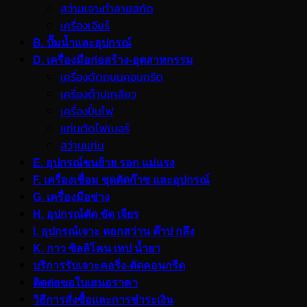
สว่านเจาะทำลายสกัด
เครื่องเจียร์
B. ปั๊มน้ำและอุปกรณ์
D. เครื่องมือก่อสร้าง-อุตสาหกรรม
เครื่องตัดถนนคอนกรีต
เครื่องต๊าปเกลียว
เครื่องปั่นไฟ
แท่นตัดไฟเบอร์
สว่านแท่น
E. อุปกรณ์ขนย้าย รอก แม่แรง
F. เครื่องเชื่อม ชุดตัดก๊าซ และอุปกรณ์
G. เครื่องมือช่าง
H. อุปกรณ์ตัด ขัด เจียร
I. อุปกรณ์เจาะ ดอกสว่าน ต๊าป กลึง
K. กาว ซิลลิโคน เทป น้ำยา
บริการรับเจาะคอริ่ง-ตัดคอนกรีต
ติดต่อขอใบเสนอราคา
วิธีการสั่งซื้อและการชำระเงิน