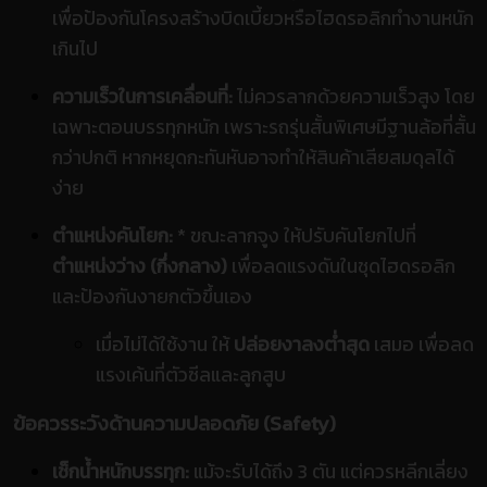
เพื่อป้องกันโครงสร้างบิดเบี้ยวหรือไฮดรอลิกทำงานหนัก
เกินไป
ความเร็วในการเคลื่อนที่:
ไม่ควรลากด้วยความเร็วสูง โดย
เฉพาะตอนบรรทุกหนัก เพราะรถรุ่นสั้นพิเศษมีฐานล้อที่สั้น
กว่าปกติ หากหยุดกะทันหันอาจทำให้สินค้าเสียสมดุลได้
ง่าย
ตำแหน่งคันโยก:
* ขณะลากจูง ให้ปรับคันโยกไปที่
ตำแหน่งว่าง (กึ่งกลาง)
เพื่อลดแรงดันในชุดไฮดรอลิก
และป้องกันงายกตัวขึ้นเอง
เมื่อไม่ได้ใช้งาน ให้
ปล่อยงาลงต่ำสุด
เสมอ เพื่อลด
แรงเค้นที่ตัวซีลและลูกสูบ
ข้อควรระวังด้านความปลอดภัย (Safety)
เช็กน้ำหนักบรรทุก:
แม้จะรับได้ถึง 3 ตัน แต่ควรหลีกเลี่ยง