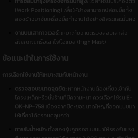
การซ่อมบำรุงเครื่องจักรบนที่สูง:
ใช้สำหรับประคองตัว
(Work Positioning) เพื่อให้ช่างสามารถปล่อยมือทั้ง
สองข้างมาจับเครื่องมือทำงานได้อย่างอิสระและมั่นคง
งานบนเสาทาวเวอร์:
เหมาะกับงานตรวจสอบเสาส่ง
สัญญาณหรือเสาไฟไฮแมส (High Mast)
ข้อเเนะนำในการใช้งาน
การเลือกใช้งานให้เหมาะสมกับหน้างาน
ตรวจสอบขนาดจุดยึด:
หากหน้างานต้องเกี่ยวเข้ากับ
โครงเหล็กหรือนั่งร้านที่มีความหนา ควรเลือกใช้รุ่น
E-
OK-NP-758
เนื่องจากมีตะขอขนาดใหญ่ที่ออกแบบมา
ให้เกี่ยวได้ครอบคลุมกว่า
การรับน้ำหนัก:
ทั้งสองรุ่นถูกออกแบบมาให้รองรับแรง