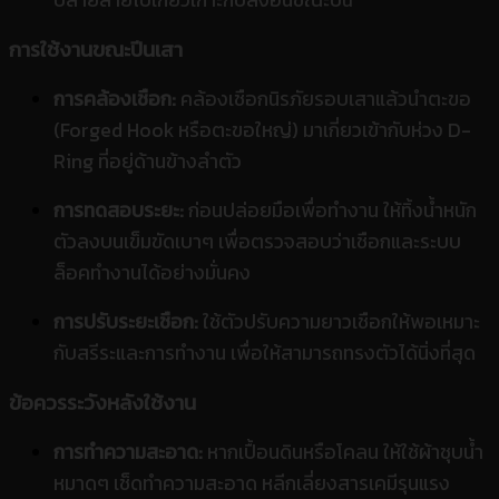
การใช้งานขณะปีนเสา
การคล้องเชือก:
คล้องเชือกนิรภัยรอบเสาแล้วนำตะขอ
(Forged Hook หรือตะขอใหญ่) มาเกี่ยวเข้ากับห่วง D-
Ring ที่อยู่ด้านข้างลำตัว
การทดสอบระยะ:
ก่อนปล่อยมือเพื่อทำงาน ให้ทิ้งน้ำหนัก
ตัวลงบนเข็มขัดเบาๆ เพื่อตรวจสอบว่าเชือกและระบบ
ล็อคทำงานได้อย่างมั่นคง
การปรับระยะเชือก:
ใช้ตัวปรับความยาวเชือกให้พอเหมาะ
กับสรีระและการทำงาน เพื่อให้สามารถทรงตัวได้นิ่งที่สุด
ข้อควรระวังหลังใช้งาน
การทำความสะอาด:
หากเปื้อนดินหรือโคลน ให้ใช้ผ้าชุบน้ำ
หมาดๆ เช็ดทำความสะอาด หลีกเลี่ยงสารเคมีรุนแรง