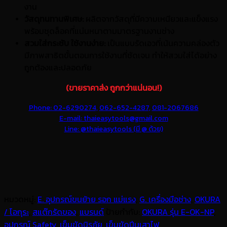
งาน
วัสดุทนทานพิเศษ:
ผลิตจากวัสดุที่มีความเหนียวและแข็งแรง
พร้อมชุดล็อคที่แน่นหนาตามมาตรฐานงานช่าง
สวมใส่กระชับ ใช้งานง่าย:
เป็นแบบรัดเอวที่เน้นความคล่องตัว
มีภาพสาธิตขั้นตอนการใช้งานที่ชัดเจน ทำให้สวมใส่ได้อย่าง
ถูกต้องและปลอดภัย
(ขายราคาส่ง ถูกกว่าแน่นอน!)
Phone: 02-6290274,
062-652-4287,
081-2067686
E-mail: thaieasytools@gmail.com
Line: @thaieasytools (มี @ ด้วย)
หมวดหมู่:
E. อุปกรณ์ขนย้าย รอก แม่แรง
,
G. เครื่องมือช่าง
,
OKURA
/ โอกุระ
,
สแต๊กรัดของ
,
แบรนด์
ป้ายกำกับ:
OKURA รุ่น E-OK-NP
,
อุปกรณ์ Safety
,
เข็มขัดนิรภัย
,
เข็มขัดปีนเสาไฟ