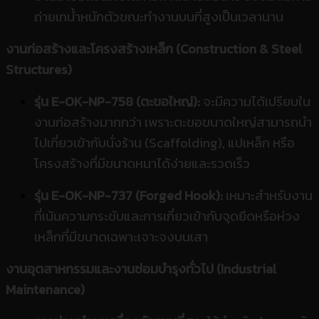
ถ่ายเทน้ำหนักตัวขณะทำงานบนที่สูงเป็นเวลานาน
งานก่อสร้างและโครงสร้างเหล็ก (Construction & Steel
Structures)
รุ่น E-OK-NP-758 (ตะขอใหญ่):
จะมีความได้เปรียบใน
งานก่อสร้างมากกว่า เพราะตะขอขนาดใหญ่สามารถนำ
ไปเกี่ยวเข้ากับนั่งร้าน (Scaffolding), แปเหล็ก หรือ
โครงสร้างที่มีขนาดหนาได้ง่ายและรวดเร็ว
รุ่น E-OK-NP-737 (Forged Hook):
เหมาะสำหรับงาน
ที่เน้นความกระชับและการเกี่ยวเข้ากับจุดยึดหรือห่วง
เหล็กที่มีขนาดเฉพาะเจาะจงบนเสา
งานอุตสาหกรรมและงานซ่อมบำรุงทั่วไป (Industrial
Maintenance)