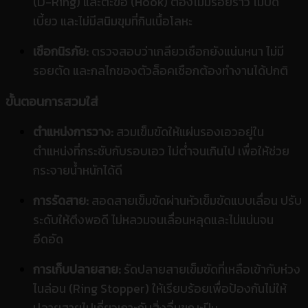
(D-Ring) และตะขอ (Hook) ต้องไม่มีรอยร้าว ไม่บิด
เบี้ยว และไม่มีสนิมขุมที่กินเนื้อโลหะ
เชือกนิรภัย:
ตรวจสอบว่าเกลียวเชือกยังแน่นหนา ไม่มี
รอยตัด และกลไกของตัวล็อคเชือกต้องทำงานได้ปกติ
ขั้นตอนการสวมใส่
ตำแหน่งการวาง:
สวมเข็มขัดให้แผ่นรองเอวอยู่ใน
ตำแหน่งที่กระชับกับรอบเอว ไม่ต่ำจนเกินไป เพื่อให้ช่วย
กระจายน้ำหนักได้ดี
การรัดสาย:
สอดสายเข็มขัดผ่านหัวเข็มขัดแบบเลื่อน ปรับ
ระดับให้ตึงพอดี ไม่หลวมจนเลื่อนหลุดและไม่แน่นจน
อึดอัด
การเก็บปลายสาย:
รัดปลายสายเข็มขัดที่เหลือเข้ากับห่วง
ไนล่อน (Ring Stopper) ให้เรียบร้อยเพื่อป้องกันไม่ให้
ปลายสายไปเกี่ยวเกาะกับสิ่งอื่นขณะปี
น