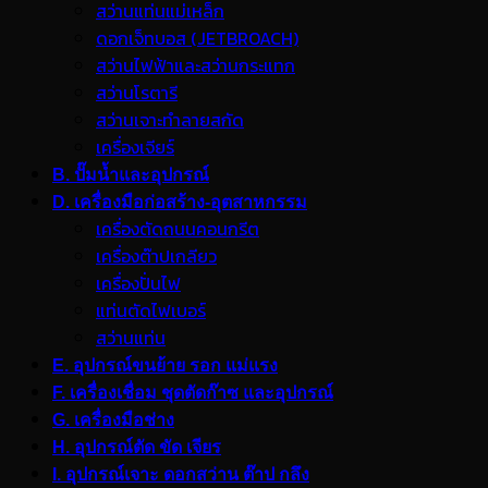
สว่านแท่นแม่เหล็ก
ดอกเจ็ทบอส (JETBROACH)
สว่านไฟฟ้าและสว่านกระแทก
สว่านโรตารี
สว่านเจาะทำลายสกัด
เครื่องเจียร์
B. ปั๊มน้ำและอุปกรณ์
D. เครื่องมือก่อสร้าง-อุตสาหกรรม
เครื่องตัดถนนคอนกรีต
เครื่องต๊าปเกลียว
เครื่องปั่นไฟ
แท่นตัดไฟเบอร์
สว่านแท่น
E. อุปกรณ์ขนย้าย รอก แม่แรง
F. เครื่องเชื่อม ชุดตัดก๊าซ และอุปกรณ์
G. เครื่องมือช่าง
H. อุปกรณ์ตัด ขัด เจียร
I. อุปกรณ์เจาะ ดอกสว่าน ต๊าป กลึง