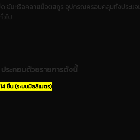
ับยึด ขันหรือคลายน๊อตสกูร อุปกรณครอบคลุมทั้งประแจ
ั่วไป
R ประกอบด้วยรายการดังนี้
ชิ้น (ระบบมิลลิเมตร)