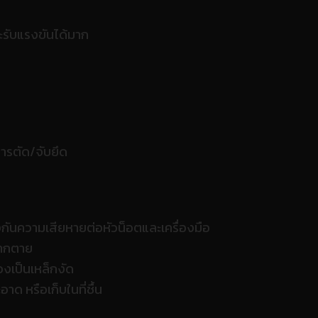
ละรับแรงขันได้มาก
ารตัด/จับยึด
องกันความเสียหายต่อหัวน็อตและเครื่องมือ
ปากตาย
วงเป็นเหล็กงัด
าด หรือเก็บในที่ชื้น