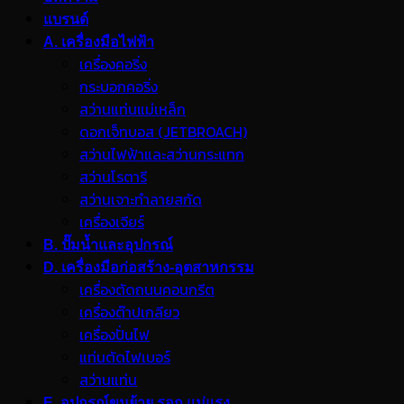
แบรนด์
A. เครื่องมือไฟฟ้า
เครื่องคอริ่ง
กระบอกคอริ่ง
สว่านแท่นแม่เหล็ก
ดอกเจ็ทบอส (JETBROACH)
สว่านไฟฟ้าและสว่านกระแทก
สว่านโรตารี
สว่านเจาะทำลายสกัด
เครื่องเจียร์
B. ปั๊มน้ำและอุปกรณ์
D. เครื่องมือก่อสร้าง-อุตสาหกรรม
เครื่องตัดถนนคอนกรีต
เครื่องต๊าปเกลียว
เครื่องปั่นไฟ
แท่นตัดไฟเบอร์
สว่านแท่น
E. อุปกรณ์ขนย้าย รอก แม่แรง