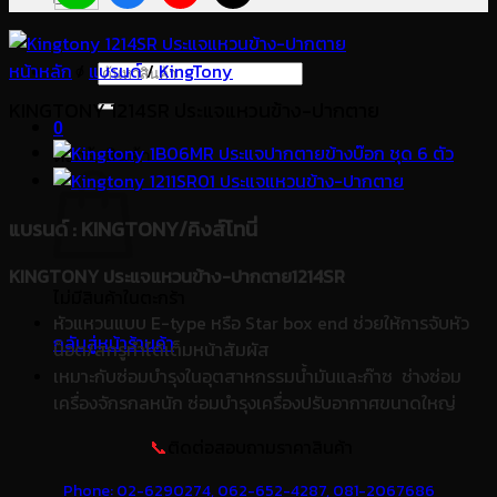
หน้าหลัก
/
แบรนด์
ค้นหา:
/
KingTony
KINGTONY 1214SR ประแจแหวนข้าง-ปากตาย
0
ตะกร้าสินค้า
แบรนด์
: KINGTONY/คิงส์โทนี่
KINGTONY ประแจแหวนข้าง-ปากตาย1214SR
ไม่มีสินค้าในตะกร้า
หัวแหวนแบบ E-type หรือ Star box end ช่วยให้การจับหัว
กลับสู่หน้าร้านค้า
น็อต/สกรูทำได้เต็มหน้าสัมผัส
เหมาะกับซ่อมบำรุงในอุตสาหกรรมน้ำมันและก๊าซ ช่างซ่อม
เครื่องจักรกลหนัก ซ่อมบำรุงเครื่องปรับอากาศขนาดใหญ่
📞
ติดต่อสอบถามราคาสินค้า
Phone: 02-6290274,
062-652-4287,
081-2067686