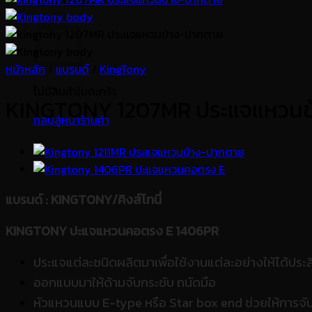
ตะกร้าสินค้า
หน้าหลัก
/
แบรนด์
/
KingTony
ไม่มีสินค้าในตะกร้า
KINGTONY 1207MR ประแจแหวนข
กลับสู่หน้าร้านค้า
แบรนด์
: KINGTONY/คิงส์โทนี่
KINGTONY ปะแจแหวนคอตรง E 1406PR
ประแจแต่ละชนิดผลิตมาเพื่อใช้งานแต่ละอย่างให้ได้ปร
ออกแบบมาให้ด้ามจับกระชับ ถนัดมือ
หัวแหวนแบบ E-type หรือ Star box end ช่วยให้การจับ