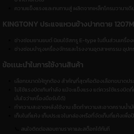
ความแข็งแรงและทนทานสู่ ผลิตจากเหล็กโครมวานาเดียม
KINGTONY ประแจแหวนข้างปากตาย 1207
ช่างซ่อมยานยนต์ นิยมใช้สกรู E-type ในชิ้นส่วนเครื่อง
ช่างซ่อมบำรุงเครื่องจักรและโรงงานอุตสาหกรรม อุปก
ข้อเเนะนำในการใช้งานสินค้า
เลือกขนาดให้ถูกต้อง สำคัญที่สุดคือต้องเลือกขนาดประ
ไม่ใช้แรงบิดเกินกำลัง แม้จะแข็งแรง แต่ควรใช้แรงบิดที
มั่นใจว่าเครื่องมือรับได้)
ทำความสะอาดหลังใช้งาน เช็ดทำความสะอาดคราบน้ำมันห
เก็บในที่แห้ง เก็บประแจในกล่องหรือที่จัดเก็บที่แห้งเพื
📞
สนใจติดต่อสอบถามราคาและสต็อกได้ทันที