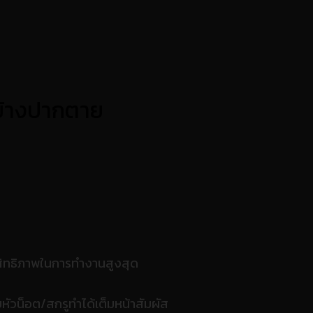
้างปากตาย
ะสิทธิภาพในการทำงานสูงสุด
หัวน็อต/สกรูทำได้เต็มหน้าสัมผัส