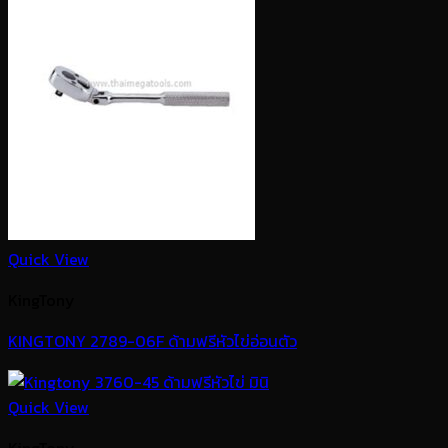
Quick View
KingTony
KINGTONY 2789-06F ด้ามฟรีหัวไข่อ่อนตัว
Quick View