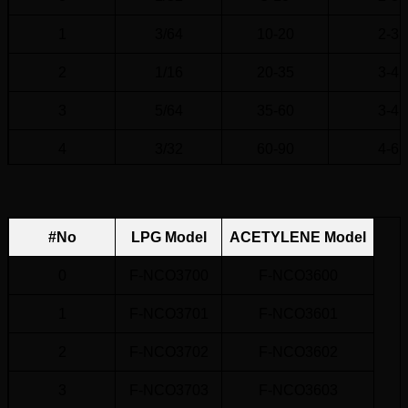
1
3/64
10-20
2-3
2
1/16
20-35
3-4
3
5/64
35-60
3-4
4
3/32
60-90
4-6
5
1/8
90-130
4-6
#No
LPG Model
ACETYLENE Model
0
F-NCO3700
F-NCO3600
1
F-NCO3701
F-NCO3601
2
F-NCO3702
F-NCO3602
3
F-NCO3703
F-NCO3603