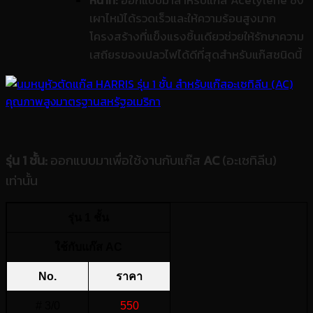
หน้าที่:
ออกแบบมาสำหรับแก๊ส Acetylene ซึ่ง
เผาไหม้ได้รวดเร็วและให้ความร้อนสูงมาก
โครงสร้างที่แข็งแรงชิ้นเดียวช่วยให้รักษาความ
เสถียรของเปลวไฟได้ดีที่สุดสำหรับแก๊สชนิดนี้
รุ่น 1 ชั้น:
ออกแบบมาเพื่อใช้งานกับแก๊ส
AC
(อะเซทิลีน)
เท่านั้น
รุ่น 1 ชั้น
ใช้กับแก๊ส AC
No.
ราคา
# 3/0
550