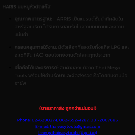
HARIS
นมหนูหัวตัดแก๊ส
คุณภาพมาตรฐาน:
HARRIS เป็นแบรนด์ชั้นนำที่ผลิตใน
สหรัฐอเมริกา ได้รับการยอมรับในความทนทานและความ
แม่นยำ
ครอบคลุมการใช้งาน:
มีตัวเลือกที่รองรับทั้งแก๊ส LPG และ
อะเซทิลีน (AC) ตอบโจทย์งานตัดโลหะทุกประเภท
เชื่อถือได้และบริการดี:
สินค้าของแท้จาก Thai Mega
Tools พร้อมให้คำปรึกษาและจัดส่งรวดเร็วโดยทีมงานมือ
อาชีพ
(ขายราคาส่ง ถูกกว่าแน่นอน!)
Phone: 02-6290274,
062-652-4287,
081-2067686
E-mail: thaieasytools@gmail.com
Line: @thaieasytools (มี @ ด้วย)