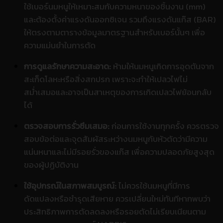
ใช้เบอร์นมหนูให้เหมาะสมกับความหนาของชิ้นงาน (mm)
และต้องตั้งค่าแรงดันออกซิเจน รวมถึงแรงดันแก๊ส (BAR)
ให้ตรงตามตารางข้อมูลมาตรฐานสำหรับเบอร์นั้นๆ เพื่อ
ความแม่นยำในการตัด
การดูแลรักษาความสะอาด:
ห้ามให้นมหนูเกิดการอุดตันจาก
สะเก็ดโลหะหรือสิ่งสกปรก เพราะจะทำให้เปลวไฟไม่
สม่ำเสมอและอาจเป็นสาเหตุของการเกิดเปลวไฟย้อนกลับ
ได้
ตรวจสอบการรั่วซึมเสมอ:
ก่อนการใช้งานทุกครั้ง ควรตรวจ
สอบข้อต่อและจุดสัมผัสระหว่างนมหนูกับหัวตัดว่ามีความ
แน่นหนาและไม่มีรอยรั่วของแก๊ส เพื่อความปลอดภัยสูงสุด
ของผู้ปฏิบัติงาน
ใช้อุปกรณ์ในสภาพสมบูรณ์:
ไม่ควรใช้นมหนูที่มีการ
ดัดแปลงหรือชำรุดเสียหาย ควรเปลี่ยนใหม่ทันทีหากพบว่า
ประสิทธิภาพการตัดลดลงหรือรอยตัดไม่เรียบเนียนตาม