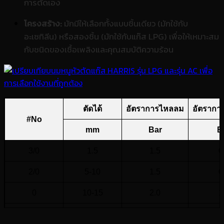
การตัดเอง
โครงสร้าง:
มักมีให้เลือกทั้งแบบชิ้นเดียว (มักใช้กับ
อะเซทิลีน) หรือสองชิ้น (มักใช้กับแก๊ส LPG) เพื่อให้เหมาะสม
กับชนิดของเชื้อเพลิงและคุณสมบัติความร้อน
ตัดได้
อัตราการไหลลม
อัตรากา
#No
mm
Bar
B
3/0
1.5
1.5
0
2/0
5-10
1.5
0
0
10-15
2.0
1
1
15-25
2.5
1