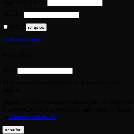
ต้องการ
ชื่อผู้ใช้หรือที่อยู่อีเมล
*
ต้องการ
รหัสผ่าน
*
จำฉันไว้
เข้าสู่ระบบ
ลืมรหัสผ่านของคุณ?
ลงทะเบียน
ต้องการ
อีเมล
*
A link to set a new password will be sent to your email
address.
ข้อมูลส่วนบุคคลของคุณจะถูกใช้สำหรับเว็บไซต์นี้เท่านั้น เพื่อจัดการ
การเข้าถึงบัญชีของคุณและเพื่อวัตถุประสงค์อื่น ๆ ที่อธิบายไว้ในของ
เรา
นโยบายความเป็นส่วนตัว
.
ลงทะเบียน