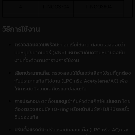
4
F-NCO3704
F-NCO3604
5
F-NCO3705
F-NCO3605
วิธีการใช้งาน
ตรวจสอบความพร้อม:
ก่อนเริ่มใช้งาน ต้องตรวจสอบว่า
นมหนูมีขนาดเบอร์ (#No) เหมาะสมกับความหนาของชิ้น
งานที่จะตัดตามตารางการใช้งาน
เลือกประเภทแก๊ส:
ตรวจสอบให้มั่นใจว่าเลือกใช้รุ่นที่ถูกต้อง
กับประเภทแก๊สที่ใช้งาน (LPG หรือ Acetylene/AC) เพื่อ
ให้การตัดมีความเสถียรและปลอดภัย
การประกอบ:
ติดตั้งนมหนูเข้ากับหัวตัดแก๊สให้แน่นหนา โดย
ต้องตรวจสอบซีล (O-ring หรือหน้าสัมผัส) ไม่ให้มีรอยรั่ว
ซึมของแก๊ส
ปรับตั้งแรงดัน:
ปรับแรงดันของแก๊ส (LPG หรือ AC) และ