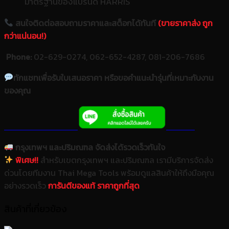
มาตรฐานของแบรนด์ HARRIS
สนใจติดต่อสอบถามราคาและสต็อกได้ทันที
(ขายราคาส่ง ถูก
กว่าแน่นอน!)
Phone:
02-629-0274, 062-652-4287, 081-206-7686
ทักแชทเพื่อรับใบเสนอราคา หรือขอคำแนะนำรุ่นที่เหมาะกับงาน
ของคุณ
กรุงเทพฯ และปริมณฑล จัดส่งได้รวดเร็วทันใจ
พิเศษ!!
สำหรับเขตกรุงเทพฯ และปริมณฑล เรามีบริการจัดส่ง
ด่วนโดยทีมงาน Thai Mega Tools พร้อมดูแลสินค้าให้ถึงมือคุณ
อย่างรวดเร็ว
การันตีของแท้ ราคาถูกที่สุด
สินค้าที่เกี่ยวข้อง