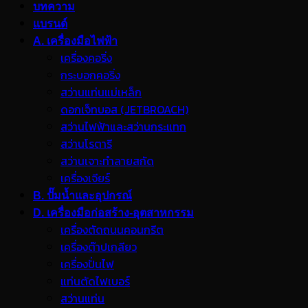
บทความ
แบรนด์
A. เครื่องมือไฟฟ้า
เครื่องคอริ่ง
กระบอกคอริ่ง
สว่านแท่นแม่เหล็ก
ดอกเจ็ทบอส (JETBROACH)
สว่านไฟฟ้าและสว่านกระแทก
สว่านโรตารี
สว่านเจาะทำลายสกัด
เครื่องเจียร์
B. ปั๊มน้ำและอุปกรณ์
D. เครื่องมือก่อสร้าง-อุตสาหกรรม
เครื่องตัดถนนคอนกรีต
เครื่องต๊าปเกลียว
เครื่องปั่นไฟ
แท่นตัดไฟเบอร์
สว่านแท่น