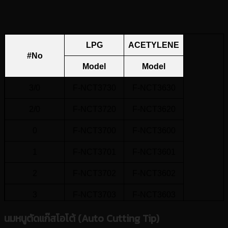
2
25-50
3.0
1
3
50-100
3.5
1
LPG
ACETYLENE
#No
Model
Model
3/0
F-NCT3730
F-NCT3630
2/0
F-NCT3720
F-NCT3620
0
F-NCT3700
F-NCT3600
1
F-NCT3701
F-NCT3601
2
F-NCT3702
F-NCT3602
3
F-NCT3703
F-NCT3603
นมหนูตัดแก๊สโอโต้ (Auto Cutting Tip)