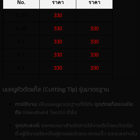
No.
ราคา
ราคา
# 3/0
330
–
# 2/0
330
330
# 0
330
330
# 1
330
330
# 2
330
330
# 3
330
330
นมหนูหัวตัดแก๊ส (Cutting Tip) รุ่นมาตรฐาน
การใช้งาน:
เป็นนมหนูมาตรฐานที่ใช้กับ
ชุดตัดแก๊สแบบมือ
ถือ
(Handheld Torch) ทั่วไป
จุดประสงค์:
ออกแบบมาสำหรับการใช้งานตัดโลหะด้วยมือ
ซึ่งผู้ใช้งานต้องเป็นผู้ควบคุมจังหวะ ความเร็ว และระยะห่างใน