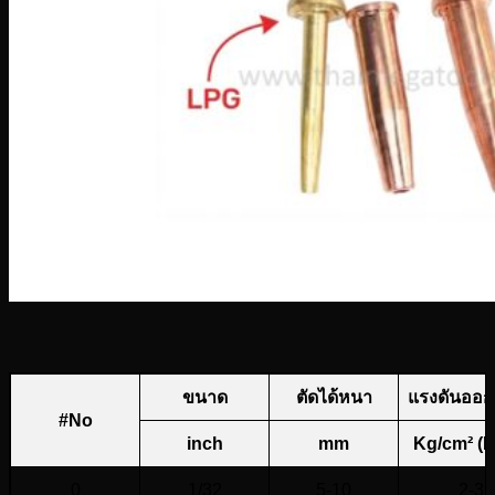
ขนาด
ตัดได้หนา
แรงดันออก
#No
inch
mm
Kg/cm² (
0
1/32
5-10
2-3