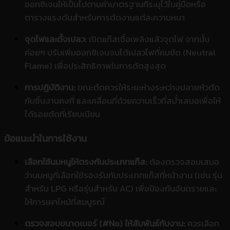
ออกซิเจนให้เป็นไปตามค่ามาตรฐานที่ระบุไว้ในคู่มือหรือ
ตารางแรงดันสำหรับการตัดงานแต่ละความหนา
จุดไฟและตั้งเปลว:
เปิดแก๊สเชื้อเพลิงแล้วจุดไฟ จากนั้น
ค่อยๆ ปรับเพิ่มออกซิเจนจนได้เปลวไฟที่คมชัด (Neutral
Flame) เพื่อประสิทธิภาพในการตัดสูงสุด
การปฏิบัติงาน:
ขณะตัดควรให้ระยะห่างระหว่างปลายหัวตัด
กับชิ้นงานคงที่ และเคลื่อนที่ด้วยความเร็วที่สม่ำเสมอเพื่อให้
ได้รอยตัดที่เรียบเนียน
ข้อแนะนำในการใช้งาน
เลือกใช้นมหนูให้ตรงกับประเภทแก๊ส:
ต้องตรวจสอบเสมอ
ว่านมหนูที่เลือกใช้รองรับกับประเภทแก๊สที่หน้างาน (เช่น รุ่น
สำหรับ LPG หรือรุ่นสำหรับ AC) เพื่อป้องกันอันตรายและ
ให้การเผาไหม้ที่สมบูรณ์
ตรวจสอบขนาดเบอร์ (#No) ให้สัมพันธ์กับงาน:
ควรเลือก