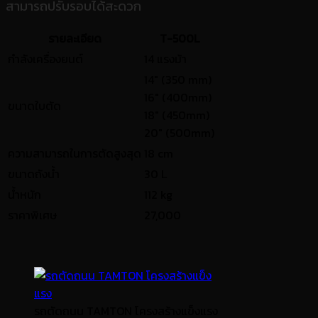
สามารถปรับรอบได้สะดวก
รายละเอียด
T-500L
กำลังเครื่องยนต์
14 แรงม้า
14" (350 mm)
16" (400mm)
ขนาดใบตัด
18" (450mm)
20" (500mm)
ความสามารถในการตัดสูงสุด
18 cm
ขนาดถังน้ำ
30 L
น้ำหนัก
112 kg
ราคาพิเศษ
27,000
รถตัดถนน TAMTON โครงสร้างแข็งแรง