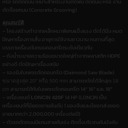
หรือ รถตัดถนน เหมาะสำหรับงานตัดพื้น ตัดถนน หรือ งาน
ตัดจ๊อยถนน (
Concrete Grooving)
คุณสมบัติ
–
โครงสร้างทำจากเหล็กหนาพิเศษแข็งแรง ตัดได้นิ่ง หมด
ปัญหาเรื่องการสั่น อายุการใช้งานยาวนาน ทนทานที่สุด
บรรดาเครื่องตันถนนคอนกรีตระดับเดียวกัน
–
ถังน้ำระบายความร้อนขนาดใหญ่ทำจากพลาสติก
HDPE
อย่างดี ตัดปัญหาเรื่องสนิม
–
รองรับใบเพชรตัดคอนกรีต (
Daimond Saw Blade)
สามารถตัดได้ลึกสุด
ขนาดสูงสุด
20″
หรือ
500 mm
18
สามารถใช้กับใบเพชรตัดคอนกรีต
14″ 16″
และ
18″
cm
–
เครื่องยนต์
14 HP (LONCIN
เป็น
LONCIN 420F
เครื่องยนต์ที่มียอดขายอันดับ
1
ของจีนและมียอดส่งยอด
ขายมากกว่า
2,000,000
เครื่องต่อปี)
–
ตัวรถตัดถนนมีแถมสายคันเร่ง ติดตั้งบริเวณคันบังคับ