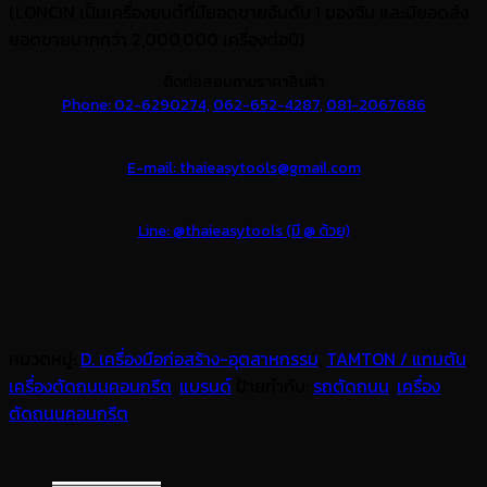
(LONCIN เป็นเครื่องยนต์ที่มียอดขายอันดับ 1 ของจีน และมียอดส่ง
ยอดขายมากกว่า 2,000,000 เครื่องต่อปี)
ติดต่อสอบถามราคาสินค้า
Phone: 02-6290274,
062-652-4287,
081-2067686
E-mail: thaieasytools@gmail.com
Line: @thaieasytools (มี @ ด้วย)
หมวดหมู่:
D. เครื่องมือก่อสร้าง-อุตสาหกรรม
,
TAMTON / แทมตัน
,
เครื่องตัดถนนคอนกรีต
,
แบรนด์
ป้ายกำกับ:
รถตัดถนน
,
เครื่อง
ตัดถนนคอนกรีต