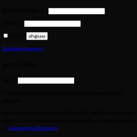
ต้องการ
ชื่อผู้ใช้หรือที่อยู่อีเมล
*
ต้องการ
รหัสผ่าน
*
จำฉันไว้
เข้าสู่ระบบ
ลืมรหัสผ่านของคุณ?
ลงทะเบียน
ต้องการ
อีเมล
*
A link to set a new password will be sent to your email
address.
ข้อมูลส่วนบุคคลของคุณจะถูกใช้สำหรับเว็บไซต์นี้เท่านั้น เพื่อจัดการ
การเข้าถึงบัญชีของคุณและเพื่อวัตถุประสงค์อื่น ๆ ที่อธิบายไว้ในของ
เรา
นโยบายความเป็นส่วนตัว
.