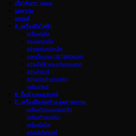
เกี่ยวกับเรา_news
บทความ
แบรนด์
A. เครื่องมือไฟฟ้า
เครื่องคอริ่ง
กระบอกคอริ่ง
สว่านแท่นแม่เหล็ก
ดอกเจ็ทบอส (JETBROACH)
สว่านไฟฟ้าและสว่านกระแทก
สว่านโรตารี
สว่านเจาะทำลายสกัด
เครื่องเจียร์
B. ปั๊มน้ำและอุปกรณ์
D. เครื่องมือก่อสร้าง-อุตสาหกรรม
เครื่องตัดถนนคอนกรีต
เครื่องต๊าปเกลียว
เครื่องปั่นไฟ
แท่นตัดไฟเบอร์