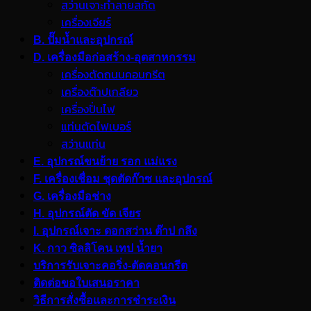
สว่านเจาะทำลายสกัด
เครื่องเจียร์
B. ปั๊มน้ำและอุปกรณ์
D. เครื่องมือก่อสร้าง-อุตสาหกรรม
เครื่องตัดถนนคอนกรีต
เครื่องต๊าปเกลียว
เครื่องปั่นไฟ
แท่นตัดไฟเบอร์
สว่านแท่น
E. อุปกรณ์ขนย้าย รอก แม่แรง
F. เครื่องเชื่อม ชุดตัดก๊าซ และอุปกรณ์
G. เครื่องมือช่าง
H. อุปกรณ์ตัด ขัด เจียร
I. อุปกรณ์เจาะ ดอกสว่าน ต๊าป กลึง
K. กาว ซิลลิโคน เทป น้ำยา
บริการรับเจาะคอริ่ง-ตัดคอนกรีต
ติดต่อขอใบเสนอราคา
วิธีการสั่งซื้อและการชำระเงิน