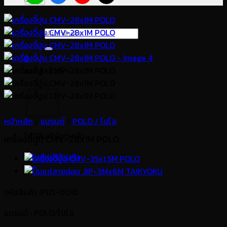
ค้นหา:
0
ตะกร้าสินค้า
หน้าหลัก
/
แบรนด์
/
POLO / โปโล
ไม่มีสินค้าในตะกร้า
เครื่องจี้ปูน CMV-28x1M POLO
กลับสู่หน้าร้านค้า
รหัสสินค้า :P121-0010
แบรนด์
: POLO/โปโล