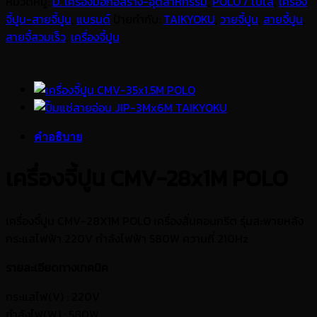
หมวดหมู่:
D. เครื่องมือก่อสร้าง-อุตสาหกรรม
,
POLO / โปโล
,
เครื่อง
จี้ปูน-สายจี้ปูน
,
แบรนด์
ป้ายกำกับ:
TAIKYOKU
,
วายจี้ปูน
,
สายจี้ปูน
,
สายจี้สวมเร็ว
,
เครื่องจี้ปูน
คำอธิบาย
เครื่องจี้ปูน
CMV-28x1M
POL
O
เครื่องจี้ปูน CMV-28X1M POLO เครื่องสั่นคอนกรีต รุ่นสะพายหลัง
กระแสไฟฟ้า 220V กำลังไฟฟ้า 580W ความถี่ 210Hz
รายละเอียดทางเทคนิค
กระแสไฟ(V) : 220V
กำลังไฟ(W) : 580W