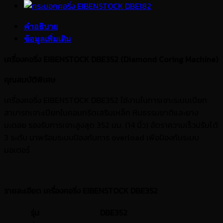
คำอธิบาย
ข้อมูลเพิ่มเติม
เครื่องคอริ่ง EIBENSTOCK DBE352 (
Diamond Coring Machine)
คุณสมบัติพิเศษ
เครื่องคอริ่ง EIBENSTOCK DBE352 ใช้งานในการเจาะระบบเปียก
สามารถเจาะเปียกในคอนกรีตเสริมเหล็ก หินธรรมชาติและยาง
มะตอย รองรับการเจาะสูงสุด 352 มม. (14 นิ้ว) อัตราความเร็วปรับได้
3 ระดับ มาพร้อมระบบป้องกันการ overload เพือป้องกันระบบ
มอเตอร์
รายละเอียด เครื่องคอริ่ง EIBENSTOCK DBE352
รุ่น
DBE352