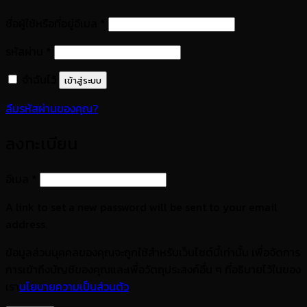
ต้องการ
ชื่อผู้ใช้หรือที่อยู่อีเมล
*
ต้องการ
รหัสผ่าน
*
จำฉันไว้
เข้าสู่ระบบ
ลืมรหัสผ่านของคุณ?
ลงทะเบียน
ต้องการ
อีเมล
*
A link to set a new password will be sent to your email
address.
ข้อมูลส่วนบุคคลของคุณจะถูกใช้สำหรับเว็บไซต์นี้เท่านั้น เพื่อจัดการ
การเข้าถึงบัญชีของคุณและเพื่อวัตถุประสงค์อื่น ๆ ที่อธิบายไว้ในของ
เรา
นโยบายความเป็นส่วนตัว
.