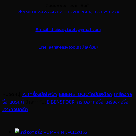
ติดต่อสอบถามราคาสินค้า
Phone:
062-652-4287,
081-2067686,
02-6290274
E-mail: thaieasytools@gmail.com
Line: @thaieasytools (มี @ ด้วย)
หมวดหมู่:
A. เครื่องมือไฟฟ้า
,
EIBENSTOCK/ไอบีนสต๊อก
,
เครื่องคอ
ริ่ง
,
แบรนด์
ป้ายกำกับ:
EIBENSTOCK
,
กระบอกคอริ่ง
,
เครื่องคอริ่ง
เจาะคอนกรีต