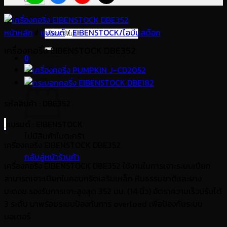
หน้าหลัก
/
แบรนด์
ค้นหา:
/
EIBENSTOCK/ไอบีนสต๊อก
เครื่องคอริ่ง EIBENSTOCK DBE352
0
ตะกร้าสินค้า
รหัสสินค้า : DBE352
แบรนด์
: EIBENSTOCK
ไม่มีสินค้าในตะกร้า
เครื่องคอริ่ง EIBENSTOCK DBE352
กลับสู่หน้าร้านค้า
เครื่องคอริ่ง EIBENSTOCK DBE352 ใช้งานในการเจาะระบบเปียก
สามารถเจาะเปียกในคอนกรีตเสริมเหล็ก หินธรรมชาติและยาง
มะตอย รองรับการเจาะสูงสุด 352 มม. (14 นิ้ว) อัตราความเร็วปรับได้
3 ระดับ มาพร้อมระบบป้องกันการ overload เพือป้องกันระบบ
มอเตอร์