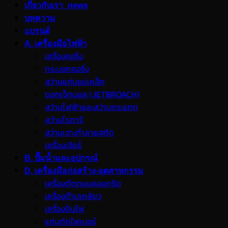
เกี่ยวกับเรา_news
บทความ
แบรนด์
A. เครื่องมือไฟฟ้า
เครื่องคอริ่ง
กระบอกคอริ่ง
สว่านแท่นแม่เหล็ก
ดอกเจ็ทบอส (JETBROACH)
สว่านไฟฟ้าและสว่านกระแทก
สว่านโรตารี
สว่านเจาะทำลายสกัด
เครื่องเจียร์
B. ปั๊มน้ำและอุปกรณ์
D. เครื่องมือก่อสร้าง-อุตสาหกรรม
เครื่องตัดถนนคอนกรีต
เครื่องต๊าปเกลียว
เครื่องปั่นไฟ
แท่นตัดไฟเบอร์