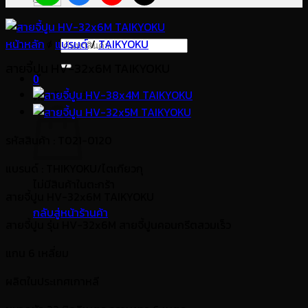
หน้าหลัก
/
แบรนด์
ค้นหา:
/
TAIKYOKU
สายจี้ปูน HV-32x6M TAIKYOKU
0
ตะกร้าสินค้า
รหัสสินค้า : T021-0120
แบรนด์
: THIKYOKU/ไตเกียวกุ
ไม่มีสินค้าในตะกร้า
สายจี้ปูน HV-32x6M TAIKYOKU
กลับสู่หน้าร้านค้า
สายจี้ปูน รุ่น HV-32x6M สายจี้ปูนคอนกรีตสวมเร็ว
แกน 6 เหลี่ยม
ผลิตในประเทศเกาหลี