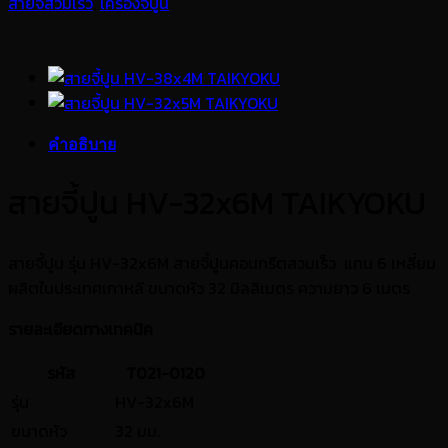
สายจี้สวมเร็ว
,
เครื่องจี้ปูน
คำอธิบาย
สายจี้ปูน HV-32x6M TAIKYOKU
สายจี้ปูน รุ่น HV-32x6M สายจี้ปูนคอนกรีตสวมเร็ว แกน 6 เหลี่ยม
ผลิตในประเทศเกาหลี ขนาดหัว 32 มิลลิเมตร ความยาว 6 เมตร
รายละเอียดทางเทคนิค
รหัส
T021-0120
รุ่น
HV-32x6M
ขนาดหัว
32 มม.