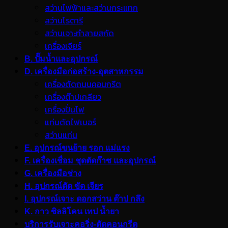
สว่านไฟฟ้าและสว่านกระแทก
สว่านโรตารี
สว่านเจาะทำลายสกัด
เครื่องเจียร์
B. ปั๊มน้ำและอุปกรณ์
D. เครื่องมือก่อสร้าง-อุตสาหกรรม
เครื่องตัดถนนคอนกรีต
เครื่องต๊าปเกลียว
เครื่องปั่นไฟ
แท่นตัดไฟเบอร์
สว่านแท่น
E. อุปกรณ์ขนย้าย รอก แม่แรง
F. เครื่องเชื่อม ชุดตัดก๊าซ และอุปกรณ์
G. เครื่องมือช่าง
H. อุปกรณ์ตัด ขัด เจียร
I. อุปกรณ์เจาะ ดอกสว่าน ต๊าป กลึง
K. กาว ซิลลิโคน เทป น้ำยา
บริการรับเจาะคอริ่ง-ตัดคอนกรีต