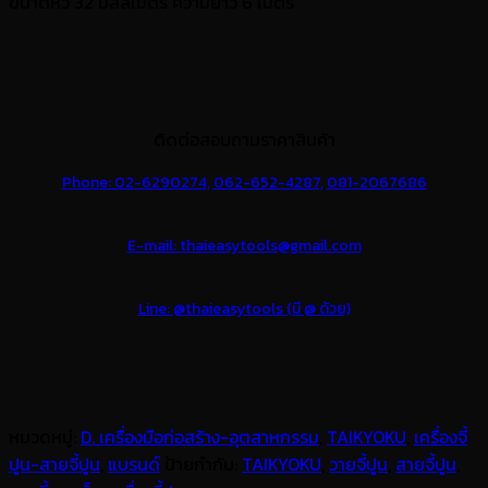
ขนาดหัว 32 มิลลิเมตร ความยาว 6 เมตร
ติดต่อสอบถามราคาสินค้า
Phone: 02-6290274,
062-652-4287,
081-2067686
E-mail: thaieasytools@gmail.com
Line: @thaieasytools (มี @ ด้วย)
หมวดหมู่:
D. เครื่องมือก่อสร้าง-อุตสาหกรรม
,
TAIKYOKU
,
เครื่องจี้
ปูน-สายจี้ปูน
,
แบรนด์
ป้ายกำกับ:
TAIKYOKU
,
วายจี้ปูน
,
สายจี้ปูน
,