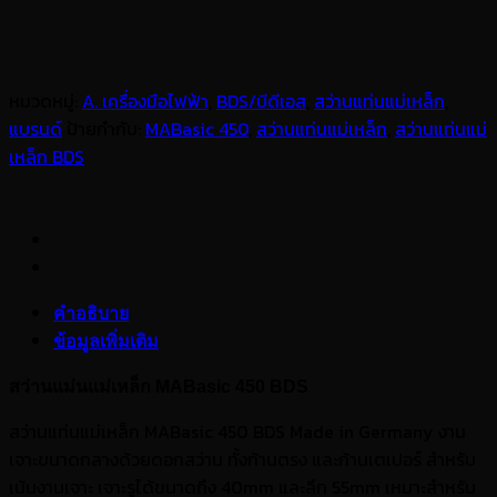
หมวดหมู่:
A. เครื่องมือไฟฟ้า
,
BDS/บีดีเอส
,
สว่านแท่นแม่เหล็ก
,
แบรนด์
ป้ายกำกับ:
MABasic 450
,
สว่านแท่นแม่เหล็ก
,
สว่านแท่นแม่
เหล็ก BDS
คำอธิบาย
ข้อมูลเพิ่มเติม
สว่านแม่นแม่เหล็ก MABasic 450 BDS
สว่านแท่นแม่เหล็ก MABasic 450 BDS Made in Germany งาน
เจาะขนาดกลางด้วยดอกสว่าน ทั้งก้านตรง และก้านเตเปอร์ สำหรับ
เน้นงานเจาะ เจาะรูได้ขนาดถึง 40mm และลึก 55mm เหมาะสำหรับ