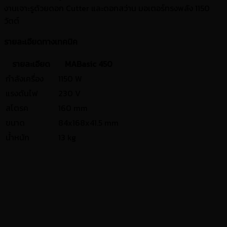
งานเจาะรูด้วยดอก Cutter และดอกสว่าน มอเตอร์ทรงพลัง 1150
วัตต์
รายละเอียดทางเทคนิค
รายละเอียด
MABasic 450
กำลังเครื่อง
1150 W
แรงดันไฟ
230 V
สโตรค
160 mm
ขนาด
84x168x41.5 mm
น้ำหนัก
13 kg