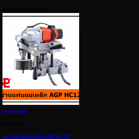
Original
Current
฿
9,999.00
฿
2,999.00
price
price
was:
is:
฿9,999.00.
฿2,999.00.
Quick View
AGP/เอจีพี
สว่านแท่นแม่เหล็ก AGP HC127