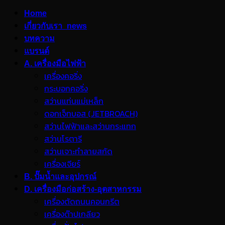
Home
เกี่ยวกับเรา_news
บทความ
แบรนด์
A. เครื่องมือไฟฟ้า
เครื่องคอริ่ง
กระบอกคอริ่ง
สว่านแท่นแม่เหล็ก
ดอกเจ็ทบอส (JETBROACH)
สว่านไฟฟ้าและสว่านกระแทก
สว่านโรตารี
สว่านเจาะทำลายสกัด
เครื่องเจียร์
B. ปั๊มน้ำและอุปกรณ์
D. เครื่องมือก่อสร้าง-อุตสาหกรรม
เครื่องตัดถนนคอนกรีต
เครื่องต๊าปเกลียว