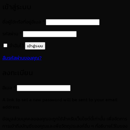
เข้าสู่ระบบ
ต้องการ
ชื่อผู้ใช้หรือที่อยู่อีเมล
*
ต้องการ
รหัสผ่าน
*
จำฉันไว้
เข้าสู่ระบบ
ลืมรหัสผ่านของคุณ?
ลงทะเบียน
ต้องการ
อีเมล
*
A link to set a new password will be sent to your email
address.
ข้อมูลส่วนบุคคลของคุณจะถูกใช้สำหรับเว็บไซต์นี้เท่านั้น เพื่อจัดการ
การเข้าถึงบัญชีของคุณและเพื่อวัตถุประสงค์อื่น ๆ ที่อธิบายไว้ในของ