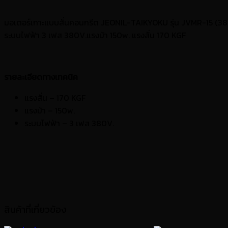
มอเตอร์เกาะแบบสั่นคอนกรีต JEONIL-TAIKYOKU รุ่น JVMR-15 (380V
ระบบไฟฟ้า 3 เฟส 380V.แรงม้า 150w. แรงสั่น 170 KGF
รายละเอียดทางเทคนิค
แรงสั่น – 170 KGF
แรงม้า – 150w.
ระบบไฟฟ้า – 3 เฟส 380V.
สินค้าที่เกี่ยวข้อง