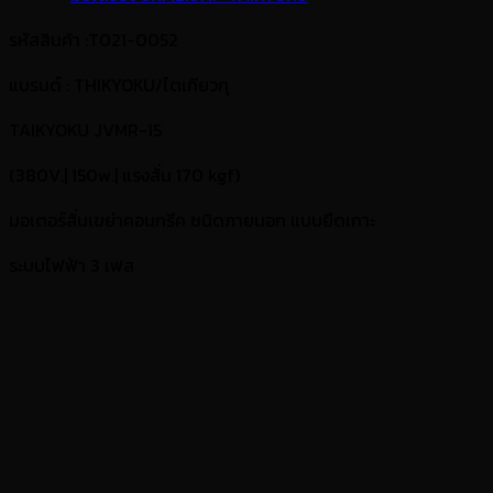
รหัสสินค้า :T021-0052
แบรนด์
: THIKYOKU/ไตเกียวกุ
TAIKYOKU JVMR-15
(380V.| 150w.| แรงสั่น 170 kgf)
มอเตอร์สั่นเขย่าคอนกรีค ชนิดภายนอก แบบยึดเกาะ
ระบบไฟฟ้า 3 เฟส