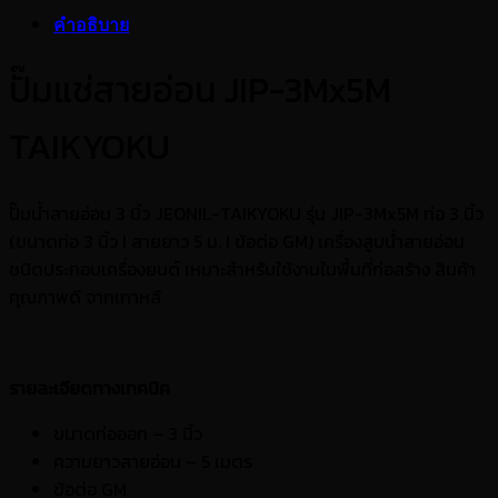
คำอธิบาย
ปั๊มแช่สายอ่อน JIP-3Mx5M
TAIKYOKU
ปั๊มน้ำสายอ่อน 3 นิ้ว JEONIL-TAIKYOKU รุ่น JIP-3Mx5M ท่อ 3 นิ้ว
(ขนาดท่อ 3 นิ้ว I สายยาว 5 ม. I ข้อต่อ GM) เครื่องสูบน้ำสายอ่อน
ชนิดประกอบเครื่องยนต์ เหมาะสำหรับใช้งานในพื้นที่ก่อสร้าง สินค้า
คุณภาพดี จากเกาหลี
รายละเอียดทางเทคนิค
ขนาดท่อออก – 3 นิ้ว
ความยาวสายอ่อน – 5 เมตร
ข้อต่อ GM