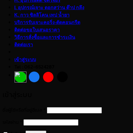
H. อุปกรณ์ตัด ขัด เจียร
I. อุปกรณ์เจาะ ดอกสว่าน ต๊าป กลึง
K. กาว ซิลลิโคน เทป น้ำยา
บริการรับเจาะคอริ่ง-ตัดคอนกรีต
ติดต่อขอใบเสนอราคา
วิธีการสั่งซื้อและการชำระเงิน
ติดต่อเรา
เข้าสู่ระบบ
Tel : 062-6524287
เข้าสู่ระบบ
ต้องการ
ชื่อผู้ใช้หรือที่อยู่อีเมล
*
ต้องการ
รหัสผ่าน
*