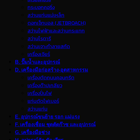
กระบอกคอริ่ง
สว่านแท่นแม่เหล็ก
ดอกเจ็ทบอส (JETBROACH)
สว่านไฟฟ้าและสว่านกระแทก
สว่านโรตารี
สว่านเจาะทำลายสกัด
เครื่องเจียร์
B. ปั๊มน้ำและอุปกรณ์
D. เครื่องมือก่อสร้าง-อุตสาหกรรม
เครื่องตัดถนนคอนกรีต
เครื่องต๊าปเกลียว
เครื่องปั่นไฟ
แท่นตัดไฟเบอร์
สว่านแท่น
E. อุปกรณ์ขนย้าย รอก แม่แรง
F. เครื่องเชื่อม ชุดตัดก๊าซ และอุปกรณ์
G. เครื่องมือช่าง