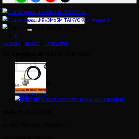
ค้นหา:
0
หน้าหลัก
/
แบรนด์
/
TAIKYOKU
ตะกร้าสินค้า
ปั๊มแช่สายอ่อน JIP-3Mx5M TAIKYOKU
ไม่มีสินค้าในตะกร้า
กลับสู่หน้าร้านค้า
รหัสสินค้า :T021-0070
แบรนด์
: THIKYOKU/ไตเกียวกุ
TAIKYOKU JIP-3Mx5M