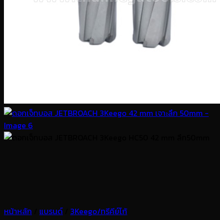
หน้าหลัก
/
แบรนด์
/
3Keego/ทรีคีย์โก้