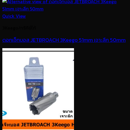
Quick View
3Keego/ทรีคีย์โก้
ดอกเจ็ทบอส JETBROACH 3Keego 51mm เจาะลึก 50mm