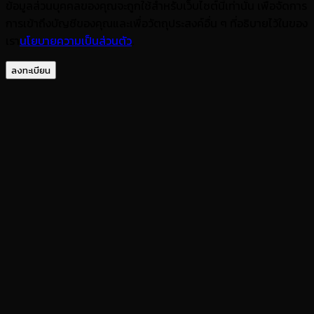
ข้อมูลส่วนบุคคลของคุณจะถูกใช้สำหรับเว็บไซต์นี้เท่านั้น เพื่อจัดการ
การเข้าถึงบัญชีของคุณและเพื่อวัตถุประสงค์อื่น ๆ ที่อธิบายไว้ในของ
เรา
นโยบายความเป็นส่วนตัว
.
ลงทะเบียน