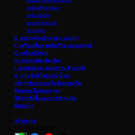
เครื่องตัดถนนคอนกรีต
เครื่องต๊าปเกลียว
เครื่องปั่นไฟ
แท่นตัดไฟเบอร์
สว่านแท่น
E. อุปกรณ์ขนย้าย รอก แม่แรง
F. เครื่องเชื่อม ชุดตัดก๊าซ และอุปกรณ์
G. เครื่องมือช่าง
H. อุปกรณ์ตัด ขัด เจียร
I. อุปกรณ์เจาะ ดอกสว่าน ต๊าป กลึง
K. กาว ซิลลิโคน เทป น้ำยา
บริการรับเจาะคอริ่ง-ตัดคอนกรีต
ติดต่อขอใบเสนอราคา
วิธีการสั่งซื้อและการชำระเงิน
ติดต่อเรา
เข้าสู่ระบบ
Tel : 062-6524287