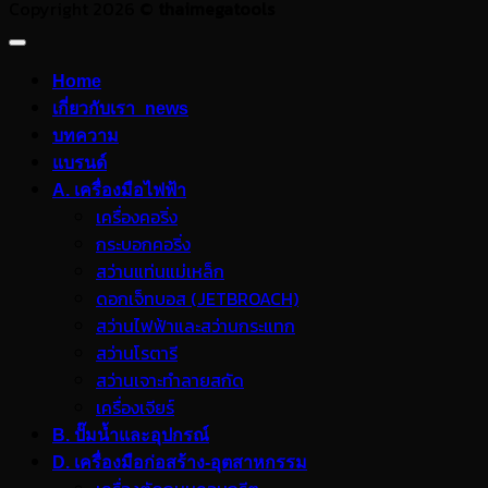
Copyright 2026 ©
thaimegatools
Home
เกี่ยวกับเรา_news
บทความ
แบรนด์
A. เครื่องมือไฟฟ้า
เครื่องคอริ่ง
กระบอกคอริ่ง
สว่านแท่นแม่เหล็ก
ดอกเจ็ทบอส (JETBROACH)
สว่านไฟฟ้าและสว่านกระแทก
สว่านโรตารี
สว่านเจาะทำลายสกัด
เครื่องเจียร์
B. ปั๊มน้ำและอุปกรณ์
D. เครื่องมือก่อสร้าง-อุตสาหกรรม