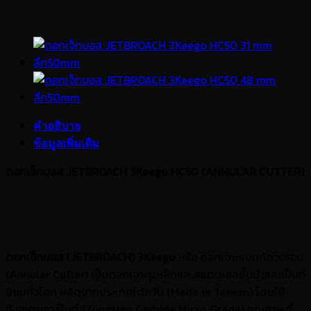
คำอธิบาย
ข้อมูลเพิ่มเติม
ดอกเจ็ทบอส JETBROACH 3Keego HC50 (ANNULAR CUTTER)
ดอกเจ็ทบอส (
JETBROACH) 3Keego
หรือ ดอกเจาะแบบกัดวงรอบ
(Annular Cutter) เป็นดอกเจาะรูเหล็กและสแตนเลสชั้นนำและเป็นที่
นิยมทั่วโลก ผลิตจากประเทศไต้หวัน (Made in Taiwan) โดยใช้
ทังสเตนคาร์ไบด์ (Tungsten Carbide Micro Grade) คุณภาพดี