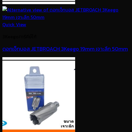
Quick View
3Keego/ทรีคีย์โก้
ดอกเจ็ทบอส JETBROACH 3Keego 19mm เจาะลึก 50mm