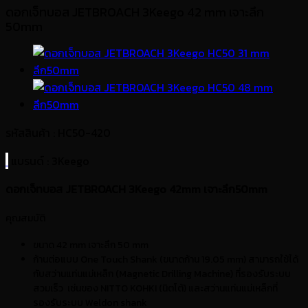
ดอกเจ็ทบอส JETBROACH 3Keego 42 mm เจาะลึก
50mm
รหัสสินค้า : HC50-420
แบรนด์
: 3Keego
ดอกเจ็ทบอส JETBROACH 3Keego 42mm เจาะลึก50mm
คุณสมบัติ
ขนาด 42 mm เจาะลึก 50 mm
ก้านต่อแบบ One Touch Shank (ขนาดก้าน 19.05 mm) สามารถใช้ได้
กับสว่านแท่นแม่เหล็ก (Magnetic Drilling Machine) ที่รองรับระบบ
สวมเร็ว เช่นของ NITTO KOHKI (นิตโต้) และสว่านแท่นแม่เหล็กที่
รองรับระบบ Weldon shank