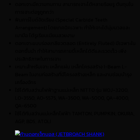
ดอกเจาะมีความทนทาน สามารถเจาะได้หลายร้อยรู ต้นทุนใน
การเจาะต่อรูถูกกว่า
ฟันคาร์ไบด์จัดเรียง (Special Carbide Teeth
Arrangement) โดยเทคนิคเฉพาะ ทำให้เจาะได้นุ่มนวลและ
เบามือ ได้รูเรียบเนียนสวยงาม
ดอกเจาะแบบร่องเกลียวตลอด (Entirely Fluted) มีเฉพาะใน
ดอกชั้นนำ ทำให้สามารถคายขี้เหล็กได้ดีและรวดเร็ว เพิ่ง
ประสิทธิภาพในการเจาะ
เหมาะสำหรับเจาะ เหล็กแผ่น เหล็กโครงสร้าง I-Beam L-
Beam ในงานก่อสร้างที่มีโครงสร้างเหล็ก และงานซ่อมบำรุง
เครื่องจักร
ใช้ได้กับสว่านไฟฟ้าฐานแม่เหล็ก NITTO รุ่น WOJ-3200,
LO-3550, AO-5575, WA-3500, WA-5000, QA-4000,
QA-6500
ใช้ได้กับสว่านแม่เหล็กไฟฟ้า TAMTON, PUMPKIN, OKURA,
AGP, BDS, ATOLI