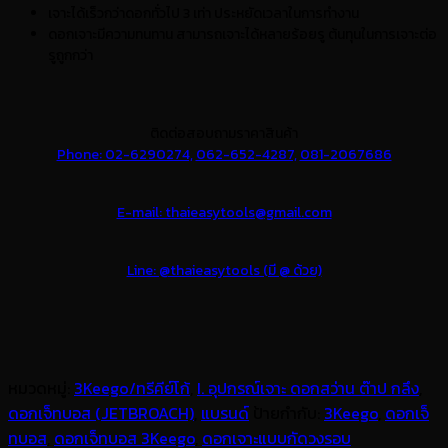
เจาะได้เร็วกว่าดอกทั่วไป 3 เท่า ประหยัดเวลาในการทำงาน
ดอกเจาะมีความทนทาน สามารถเจาะได้หลายร้อยรู ต้นทุนในการเจาะต่อ
รูถูกกว่า
ติดต่อสอบถามราคาสินค้า
Phone: 02-6290274,
062-652-4287,
081-2067686
E-mail: thaieasytools@gmail.com
Line: @thaieasytools (มี @ ด้วย)
หมวดหมู่:
3Keego/ทรีคีย์โก้
,
I. อุปกรณ์เจาะ ดอกสว่าน ต๊าป กลึง
,
ดอกเจ็ทบอส (JETBROACH)
,
แบรนด์
ป้ายกำกับ:
3Keego
,
ดอกเจ็
ทบอส
,
ดอกเจ็ทบอส 3Keego
,
ดอกเจาะแบบกัดวงรอบ