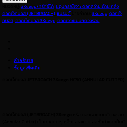
เจ็
หมวดหมู่:
3Keego/ทรีคีย์โก้
,
I. อุปกรณ์เจาะ ดอกสว่าน ต๊าป กลึง
,
ทบอส
ดอกเจ็ทบอส (JETBROACH)
,
แบรนด์
ป้ายกำกับ:
3Keego
,
ดอกเจ็
JETBROACH
ทบอส
,
ดอกเจ็ทบอส 3Keego
,
ดอกเจาะแบบกัดวงรอบ
3Keego
18mm
เจาะ
ลึก
50mm
คำอธิบาย
ชิ้น
ข้อมูลเพิ่มเติม
ดอกเจ็ทบอส JETBROACH 3Keego HC50 (ANNULAR CUTTER)
ดอกเจ็ทบอส (
JETBROACH) 3Keego
หรือ ดอกเจาะแบบกัดวงรอบ
(Annular Cutter) เป็นดอกเจาะรูเหล็กและสแตนเลสชั้นนำและเป็นที่