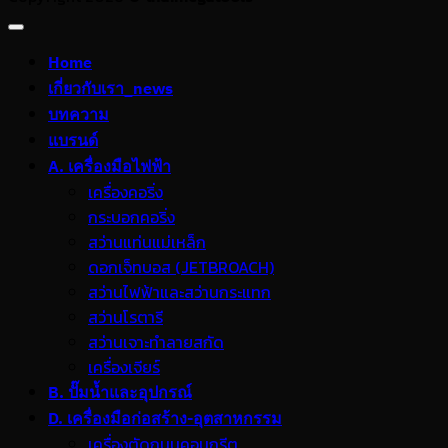
Home
เกี่ยวกับเรา_news
บทความ
แบรนด์
A. เครื่องมือไฟฟ้า
เครื่องคอริ่ง
กระบอกคอริ่ง
สว่านแท่นแม่เหล็ก
ดอกเจ็ทบอส (JETBROACH)
สว่านไฟฟ้าและสว่านกระแทก
สว่านโรตารี
สว่านเจาะทำลายสกัด
เครื่องเจียร์
B. ปั๊มน้ำและอุปกรณ์
D. เครื่องมือก่อสร้าง-อุตสาหกรรม
เครื่องตัดถนนคอนกรีต