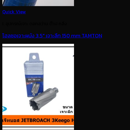
Quick View
I. อุปกรณ์เจาะ ดอกสว่าน ต๊าป กลึง
โฮลซอเจาะผนัง 3.5″ เจาะลึก 150 mm TAMTON