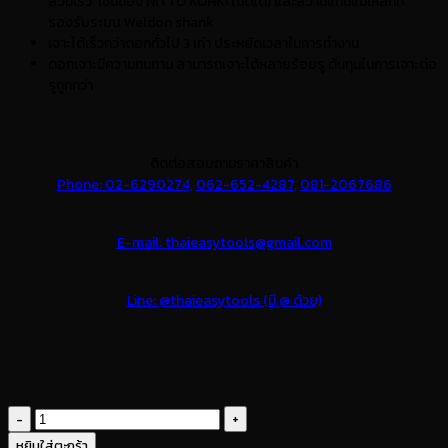
สวมเร็ว เช่นของ NITTO KOHKI (นิตโต้) และสว่านแท่นแม่เหล็กที่
รองรับระบบ Weldon shank
เจาะได้เร็วกว่าดอกทั่วไป 3 เท่า ประหยัดเวลาในการทำงาน
ดอกเจาะมีความทนทาน สามารถเจาะได้หลายร้อยรู ต้นทุนในการเจาะต่อ
รูถูกกว่า
ติดต่อสอบถามราคาสินค้า
Phone: 02-6290274,
062-652-4287,
081-2067686
E-mail: thaieasytools@gmail.com
Line: @thaieasytools (มี @ ด้วย)
จำนวน
ดอก
หยิบใส่ตะกร้า