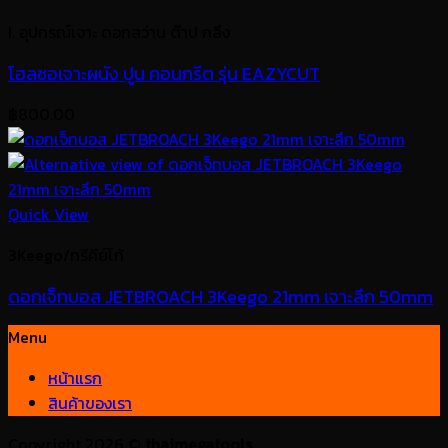
I. อุปกรณ์เจาะ ดอกสว่าน ต๊าป กลึง
โฮลซอเจาะผนัง ปูน คอนกรีต รุ่น EAZYCUT
฿
800.00
Quick View
3Keego/ทรีคีย์โก้
ดอกเจ็ทบอส JETBROACH 3Keego 21mm เจาะลึก 50mm
Menu
หน้าแรก
สินค้าของเรา
Copyright 2026 ©
thaimegatools