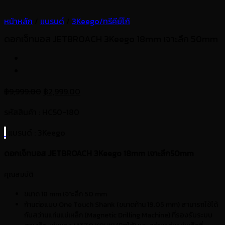
หน้าหลัก
/
แบรนด์
/
3Keego/ทรีคีย์โก้
ดอกเจ็ทบอส JETBROACH 3Keego 18mm เจาะลึก 50mm
Original
Current
฿
9,999.00
฿
2,999.00
price
price
รหัสสินค้า : HC50-180
was:
is:
฿9,999.00.
฿2,999.00.
แบรนด์
: 3Keego
ดอกเจ็ทบอส JETBROACH 3Keego 18mm เจาะลึก50mm
คุณสมบัติ
ขนาด 18 mm เจาะลึก 50 mm
ก้านต่อแบบ One Touch Shank (ขนาดก้าน 19.05 mm) สามารถใช้ได้
กับสว่านแท่นแม่เหล็ก (Magnetic Drilling Machine) ที่รองรับระบบ