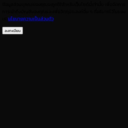
ข้อมูลส่วนบุคคลของคุณจะถูกใช้สำหรับเว็บไซต์นี้เท่านั้น เพื่อจัดการ
การเข้าถึงบัญชีของคุณและเพื่อวัตถุประสงค์อื่น ๆ ที่อธิบายไว้ในของ
เรา
นโยบายความเป็นส่วนตัว
.
ลงทะเบียน