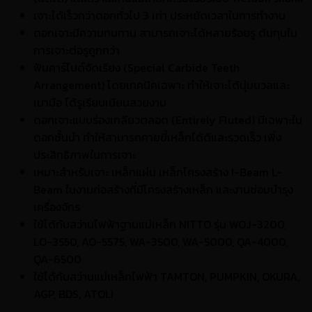
เจาะได้เร็วกว่าดอกทั่วไป 3 เท่า ประหยัดเวลาในการทำงาน
ดอกเจาะมีความทนทาน สามารถเจาะได้หลายร้อยรู ต้นทุนใน
การเจาะต่อรูถูกกว่า
ฟันคาร์ไบด์จัดเรียง (Special Carbide Teeth
Arrangement) โดยเทคนิคเฉพาะ ทำให้เจาะได้นุ่มนวลและ
เบามือ ได้รูเรียบเนียนสวยงาม
ดอกเจาะแบบร่องเกลียวตลอด (Entirely Fluted) มีเฉพาะใน
ดอกชั้นนำ ทำให้สามารถคายขี้เหล็กได้ดีและรวดเร็ว เพิ่ง
ประสิทธิภาพในการเจาะ
เหมาะสำหรับเจาะ เหล็กแผ่น เหล็กโครงสร้าง I-Beam L-
Beam ในงานก่อสร้างที่มีโครงสร้างเหล็ก และงานซ่อมบำรุง
เครื่องจักร
ใช้ได้กับสว่านไฟฟ้าฐานแม่เหล็ก NITTO รุ่น WOJ-3200,
LO-3550, AO-5575, WA-3500, WA-5000, QA-4000,
QA-6500
ใช้ได้กับสว่านแม่เหล็กไฟฟ้า TAMTON, PUMPKIN, OKURA,
AGP, BDS, ATOLI