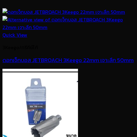
Quick View
3Keego/ทรีคีย์โก้
ดอกเจ็ทบอส JETBROACH 3Keego 22mm เจาะลึก 50mm