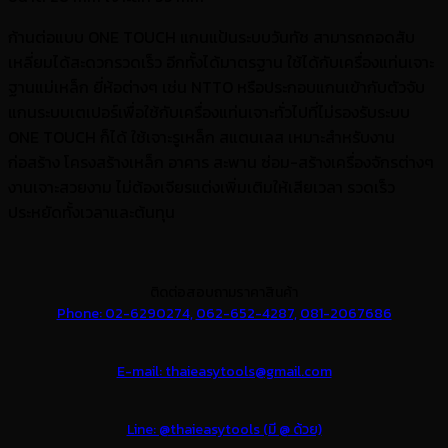
ก้านต่อแบบ ONE TOUCH แกนแป้นระบบวันทัช สามารถถอดสับ
เหลี่ยมได้สะดวกรวดเร็ว อีกทั้งได้มาตรฐาน ใช้ได้กับเครื่องแท่นเจาะ
ฐานแม่เหล็ก ยี่ห้อต่างๆ เช่น NTTO หรือประกอบแกนเข้ากับตัวจับ
แกนระบบเตเปอร์เพื่อใช้กับเครื่องแท่นเจาะทั่วไปที่ไม่รองรับระบบ
ONE TOUCH ก็ได้ ใช้เจาะรูเหล็ก สแตนเลส เหมาะสำหรับงาน
ก่อสร้าง โครงสร้างเหล็ก อาคาร สะพาน ซ่อม-สร้างเครื่องจักรต่างๆ
งานเจาะสวยงาม ไม่ต้องเจียรแต่งเพิ่มเติมให้เสียเวลา รวดเร็ว
ประหยัดทั้งเวลาและต้นทุน
ติดต่อสอบถามราคาสินค้า
Phone: 02-6290274,
062-652-4287,
081-2067686
E-mail: thaieasytools@gmail.com
Line: @thaieasytools (มี @ ด้วย)