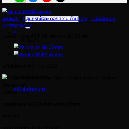
หน้าหลัก
/
I. อุปกรณ์เจาะ ดอกสว่าน ต๊าป กลึง
ค้นหา:
/
ดอกเจ็ทบอส
(JETBROACH)
0
ดอกเจ็ทบอส ACT 28 mm เจาะลึก 35mm
ตะกร้าสินค้า
รหัสสินค้า : I-ACT-HC-3528
ไม่มีสินค้าในตะกร้า
กลับสู่หน้าร้านค้า
แบรนด์
: ACT
ดอกเจ็ทบอส ACT 28 mm เจาะลึก 35mm
คุณสมบัติ
ขนาด 28 mm เจาะลึก 35 mm