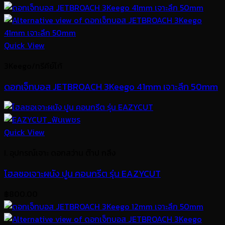
Quick View
3Keego/ทรีคีย์โก้
ดอกเจ็ทบอส JETBROACH 3Keego 41mm เจาะลึก 50mm
Quick View
I. อุปกรณ์เจาะ ดอกสว่าน ต๊าป กลึง
โฮลซอเจาะผนัง ปูน คอนกรีต รุ่น EAZYCUT
฿
800.00