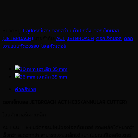
หมวดหมู่:
I. อุปกรณ์เจาะ ดอกสว่าน ต๊าป กลึง
,
ดอกเจ็ทบอส
(JETBROACH)
ป้ายกำกับ:
ACT
,
JETBROACH
,
ดอกเจ็ทบอส
,
ดอก
เจาะแบบกัดวงรอบ
,
โฮลคัดเตอร์
คำอธิบาย
ดอกเจ็ทบอส JETBROACH ACT HC35 (ANNULAR CUTTER)
โฮลคัตเตอร์เจาะเหล็ก
ACT CUTTER นวัตกรรมใหม่ของโฮลคัตเตอร์ เจาะเหล็กได้หนากว่า
เร็วกว่า สะดวกกว่า สามารถเจาะเหล็กได้หนา ในขณะที่โฮลคัตเตอร์