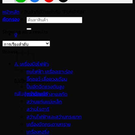
หน้าหลัก
/
สินค้าที่มีป้ายกำกับ “PUMPKIN”
คัดกรอง
ค้นหา:
Showing all 3 results
0
ตะกร้าสินค้า
Browse
A. เครื่องมือไฟฟ้า
กบไฟฟ้า เครื่องเซาะร่อง
จิ๊กซอว์ เลื่อยวงเดือน
ไม่มีสินค้าในตะกร้า
ปั๊มอัดฉีดแรงดันสูง
กลับสู่หน้าร้านค้า
สว่านเจาะทำลายสกัด
สว่านแท่นแม่เหล็ก
สว่านโรตารี
สว่านไฟฟ้าและสว่านกระแทก
เครื่องขัดกระดาษทราย
เครื่องคอริ่ง