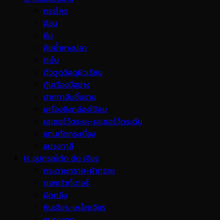
กรรไกร
ค้อน
คีม
คีมย้ำหางปลา
ตะไบ
ตัวดูดวัสดุผิวเรียบ
ตู้เครื่องมือช่าง
ปากกาจับชิ้นงาน
เครื่องยิงกล่องใช้ลม
เลเซอร์วัดระยะ-เลเซอร์วัดระดับ
แท่นตัดกระเบื้อง
แปรงทาสี
H. อุปกรณ์ตัด ขัด เจียร
กระดาษทราย-ผ้าทราย
ดอกเร้าท์เตอร์
มีดกลึง
หินเจียร-เหล็กเจียร
แปรงลวด