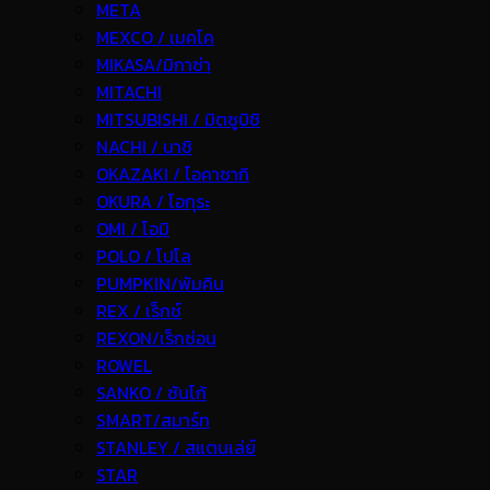
META
MEXCO / เมคโค
MIKASA/มิกาซ่า
MITACHI
MITSUBISHI / มิตซูบิชิ
NACHI / นาชิ
OKAZAKI / โอคาซากิ
OKURA / โอกุระ
OMI / โอมิ
POLO / โปโล
PUMPKIN/พัมคิน
REX / เร็กช์
REXON/เร็กซ่อน
ROWEL
SANKO / ซันโก้
SMART/สมาร์ท
STANLEY / สแตนเล่ย์
STAR