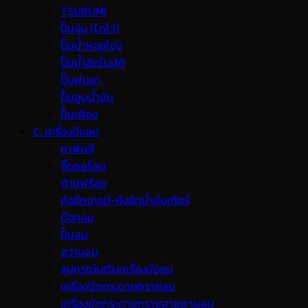
TSURUMI
ปั๊มจุ่ม (ไดโว่)
ปั๊มน้ำหอยโข่ง
ปั๊มน้ำอัตโนมัติ
ปั๊มพ่นยา
ปั๊มสูบน้ำมัน
ปั๊มเฟือง
C. เครื่องมือลม
กาพ่นสี
จิ๊กซอร์ลม
ด้ามฟรีลม
ถังอัดจารบี-ถังอัดน้ำมันเกียร์
บ๊อกลม
ปั๊มลม
สว่านลม
อุปกรณ์เสริมเครื่องมือลม
เครื่องขัดกระดาษทรายลม
เครื่องขัดกระดาษทรายสายพานลม