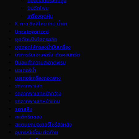
ปั้มอัดฉีดแรงดันสูง
ปืนฉีดโฟม
เครื่องดูดฝุ่น
K. กาว ซิลลิโคน เทป น้ำยา
Uncategorized
ชุดดัดแป๊บไฮดรอลิค
ชุดถอดไส้กรองน้ำมันเครื่อง
บริการรับเจาะคอริ่ง-ตัดคอนกรีต
ปืนลมทำความสะอาดพรม
มอเตอร์น้ำ
มอเตอร์เครื่องถอดยาง
รถลากพาเลท
รถลากพาเลทหน้ากว้าง
รถลากพาเลทหน้าแคบ
รอกสลิง
สแต๊กรัดของ
สแตนยกมอเตอร์ไซร์ล้อหลัง
อุปกรณ์เชื่อม ตัดก๊าซ