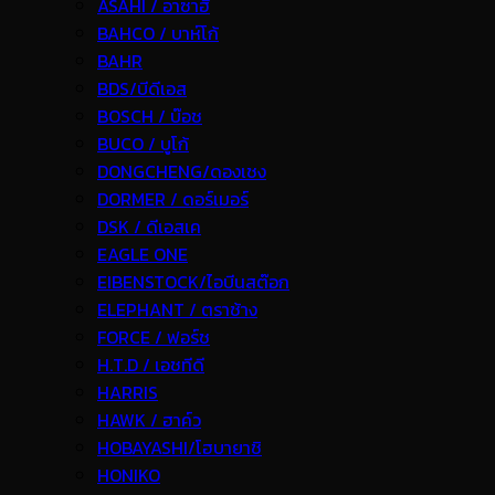
ASAHI / อาซาฮี
BAHCO / บาห์โก้
BAHR
BDS/บีดีเอส
BOSCH / บ๊อช
BUCO / บูโก้
DONGCHENG/ดองเชง
DORMER / ดอร์เมอร์
DSK / ดีเอสเค
EAGLE ONE
EIBENSTOCK/ไอบีนสต๊อก
ELEPHANT / ตราช้าง
FORCE / ฟอร์ช
H.T.D / เอชทีดี
HARRIS
HAWK / ฮาค์ว
HOBAYASHI/โฮบายาชิ
HONIKO