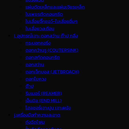
แผ่นตัดเหล็กและแผ่นเจียรเหล็ก
ใบเพชรตัดคอนกรีต
ใบเลื่อยจิ๊กซอว์-ใบเลื่อยอื่นๆ
ใบเลื่อยวงเดือน
I. อุปกรณ์เจาะ ดอกสว่าน ต๊าป กลึง
กระบอกคอริ่ง
ดอกคว้านรู (COUTERSINK)
ดอกสกัดคอนกรีต
ดอกสว่าน
ดอกเจ็ทบอส (JETBROACH)
ดอกไขควง
ต๊าป
รีมเมอร์ (REAMER)
เอ็นมิล (END MILL)
โฮลซอร์เจาะปูน เจาะผนัง
j.เครื่องมือทำความสะอาด
ถังฉีดโฟม